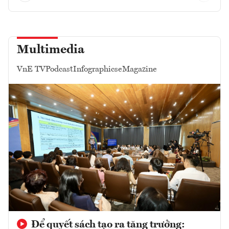
Multimedia
VnE TV
Podcast
Infographics
eMagazine
Để quyết sách tạo ra tăng trưởng: