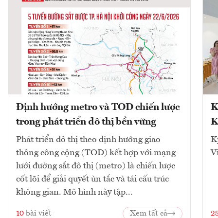
Định hướng metro và TOD chiến lược
K
trong phát triển đô thị bền vững
K
Phát triển đô thị theo định hướng giao
K
thông công cộng (TOD) kết hợp với mạng
V
lưới đường sắt đô thị (metro) là chiến lược
cốt lõi để giải quyết ùn tắc và tái cấu trúc
không gian. Mô hình này tập...
10
bài viết
Xem tất cả
2