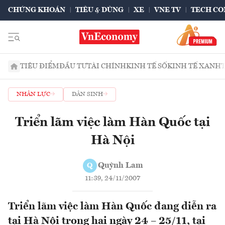
CHỨNG KHOÁN
TIÊU & DÙNG
XE
VNE TV
TECH CO
TIÊU ĐIỂM
ĐẦU TƯ
TÀI CHÍNH
KINH TẾ SỐ
KINH TẾ XANH
NHÂN LỰC
DÂN SINH
Triển lãm việc làm Hàn Quốc tại
Hà Nội
Quỳnh Lam
Q
11:39, 24/11/2007
Triển lãm việc làm Hàn Quốc đang diễn ra
tại Hà Nội trong hai ngày 24 – 25/11, tại