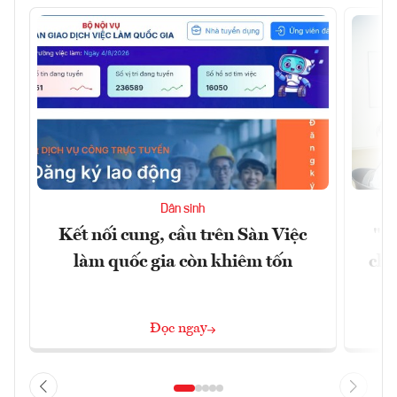
Dân sinh
Kết nối cung, cầu trên Sàn Việc
"Du
làm quốc gia còn khiêm tốn
châ
Đọc ngay