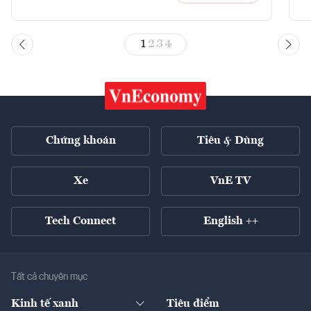
1
2
3
4
Chứng khoán
Tiêu & Dùng
Xe
VnE TV
Tech Connect
English ++
Tất cả chuyên mục
Kinh tế xanh
Tiêu điểm