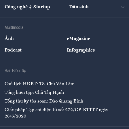
Kinh doanh
Kết nối
Tạp chí kinh tế Việt Nam
eMagazine
Nhà đầu tư
Du lịch
Công nghệ & Startup
Dân sinh
Tư vấn
Nông sản
Doanh nhân
Tư vấn Tiêu & Dùng
Infographics
Hạ tầng
Sức khỏe
Khung pháp lý
Doanh nghiệp
Địa phương
Thị trường
Bảo hiểm
Multimedia
Sự kiện
Nhân lực
Ảnh
eMagazine
Đẹp +
An sinh
Podcast
Infographics
Giải trí
Y tế
Nhà
Ban Biên tập
Ẩm thực
Chủ tịch HĐBT: TS. Chử Văn Lâm
Tổng biên tập: Chử Thị Hạnh
Tổng thư ký tòa soạn: Đào Quang Bính
Giấy phép Tạp chí điện tử số: 272/GP-BTTTT ngày
26/6/2020