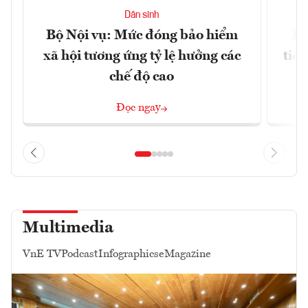
Dân sinh
Bộ Nội vụ: Mức đóng bảo hiểm
Bộ
xã hội tương ứng tỷ lệ hưởng các
tiề
chế độ cao
Đọc ngay
Multimedia
VnE TV
Podcast
Infographics
eMagazine