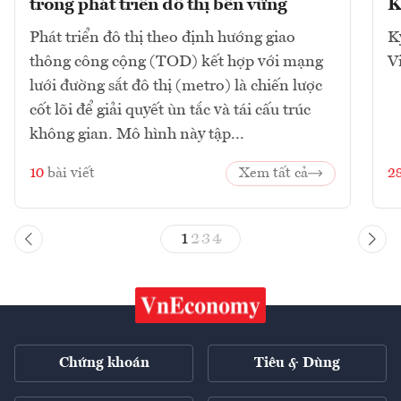
trong phát triển đô thị bền vững
K
Phát triển đô thị theo định hướng giao
K
thông công cộng (TOD) kết hợp với mạng
V
lưới đường sắt đô thị (metro) là chiến lược
cốt lõi để giải quyết ùn tắc và tái cấu trúc
không gian. Mô hình này tập...
10
bài viết
Xem tất cả
2
1
2
3
4
Chứng khoán
Tiêu & Dùng