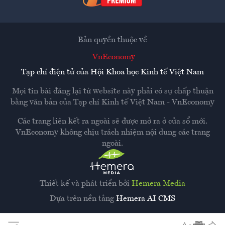
Bản quyền thuộc về
VnEconomy
Tạp chí điện tử của Hội Khoa học Kinh tế Việt Nam
Mọi tin bài đăng lại từ website này phải có sự chấp thuận
bằng văn bản của
Tạp chí Kinh tế Việt Nam - VnEconomy
Các trang liên kết ra ngoài sẽ được mở ra ở cửa sổ mới.
VnEconomy không chịu trách nhiệm nội dung các trang
ngoài.
Thiết kế và phát triển bởi
Hemera Media
Dựa trên nền tảng
Hemera AI CMS