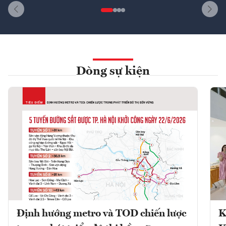
Dòng sự kiện
Định hướng metro và TOD chiến lược
K