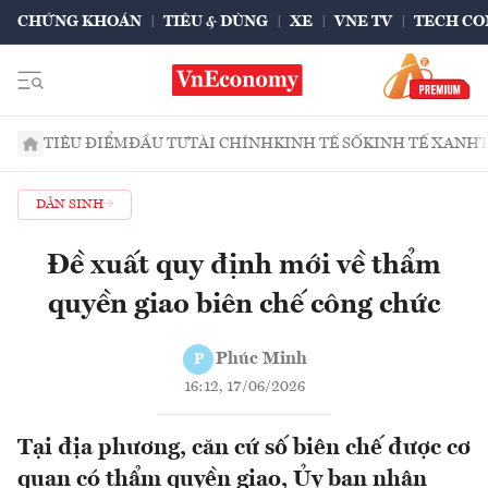
CHỨNG KHOÁN
TIÊU & DÙNG
XE
VNE TV
TECH CO
TIÊU ĐIỂM
ĐẦU TƯ
TÀI CHÍNH
KINH TẾ SỐ
KINH TẾ XANH
DÂN SINH
Đề xuất quy định mới về thẩm
quyền giao biên chế công chức
Phúc Minh
P
16:12, 17/06/2026
Tại địa phương, căn cứ số biên chế được cơ
quan có thẩm quyền giao, Ủy ban nhân