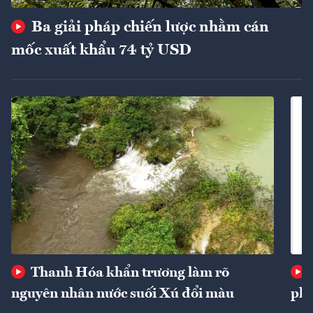
Ba giải pháp chiến lược nhằm cán
mốc xuất khẩu 74 tỷ USD
Thanh Hóa khẩn trương làm rõ
nguyên nhân nước suối Xú đổi màu
phí