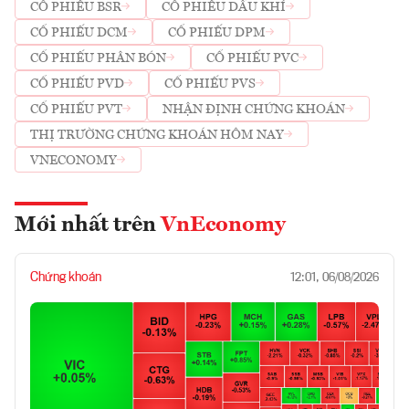
CỔ PHIẾU BSR
CỔ PHIẾU DẦU KHÍ
CỔ PHIẾU DCM
CỔ PHIẾU DPM
CỔ PHIẾU PHÂN BÓN
CỔ PHIẾU PVC
CỔ PHIẾU PVD
CỔ PHIẾU PVS
CỔ PHIẾU PVT
NHẬN ĐỊNH CHỨNG KHOÁN
THỊ TRƯỜNG CHỨNG KHOÁN HÔM NAY
VNECONOMY
Mới nhất trên
VnEconomy
Chứng khoán
12:01, 06/08/2026