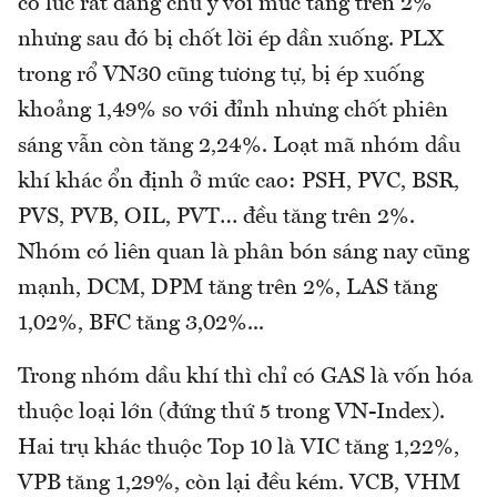
có lúc rất đáng chú ý với mức tăng trên 2%
nhưng sau đó bị chốt lời ép dần xuống. PLX
trong rổ VN30 cũng tương tự, bị ép xuống
khoảng 1,49% so với đỉnh nhưng chốt phiên
sáng vẫn còn tăng 2,24%. Loạt mã nhóm dầu
khí khác ổn định ở mức cao: PSH, PVC, BSR,
PVS, PVB, OIL, PVT… đều tăng trên 2%.
Nhóm có liên quan là phân bón sáng nay cũng
mạnh, DCM, DPM tăng trên 2%, LAS tăng
1,02%, BFC tăng 3,02%...
Trong nhóm dầu khí thì chỉ có GAS là vốn hóa
thuộc loại lớn (đứng thứ 5 trong VN-Index).
Hai trụ khác thuộc Top 10 là VIC tăng 1,22%,
VPB tăng 1,29%, còn lại đều kém. VCB, VHM