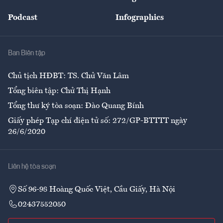
Đẹp +
An sinh
Podcast
Infographics
Giải trí
Y tế
Nhà
Ban Biên tập
Ẩm thực
Chủ tịch HĐBT: TS. Chử Văn Lâm
Tổng biên tập: Chử Thị Hạnh
Tổng thư ký tòa soạn: Đào Quang Bính
Giấy phép Tạp chí điện tử số: 272/GP-BTTTT ngày
26/6/2020
Liên hệ tòa soạn
Số 96-98 Hoàng Quốc Việt, Cầu Giấy, Hà Nội
02437552050