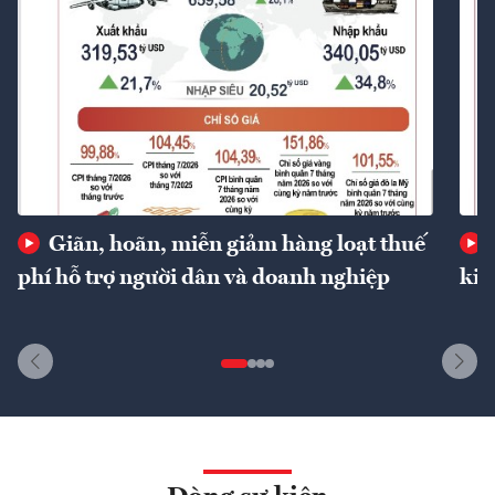
Giãn, hoãn, miễn giảm hàng loạt thuế
phí hỗ trợ người dân và doanh nghiệp
kin