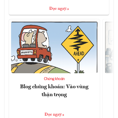
Đọc ngay
Chứng khoán
Blog chứng khoán: Vào vùng
B
thận trọng
Đọc ngay