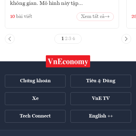
không gian. Mô hình này tập...
10
bài viết
Xem tất cả
2
1
2
3
4
Chứng khoán
Tiêu & Dùng
Xe
VnE TV
Tech Connect
English ++