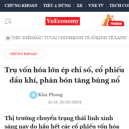
CHỨNG KHOÁN
TIÊU & DÙNG
XE
VNE TV
TECH CO
TIÊU ĐIỂM
ĐẦU TƯ
TÀI CHÍNH
KINH TẾ SỐ
KINH TẾ XANH
CHỨNG KHOÁN
Trụ vốn hóa lớn ép chỉ số, cổ phiếu
dầu khí, phân bón tăng bùng nổ
Kim Phong
K
12:13, 28/02/2024
Thị trường chuyển trạng thái lình xình
sáng nay do hầu hết các cổ phiếu vốn hóa