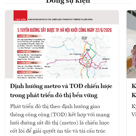
Dòng sự kiện
Định hướng metro và TOD chiến lược
K
trong phát triển đô thị bền vững
K
Phát triển đô thị theo định hướng giao
K
thông công cộng (TOD) kết hợp với mạng
V
lưới đường sắt đô thị (metro) là chiến lược
cốt lõi để giải quyết ùn tắc và tái cấu trúc