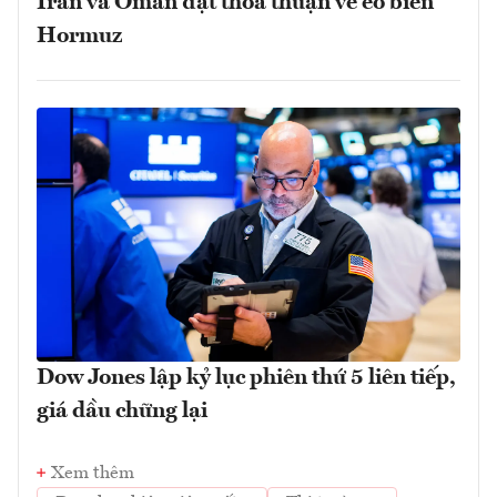
Iran và Oman đạt thỏa thuận về eo biển
Hormuz
Dow Jones lập kỷ lục phiên thứ 5 liên tiếp,
giá dầu chững lại
Xem thêm