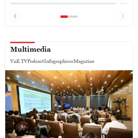
Multimedia
VnE TV
Podcast
Infographics
eMagazine