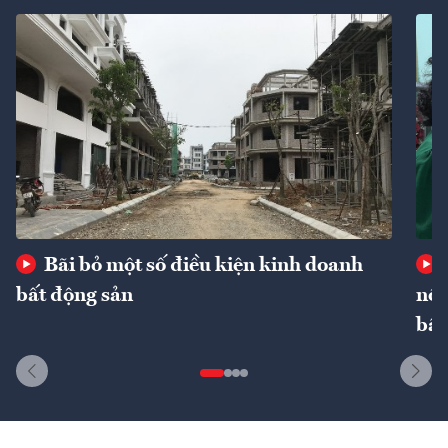
Bãi bỏ một số điều kiện kinh doanh
bất động sản
nôn
bất