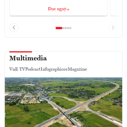
Đọc ngay
Multimedia
VnE TV
Podcast
Infographics
eMagazine