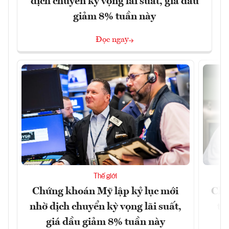
dịch chuyển kỳ vọng lãi suất, giá dầu
giảm 8% tuần này
Đọc ngay
Thế giới
Chứng khoán Mỹ lập kỷ lục mới
Chí
nhờ dịch chuyển kỳ vọng lãi suất,
tr
giá dầu giảm 8% tuần này