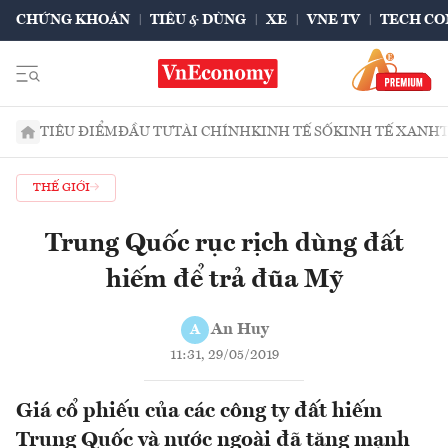
CHỨNG KHOÁN
TIÊU & DÙNG
XE
VNE TV
TECH CO
TIÊU ĐIỂM
ĐẦU TƯ
TÀI CHÍNH
KINH TẾ SỐ
KINH TẾ XANH
THẾ GIỚI
Trung Quốc rục rịch dùng đất
hiếm để trả đũa Mỹ
An Huy
A
11:31, 29/05/2019
Giá cổ phiếu của các công ty đất hiếm
Trung Quốc và nước ngoài đã tăng mạnh