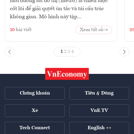
lưới đường sắt đô thị (metro) là chiến lược
cốt lõi để giải quyết ùn tắc và tái cấu trúc
không gian. Mô hình này tập...
10
bài viết
Xem tất cả
2
1
2
3
4
Chứng khoán
Tiêu & Dùng
Xe
VnE TV
Tech Connect
English ++