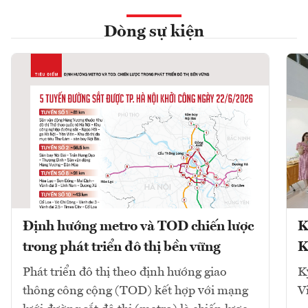
Dòng sự kiện
Định hướng metro và TOD chiến lược
K
trong phát triển đô thị bền vững
K
Phát triển đô thị theo định hướng giao
K
thông công cộng (TOD) kết hợp với mạng
V