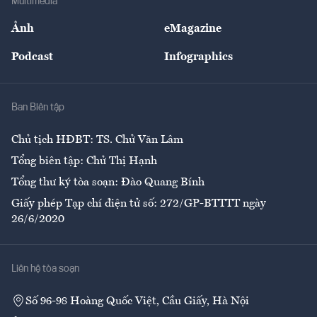
Multimedia
Sự kiện
Nhân lực
Ảnh
eMagazine
Đẹp +
An sinh
Podcast
Infographics
Giải trí
Y tế
Nhà
Ban Biên tập
Ẩm thực
Chủ tịch HĐBT: TS. Chử Văn Lâm
Tổng biên tập: Chử Thị Hạnh
Tổng thư ký tòa soạn: Đào Quang Bính
Giấy phép Tạp chí điện tử số: 272/GP-BTTTT ngày
26/6/2020
Liên hệ tòa soạn
Số 96-98 Hoàng Quốc Việt, Cầu Giấy, Hà Nội