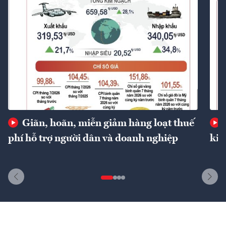
Giãn, hoãn, miễn giảm hàng loạt thuế
phí hỗ trợ người dân và doanh nghiệp
kin