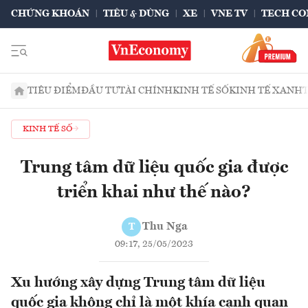
CHỨNG KHOÁN
TIÊU & DÙNG
XE
VNE TV
TECH CO
TIÊU ĐIỂM
ĐẦU TƯ
TÀI CHÍNH
KINH TẾ SỐ
KINH TẾ XANH
KINH TẾ SỐ
Trung tâm dữ liệu quốc gia được
triển khai như thế nào?
Thu Nga
T
09:17, 25/05/2023
Xu hướng xây dựng Trung tâm dữ liệu
quốc gia không chỉ là một khía cạnh quan