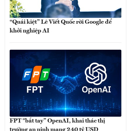
“Quái kiệt” Lê Viết Quốc rời Google để
khởi nghiệp AI
FPT "bắt tay” OpenAI, khai thác thị
trường an ninh mạng 240 tỷ USD