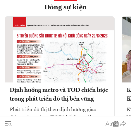
Dòng sự kiện
Định hướng metro và TOD chiến lược
K
trong phát triển đô thị bền vững
K
Phát triển đô thị theo định hướng giao
K
thông công cộng (TOD) kết hợp với mạng
V
lưới đường sắt đô thị (metro) là chiến lược