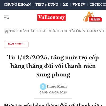
CHỨNG KHOÁN
TIÊU & DÙNG
XE
VNE TV
TECH CO
TIÊU ĐIỂM
ĐẦU TƯ
TÀI CHÍNH
KINH TẾ SỐ
KINH TẾ XANH
DÂN SINH
Từ 1/12/2025, tăng mức trợ cấp
hằng tháng đối với thanh niên
xung phong
Phúc Minh
P
09:59, 03/09/2025
Mức trợ cấp hằng tháng đối với thanh niên