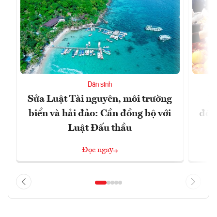
Dân sinh
Sửa Luật Tài nguyên, môi trường
L
biển và hải đảo: Cần đồng bộ với
đổi)
Luật Đấu thầu
Đọc ngay