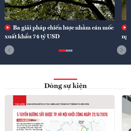
Ba giải pháp chiến lược nhằm cán mốc
xuất khẩu 74 tỷ USD
ngu
Dòng sự kiện