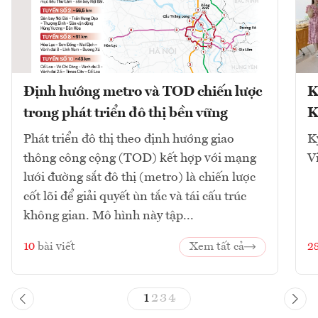
Định hướng metro và TOD chiến lược
K
trong phát triển đô thị bền vững
K
Phát triển đô thị theo định hướng giao
K
thông công cộng (TOD) kết hợp với mạng
V
lưới đường sắt đô thị (metro) là chiến lược
cốt lõi để giải quyết ùn tắc và tái cấu trúc
không gian. Mô hình này tập...
10
bài viết
Xem tất cả
2
1
2
3
4