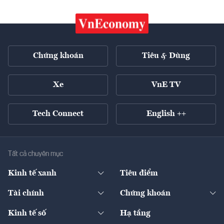
Chứng khoán
Tiêu & Dùng
Xe
VnE TV
Tech Connect
English ++
Tất cả chuyên mục
Kinh tế xanh
Tiêu điểm
Chuyển động xanh
Tài chính
Chứng khoán
Pháp lý
Ngân hàng
Doanh nghiệp niêm yết
Kinh tế số
Hạ tầng
Thương hiệu xanh