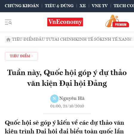
CHỨNG KHOÁN
TIÊU & DÙNG
XE
VNE TV
TECH CO
TIÊU ĐIỂM
ĐẦU TƯ
TÀI CHÍNH
KINH TẾ SỐ
KINH TẾ XANH
TIÊU ĐIỂM
Tuần này, Quốc hội góp ý dự thảo
văn kiện Đại hội Đảng
Nguyên Hà
N
01:00, 25/10/2010
Quốc hội sẽ góp ý kiến về các dự thảo văn
kiện trình Đại hội đại biểu toàn quốc lần