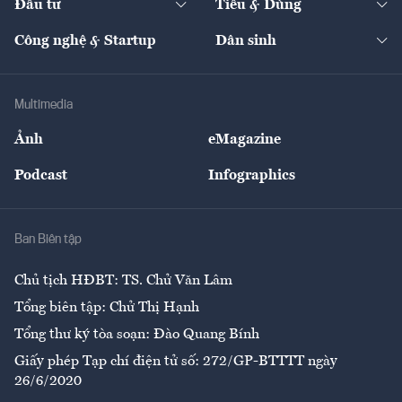
Đầu tư
Tiêu & Dùng
Quản trị số
Cafe BĐS
Thị trường
Kinh doanh
Kết nối
Tạp chí kinh tế Việt Nam
eMagazine
Nhà đầu tư
Du lịch
Công nghệ & Startup
Dân sinh
Tư vấn
Nông sản
Doanh nhân
Tư vấn Tiêu & Dùng
Infographics
Hạ tầng
Sức khỏe
Khung pháp lý
Doanh nghiệp
Địa phương
Thị trường
Bảo hiểm
Multimedia
Sự kiện
Nhân lực
Ảnh
eMagazine
Đẹp +
An sinh
Podcast
Infographics
Giải trí
Y tế
Nhà
Ban Biên tập
Ẩm thực
Chủ tịch HĐBT: TS. Chử Văn Lâm
Tổng biên tập: Chử Thị Hạnh
Tổng thư ký tòa soạn: Đào Quang Bính
Giấy phép Tạp chí điện tử số: 272/GP-BTTTT ngày
26/6/2020