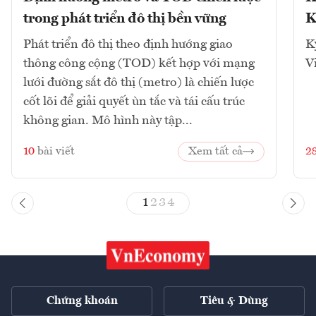
trong phát triển đô thị bền vững
K
Phát triển đô thị theo định hướng giao
K
thông công cộng (TOD) kết hợp với mạng
V
lưới đường sắt đô thị (metro) là chiến lược
cốt lõi để giải quyết ùn tắc và tái cấu trúc
không gian. Mô hình này tập...
10
bài viết
Xem tất cả
2
1
2
3
4
Chứng khoán
Tiêu & Dùng