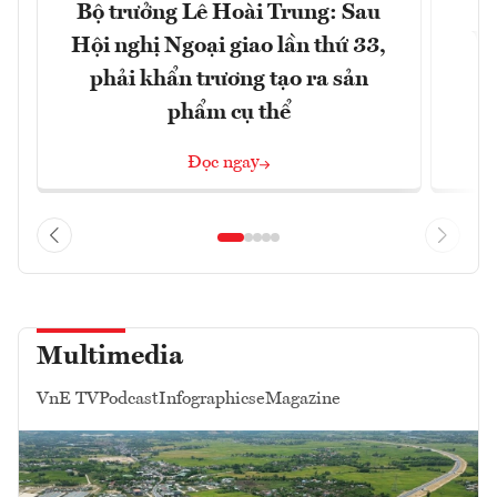
Bộ trưởng Lê Hoài Trung: Sau
Vi
Hội nghị Ngoại giao lần thứ 33,
đ
phải khẩn trương tạo ra sản
phẩm cụ thể
Đọc ngay
Multimedia
VnE TV
Podcast
Infographics
eMagazine