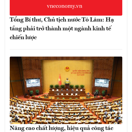
Tổng Bí thư, Chủ tịch nước Tô Lâm: Hạ
tầng phải trở thành một ngành kinh tế
chiến lược
Nâng cao chất lượng, hiệu quả công tác