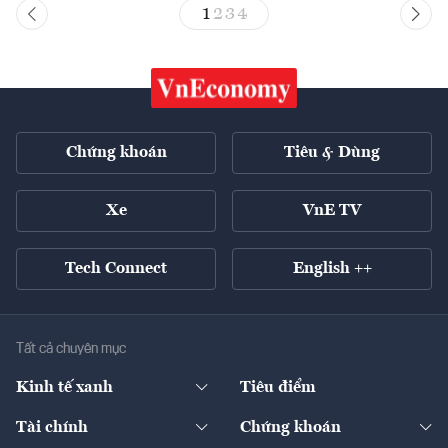
1
2
3
4
Chứng khoán
Tiêu & Dùng
Xe
VnE TV
Tech Connect
English ++
Tất cả chuyên mục
Kinh tế xanh
Tiêu điểm
Chuyển động xanh
Tài chính
Chứng khoán