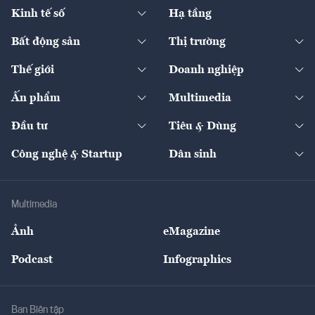
Pháp lý
Ngân hàng
Doanh nghiệp niêm yết
Kinh tế số
Hạ tầng
Thương hiệu xanh
Thị trường vốn
Thị trường
Sản phẩm - Thị trường
Bất động sản
Thị trường
Diễn đàn
Thuế
Đầu tư
Tài sản số
Chính sách
Xuất nhập khẩu
Thế giới
Doanh nghiệp
Bảo hiểm
Quốc tế
Dịch vụ số
Thị trường
Khung pháp lý
Kinh tế
Chuyển động
Ấn phẩm
Multimedia
Khung pháp lý
Start-up
Dự án
Công nghiệp
Chuyển động 24h
Đối thoại
The Guide
Video
Đầu tư
Tiêu & Dùng
Quản trị số
Cafe BĐS
Thị trường
Kinh doanh
Kết nối
Tạp chí kinh tế Việt Nam
eMagazine
Nhà đầu tư
Du lịch
Công nghệ & Startup
Dân sinh
Tư vấn
Nông sản
Doanh nhân
Tư vấn Tiêu & Dùng
Infographics
Hạ tầng
Sức khỏe
Khung pháp lý
Doanh nghiệp
Địa phương
Thị trường
Bảo hiểm
Multimedia
Sự kiện
Nhân lực
Ảnh
eMagazine
Đẹp +
An sinh
Podcast
Infographics
Giải trí
Y tế
Nhà
Ban Biên tập
Ẩm thực