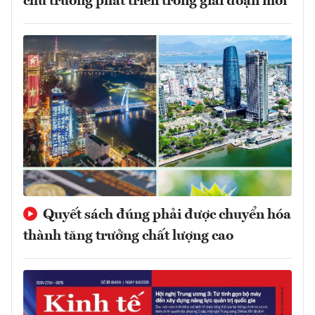
chủ trương phát triển trong giai đoạn mới
Quyết sách đúng phải được chuyển hóa
thành tăng trưởng chất lượng cao