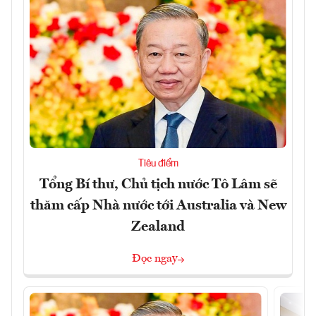
Tiêu điểm
Tổng Bí thư, Chủ tịch nước Tô Lâm sẽ
thăm cấp Nhà nước tới Australia và New
Zealand
Đọc ngay