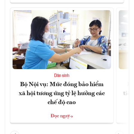
Dân sinh
Bộ Nội vụ: Mức đóng bảo hiểm
Bộ
xã hội tương ứng tỷ lệ hưởng các
tiề
chế độ cao
Đọc ngay