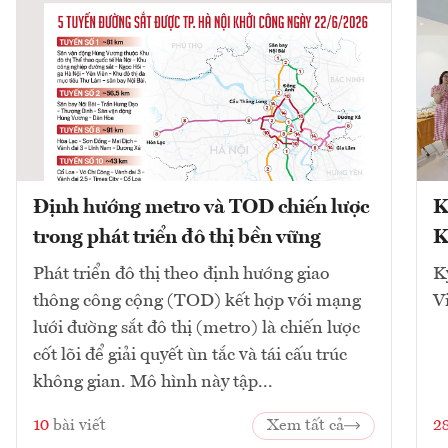
Định hướng metro và TOD chiến lược
K
trong phát triển đô thị bền vững
K
Phát triển đô thị theo định hướng giao
K
thông công cộng (TOD) kết hợp với mạng
V
lưới đường sắt đô thị (metro) là chiến lược
cốt lõi để giải quyết ùn tắc và tái cấu trúc
không gian. Mô hình này tập...
10
bài viết
Xem tất cả
2