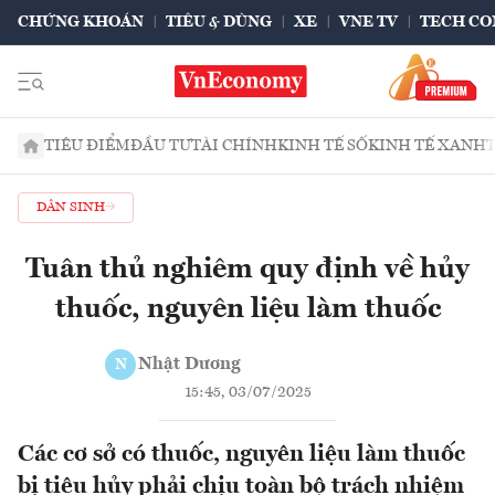
CHỨNG KHOÁN
TIÊU & DÙNG
XE
VNE TV
TECH CO
TIÊU ĐIỂM
ĐẦU TƯ
TÀI CHÍNH
KINH TẾ SỐ
KINH TẾ XANH
DÂN SINH
Tuân thủ nghiêm quy định về hủy
thuốc, nguyên liệu làm thuốc
Nhật Dương
N
15:45, 03/07/2025
Các cơ sở có thuốc, nguyên liệu làm thuốc
bị tiêu hủy phải chịu toàn bộ trách nhiệm