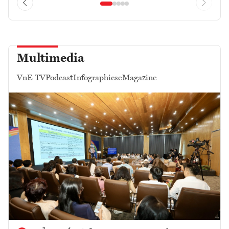
Multimedia
VnE TV
Podcast
Infographics
eMagazine