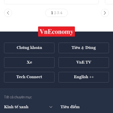
1
2
3
4
Chứng khoán
Tiêu & Dùng
Xe
VnE TV
Tech Connect
English ++
Tất cả chuyên mục
Kinh tế xanh
Tiêu điểm