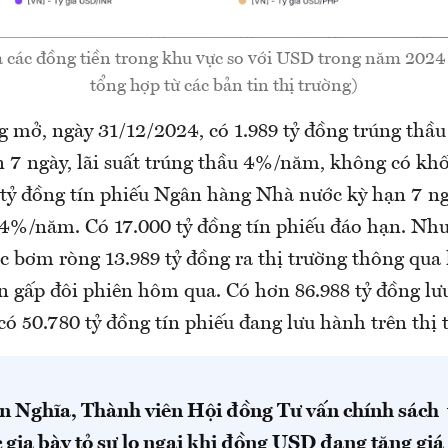
a các đồng tiền trong khu vực so với USD trong năm 20
tổng hợp từ các bản tin thị trường)
g mở, ngày 31/12/2024, có 1.989 tỷ đồng trúng thầu
n 7 ngày, lãi suất trúng thầu 4%/năm, không có khố
 tỷ đồng tín phiếu Ngân hàng Nhà nước kỳ hạn 7 n
t 4%/năm. Có 17.000 tỷ đồng tín phiếu đáo hạn. Nh
 bơm ròng 13.989 tỷ đồng ra thị trường thông qua 
n gấp đôi phiên hôm qua. Có hơn 86.988 tỷ đồng lư
ó 50.780 tỷ đồng tín phiếu đang lưu hành trên thị 
n Nghĩa, Thành viên Hội đồng Tư vấn chính sách t
c gia bày tỏ sự lo ngại khi đồng USD đang tăng gi