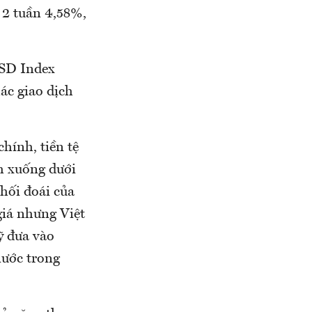
 2 tuần 4,58%,
USD Index
ác giao dịch
hính, tiền tệ
m xuống dưới
hối đoái của
giá nhưng Việt
ỹ đưa vào
nước trong