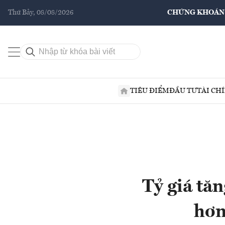
Thứ Bảy, 08/08/2026
CHỨNG KHOÁN
TIÊU ĐIỂM
ĐẦU TƯ
TÀI CH
Tỷ giá tă
hơn