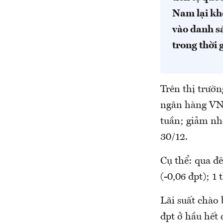
Nam lại kh
vào danh s
trong thời g
Trên thị trườn
ngân hàng VND
tuần; giảm nhẹ
30/12.
Cụ thể: qua đê
(-0,06 đpt); 1
Lãi suất chào
đpt ở hầu hết 