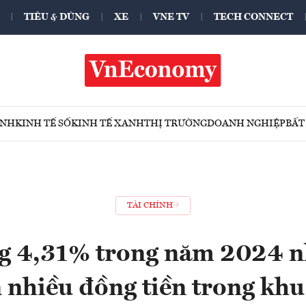
TIÊU & DÙNG
XE
VNE TV
TECH CONNECT
ÍNH
KINH TẾ SỐ
KINH TẾ XANH
THỊ TRƯỜNG
DOANH NGHIỆP
BẤT
TÀI CHÍNH
ng 4,31% trong năm 2024 
 nhiều đồng tiền trong khu