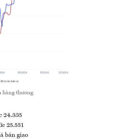
n hàng thương
c 24.335
ức 25.551
á bán giao