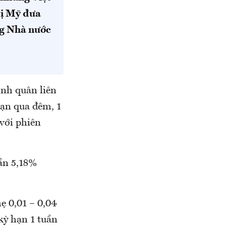
bị Mỹ đưa
ng Nhà nước
bình quân liên
hạn qua đêm, 1
 với phiên
uần 5,18%
ẹ 0,01 – 0,04
kỳ hạn 1 tuần