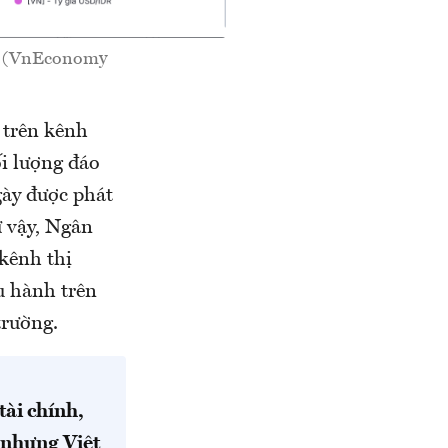
24 (VnEconomy
 trên kênh
i lượng đáo
gày được phát
ư vậy, Ngân
kênh thị
u hành trên
trường.
ài chính,
á nhưng Việt