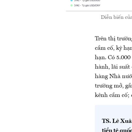
Diễn biến củ
Trên thị trườn
cầm cố, kỳ hạ
hạn. Có 5.000
hành, lãi suấ
hàng Nhà nước
trường mở, gầ
kênh cầm cố; c
TS. Lê Xuâ
tiền tệ quố