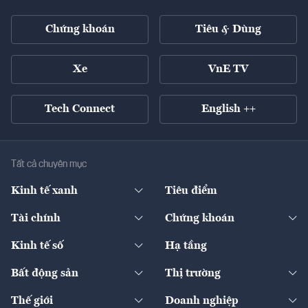
Chứng khoán
Tiêu & Dùng
Xe
VnE TV
Tech Connect
English ++
Tất cả chuyên mục
Kinh tế xanh
Tiêu điểm
Chuyển động xanh
Tài chính
Chứng khoán
Pháp lý
Ngân hàng
Doanh nghiệp niêm yết
Kinh tế số
Hạ tầng
Thương hiệu xanh
Thị trường vốn
Thị trường
Sản phẩm - Thị trường
Bất động sản
Thị trường
Diễn đàn
Thuế
Đầu tư
Tài sản số
Chính sách
Xuất nhập khẩu
Thế giới
Doanh nghiệp
Bảo hiểm
Quốc tế