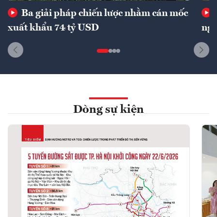
Ba giải pháp chiến lược nhằm cán mốc
xuất khẩu 74 tỷ USD
ngu
Dòng sự kiện