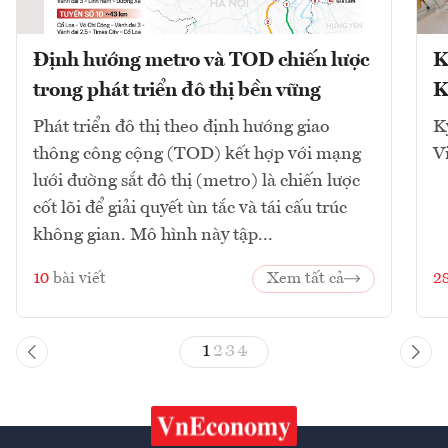
Định hướng metro và TOD chiến lược
K
trong phát triển đô thị bền vững
K
Phát triển đô thị theo định hướng giao
K
thông công cộng (TOD) kết hợp với mạng
V
lưới đường sắt đô thị (metro) là chiến lược
cốt lõi để giải quyết ùn tắc và tái cấu trúc
không gian. Mô hình này tập...
10
bài viết
Xem tất cả
2
1
2
3
4