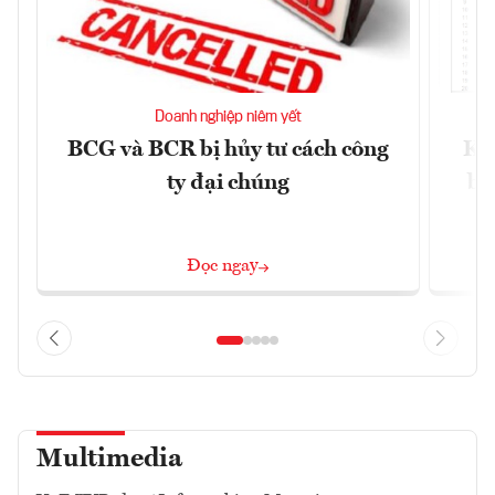
Doanh nghiệp niêm yết
BCG và BCR bị hủy tư cách công
Kh
ty đại chúng
ba
Đọc ngay
Multimedia