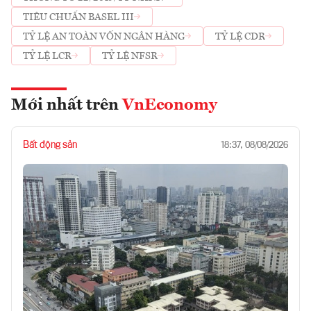
TIÊU CHUẨN BASEL III
TỶ LỆ AN TOÀN VỐN NGÂN HÀNG
TỶ LỆ CDR
TỶ LỆ LCR
TỶ LỆ NFSR
Mới nhất trên
VnEconomy
Bất động sản
18:37, 08/08/2026