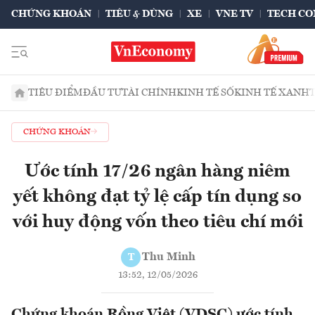
CHỨNG KHOÁN
TIÊU & DÙNG
XE
VNE TV
TECH CO
TIÊU ĐIỂM
ĐẦU TƯ
TÀI CHÍNH
KINH TẾ SỐ
KINH TẾ XANH
CHỨNG KHOÁN
Ước tính 17/26 ngân hàng niêm
yết không đạt tỷ lệ cấp tín dụng so
với huy động vốn theo tiêu chí mới
Thu Minh
T
13:52, 12/05/2026
Chứng khoán Rồng Việt (VDSC) ước tính