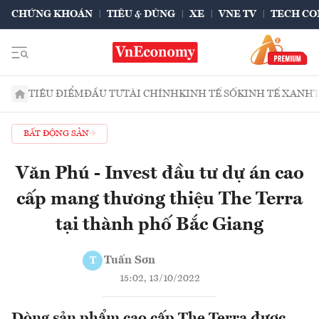
CHỨNG KHOÁN
TIÊU & DÙNG
XE
VNE TV
TECH CO
TIÊU ĐIỂM
ĐẦU TƯ
TÀI CHÍNH
KINH TẾ SỐ
KINH TẾ XANH
BẤT ĐỘNG SẢN
Văn Phú - Invest đầu tư dự án cao
cấp mang thương thiệu The Terra
tại thành phố Bắc Giang
Tuấn Sơn
T
15:02, 13/10/2022
Dòng sản phẩm cao cấp The Terra được