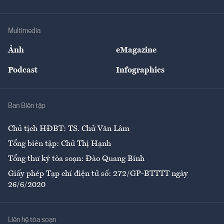
Doanh nhân
Tư vấn Tiêu & Dùng
Infographics
Hạ tầng
Sức khỏe
Khung pháp lý
Doanh nghiệp
Địa phương
Thị trường
Bảo hiểm
Multimedia
Sự kiện
Nhân lực
Ảnh
eMagazine
Đẹp +
An sinh
Podcast
Infographics
Giải trí
Y tế
Nhà
Ban Biên tập
Ẩm thực
Chủ tịch HĐBT: TS. Chử Văn Lâm
Tổng biên tập: Chử Thị Hạnh
Tổng thư ký tòa soạn: Đào Quang Bính
Giấy phép Tạp chí điện tử số: 272/GP-BTTTT ngày
26/6/2020
Liên hệ tòa soạn