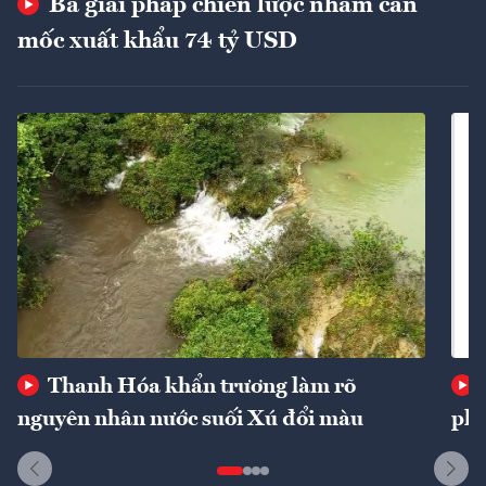
Ba giải pháp chiến lược nhằm cán
mốc xuất khẩu 74 tỷ USD
Thanh Hóa khẩn trương làm rõ
nguyên nhân nước suối Xú đổi màu
phí