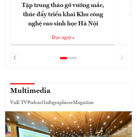
Tập trung tháo gỡ vướng mắc,
Xâ
thúc đẩy triển khai Khu công
nâ
nghệ cao sinh học Hà Nội
Đọc ngay
Multimedia
VnE TV
Podcast
Infographics
eMagazine