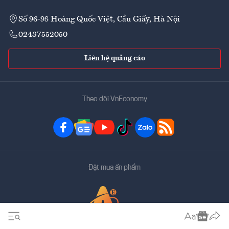
Số 96-98 Hoàng Quốc Việt, Cầu Giấy, Hà Nội
02437552050
Liên hệ quảng cáo
Theo dõi VnEconomy
Đặt mua ấn phẩm