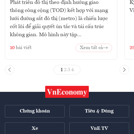
Phát triển đô thị theo định hướng giao
K
thông công cộng (TOD) kết hợp với mạng
V
lưới đường sắt đô thị (metro) là chiến lược
cốt lõi để giải quyết ùn tắc và tái cấu trúc
không gian. Mô hình này tập...
10
bài viết
Xem tất cả
2
1
2
3
4
Chứng khoán
Tiêu & Dùng
Xe
VnE TV