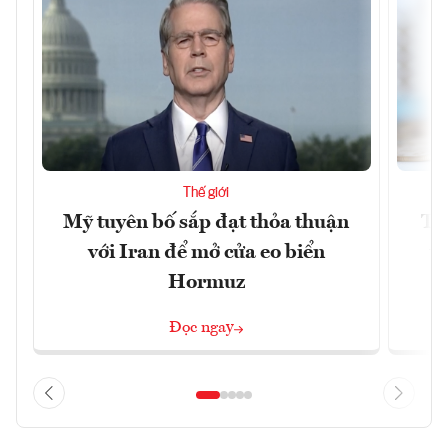
Thế giới
Mỹ tuyên bố sắp đạt thỏa thuận
Tr
với Iran để mở cửa eo biển
th
Hormuz
Đọc ngay