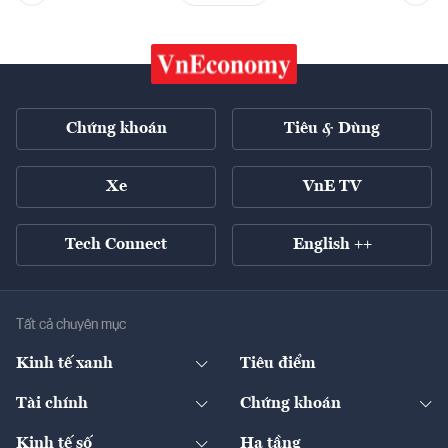
Chứng khoán
Tiêu & Dùng
Xe
VnE TV
Tech Connect
English ++
Tất cả chuyên mục
Kinh tế xanh
Tiêu điểm
Chuyển động xanh
Tài chính
Chứng khoán
Pháp lý
Ngân hàng
Doanh nghiệp niêm yết
Kinh tế số
Hạ tầng