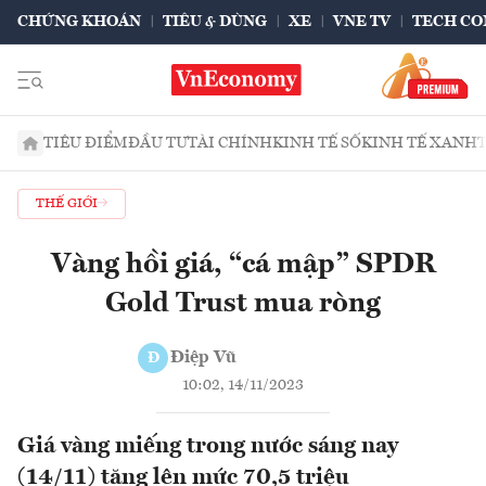
CHỨNG KHOÁN
TIÊU & DÙNG
XE
VNE TV
TECH CO
TIÊU ĐIỂM
ĐẦU TƯ
TÀI CHÍNH
KINH TẾ SỐ
KINH TẾ XANH
THẾ GIỚI
Vàng hồi giá, “cá mập” SPDR
Gold Trust mua ròng
Điệp Vũ
Đ
10:02, 14/11/2023
Giá vàng miếng trong nước sáng nay
(14/11) tăng lên mức 70,5 triệu