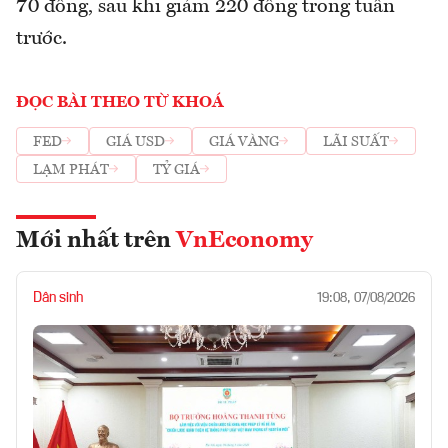
70 đồng, sau khi giảm 220 đồng trong tuần
trước.
ĐỌC BÀI THEO TỪ KHOÁ
FED
GIÁ USD
GIÁ VÀNG
LÃI SUẤT
LẠM PHÁT
TỶ GIÁ
Mới nhất trên
VnEconomy
Dân sinh
19:08, 07/08/2026