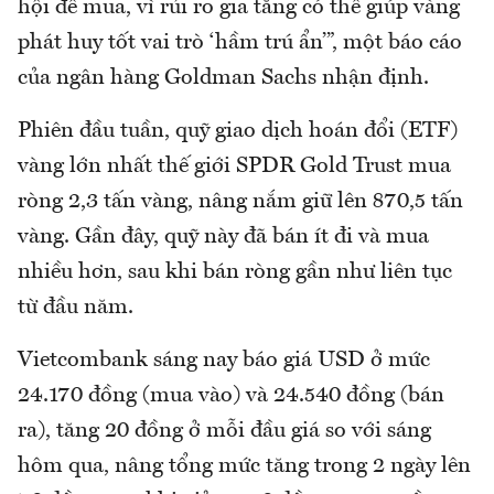
hội để mua, vì rủi ro gia tăng có thể giúp vàng
phát huy tốt vai trò ‘hầm trú ẩn’”, một báo cáo
của ngân hàng Goldman Sachs nhận định.
Phiên đầu tuần, quỹ giao dịch hoán đổi (ETF)
vàng lớn nhất thế giới SPDR Gold Trust mua
ròng 2,3 tấn vàng, nâng nắm giữ lên 870,5 tấn
vàng. Gần đây, quỹ này đã bán ít đi và mua
nhiều hơn, sau khi bán ròng gần như liên tục
từ đầu năm.
Vietcombank sáng nay báo giá USD ở mức
24.170 đồng (mua vào) và 24.540 đồng (bán
ra), tăng 20 đồng ở mỗi đầu giá so với sáng
hôm qua, nâng tổng mức tăng trong 2 ngày lên