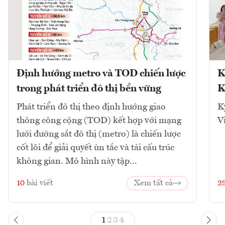
Định hướng metro và TOD chiến lược
K
trong phát triển đô thị bền vững
K
Phát triển đô thị theo định hướng giao
K
thông công cộng (TOD) kết hợp với mạng
V
lưới đường sắt đô thị (metro) là chiến lược
cốt lõi để giải quyết ùn tắc và tái cấu trúc
không gian. Mô hình này tập...
10
bài viết
Xem tất cả
2
1
2
3
4