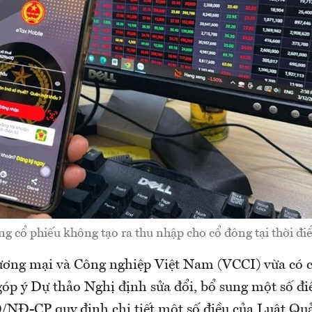
ng cổ phiếu không tạo ra thu nhập cho cổ đông tại thời đ
ơng mại và Công nghiệp Việt Nam (VCCI) vừa có c
góp ý Dự thảo Nghị định sửa đổi, bổ sung một số đi
/NĐ-CP quy định chi tiết một số điều của Luật Quả