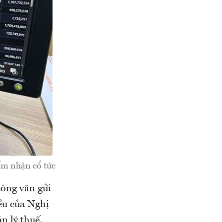
iểm nhận cổ tức
ông văn gửi
ều của Nghị
n lý thuế.