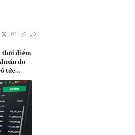
i thời điểm
 khoán do
cổ tức…