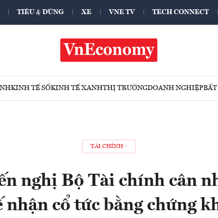
TIÊU & DÙNG
XE
VNE TV
TECH CONNECT
ÍNH
KINH TẾ SỐ
KINH TẾ XANH
THỊ TRƯỜNG
DOANH NGHIỆP
BẤT
TÀI CHÍNH
ến nghị Bộ Tài chính cân n
ế nhận cổ tức bằng chứng k