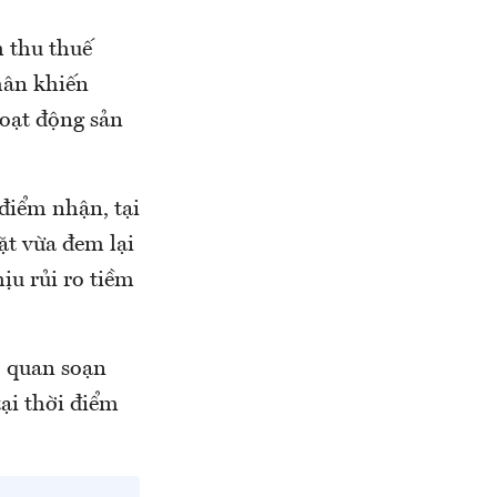
h thu thuế
nhân khiến
hoạt động sản
 điểm nhận, tại
ặt vừa đem lại
ịu rủi ro tiềm
ơ quan soạn
ại thời điểm