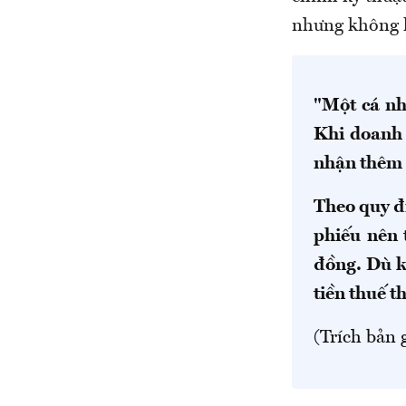
nhưng không là
"Một
cá n
Khi doanh 
nhận thêm 
Theo quy đ
phiếu nên t
đồng
. Dù
k
tiền
thuế t
(Trích bản 