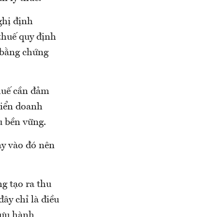
ghị định
thuế quy định
c bằng chứng
thuế cần đảm
riển doanh
u bền vững.
ay vào đó nên
ng tạo ra thu
đây chỉ là điều
 lưu hành