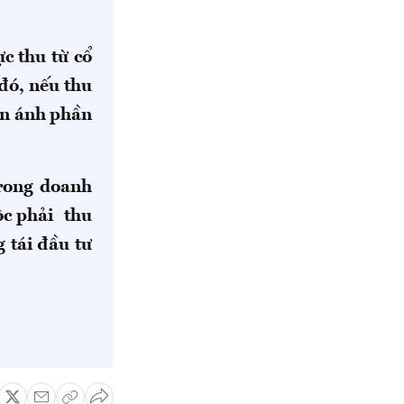
c thu từ cổ
đó, nếu thu
ản ánh phần
rong doanh
ộc phải thu
 tái đầu tư