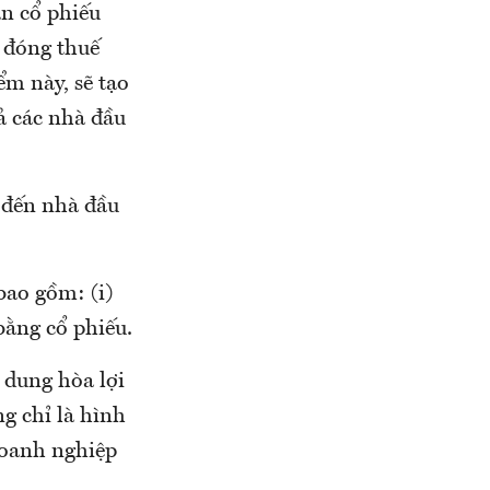
ận cổ phiếu
 đóng thuế
ểm này, sẽ tạo
ả các nhà đầu
 đến nhà đầu
bao gồm: (i)
 bằng cổ phiếu.
 dung hòa lợi
g chỉ là hình
doanh nghiệp