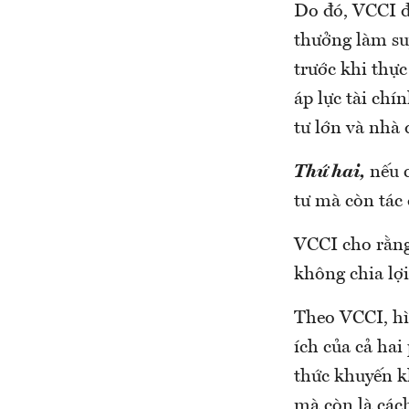
Do đó, VCCI đ
thưởng làm su
trước khi thực
áp lực tài chí
tư lớn và nhà 
Thứ hai,
nếu c
tư mà còn tác
VCCI cho rằng 
không chia lợi 
Theo VCCI, hì
ích của cả hai
thức khuyến k
mà còn là các