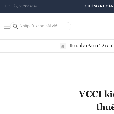
Thứ Bảy, 08/08/2026
CHỨNG KHOÁN
TIÊU ĐIỂM
ĐẦU TƯ
TÀI CH
VCCI ki
thu