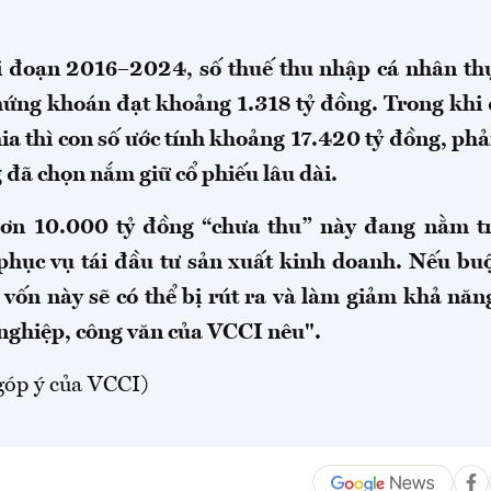
i đoạn 2016–2024, số thuế thu nhập cá nhân thự
hứng khoán đạt khoảng 1.318 tỷ đồng. Trong khi 
hia thì con số ước tính khoảng 17.420 tỷ đồng, ph
 đã chọn nắm giữ cổ phiếu lâu dài.
hơn 10.000 tỷ đồng “chưa thu” này đang nằm t
phục vụ tái đầu tư sản xuất kinh doanh. Nếu bu
 vốn này sẽ có thể bị rút ra và làm giảm khả năng
nghiệp, công văn của VCCI nêu".
góp ý của VCCI)