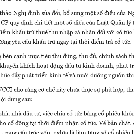
 thảo Nghị định sửa đổi, bổ sung một số điều của N
P quy định chi tiết một số điều của Luật Quản lý 
điểm khấu trừ thuế thu nhập cá nhân đối với cổ tứ
ng yêu cầu khấu trừ ngay tại thời điểm trả cổ tức.
 bên cạnh mục tiêu thu đúng, thu đủ, chính sách 
khuyến khích hoạt động đầu tư kinh doanh, phát t
thúc đẩy phát triển kinh tế và nuôi dưỡng nguồn th
 VCCI cho rằng cơ chế này chưa thực sự phù hợp, th
nội dung sau:
phía nhà đầu tư, việc chia cổ tức bằng cổ phiếu khô
ho cổ đông tại thời điểm nhận cổ tức. Về bản chất, 
 trong cấu trúc vốn, nghĩa là làm tăng số cổ phiếu