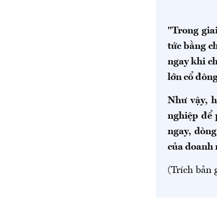
"Trong gia
tức bằng c
ngay khi c
lớn cổ đông
Như vậy, 
nghiệp để 
ngay, dòng
của doanh 
(Trích bản 