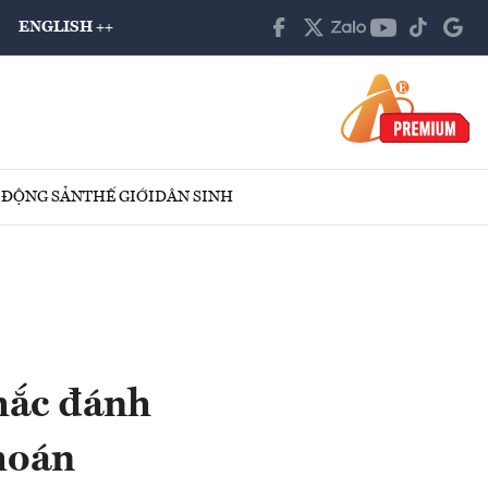
ENGLISH ++
 ĐỘNG SẢN
THẾ GIỚI
DÂN SINH
hắc đánh
hoán