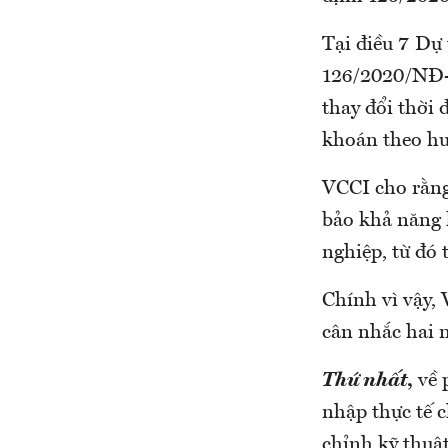
Tại điều 7 Dự
126/2020/NĐ-C
thay đổi thời 
khoán theo hướ
VCCI cho rằng
bảo khả năng 
nghiệp, từ đó 
Chính vì vậy,
cân nhắc hai 
Thứ
nhất
,
về 
nhập thực tế c
chỉnh kỹ thuật