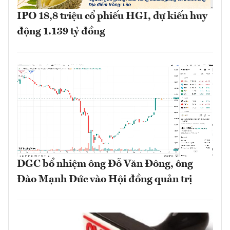
IPO 18,8 triệu cổ phiếu HGI, dự kiến huy
động 1.139 tỷ đồng
DGC bổ nhiệm ông Đỗ Văn Đông, ông
Đào Mạnh Đức vào Hội đồng quản trị