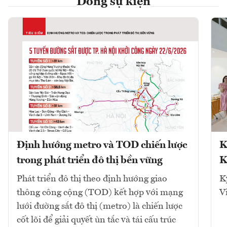
Dòng sự kiện
Định hướng metro và TOD chiến lược
K
trong phát triển đô thị bền vững
K
Phát triển đô thị theo định hướng giao
K
thông công cộng (TOD) kết hợp với mạng
V
lưới đường sắt đô thị (metro) là chiến lược
cốt lõi để giải quyết ùn tắc và tái cấu trúc