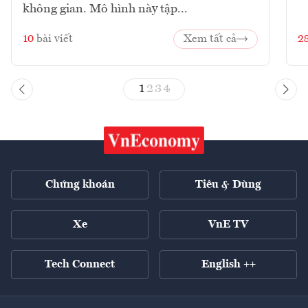
không gian. Mô hình này tập...
10
bài viết
Xem tất cả
2
1
2
3
4
Chứng khoán
Tiêu & Dùng
Xe
VnE TV
Tech Connect
English ++