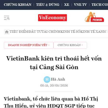
CHỨNG KHOÁN
TIÊU & DÙNG
XE
VNE TV
TECH CO
TIÊU ĐIỂM
ĐẦU TƯ
TÀI CHÍNH
KINH TẾ SỐ
KINH TẾ XANH
DOANH NGHIỆP NIÊM YẾT
CHỨNG KHOÁN
VietinBank kiên trì thoái hết vốn
tại Cảng Sài Gòn
Hà Anh
H
08:15, 20/05/2026
Vietinbank, tổ chức liên quan bà Hồ Thị
Thu Hiền, uỷ viên HĐQT SGP tiếp tục