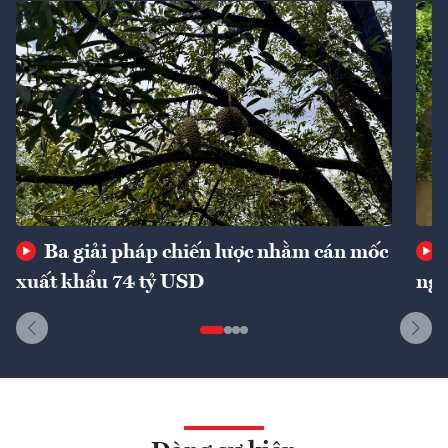
Ba giải pháp chiến lược nhằm cán mốc
xuất khẩu 74 tỷ USD
ngu