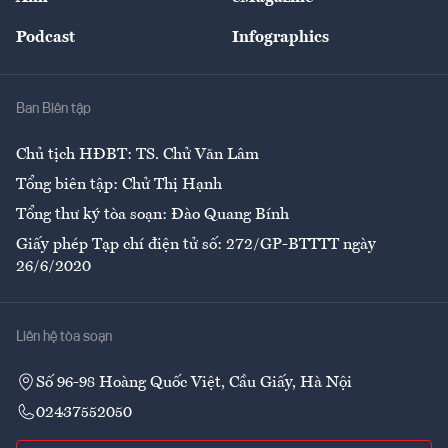
Đẹp +
An sinh
Podcast
Infographics
Giải trí
Y tế
Nhà
Ban Biên tập
Ẩm thực
Chủ tịch HĐBT: TS. Chử Văn Lâm
Tổng biên tập: Chử Thị Hạnh
Tổng thư ký tòa soạn: Đào Quang Bính
Giấy phép Tạp chí điện tử số: 272/GP-BTTTT ngày
26/6/2020
Liên hệ tòa soạn
Số 96-98 Hoàng Quốc Việt, Cầu Giấy, Hà Nội
02437552050