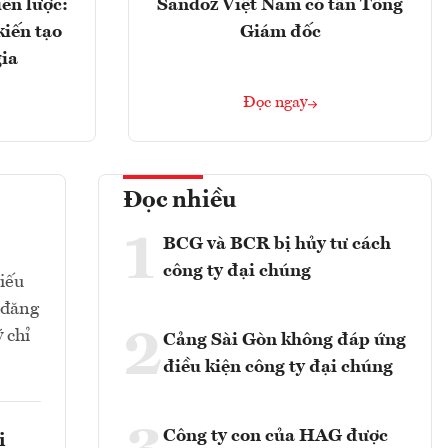
ến lược:
Sandoz Việt Nam có tân Tổng
kiến tạo
Giám đốc
gia
Đọc ngay
Đọc nhiều
1
BCG và BCR bị hủy tư cách
công ty đại chúng
hiếu
 đăng
2
 chỉ
Cảng Sài Gòn không đáp ứng
điều kiện công ty đại chúng
Công ty con của HAG được
i