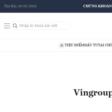
Thứ Bảy, 08/08/2026
CHỨNG KHOÁN
TIÊU ĐIỂM
ĐẦU TƯ
TÀI CH
Vingroup