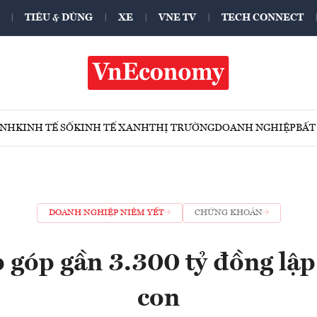
TIÊU & DÙNG
XE
VNE TV
TECH CONNECT
ÍNH
KINH TẾ SỐ
KINH TẾ XANH
THỊ TRƯỜNG
DOANH NGHIỆP
BẤT
DOANH NGHIỆP NIÊM YẾT
CHỨNG KHOÁN
 góp gần 3.300 tỷ đồng lập 
con