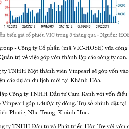
ễn biến giá cổ phiếu VIC trong 3 tháng qua - Nguồn: HO
roup - Công ty Cổ phần (mã VIC-HOSE) vừa công 
uản trị về việc góp vốn thành lập các công ty con.
 ty TNHH Một thành viên Vinpearl sẽ góp vốn vào 
iện các dự án du lịch mới tại Khánh Hòa.
 lập Công ty TNHH Đầu tư Cam Ranh với vốn điều l
 Vinpearl góp 1.460,7 tỷ đồng. Trụ sở chính đặt tạ
iến Phước, Nha Trang, Khánh Hòa.
g ty TNHH Đầu tư và Phát triển Hòn Tre với vốn đi