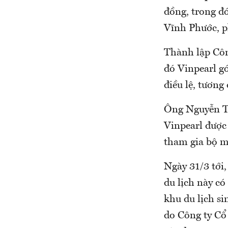
đồng, trong đó
Vĩnh Phước, 
Thành lập Côn
đó Vinpearl gó
điều lệ, tương
Ông Nguyễn Tr
Vinpearl được 
tham gia bộ má
Ngày 31/3 tới
du lịch này có
khu du lịch si
do Công ty Cổ