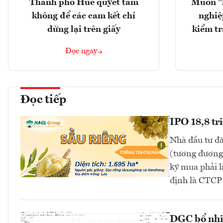
Thành phố Huế quyết tâm
Muốn "
không để các cam kết chỉ
nghiệ
dừng lại trên giấy
kiểm tr
Đọc ngay
Đọc tiếp
IPO 18,8 tr
Nhà đầu tư đă
(tương đương 
ký mua phải l
định là CTC
DGC bổ nhi