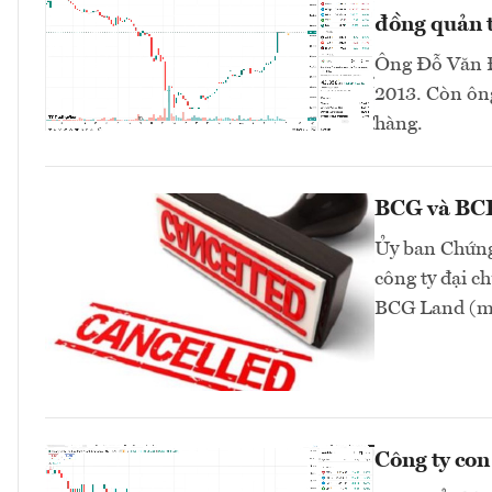
đồng quản t
Ông Đỗ Văn Đ
2013. Còn ông
hàng.
BCG và BCR 
Ủy ban Chứng
công ty đại 
BCG Land (mã
Công ty co