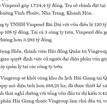
 Vinpearl góp 1.724,4 tỷ đồng. Trụ sở chính đặt tạ
phường Vĩnh Phước, Nha Trang, Khánh Hòa.
g ty TNHH Vinpearl Bãi Dài với vốn điều lệ 120 tỷ
p 108 tỷ đồng. Tại cả 3 công ty trên, Vinpearl đều
 đương hơn 3.293 tỷ đồng.
ọng Hiền, thành viên Hội đồng Quản trị Vingroup
giao quyết định việc cử người đại diện phần vốn gó
y quản lý tại các công ty trên.
, Vingroup sẽ khởi công khu du lịch Hải Giang tại
 quy mô diện tích hơn 656,25 ha, đã được thiết kế 
nh thái nghỉ dưỡng với tổng vốn đầu tư dự kiến 3.4
 phần Hải Giang thuộc Vingroup làm chủ đầu tư, vớ