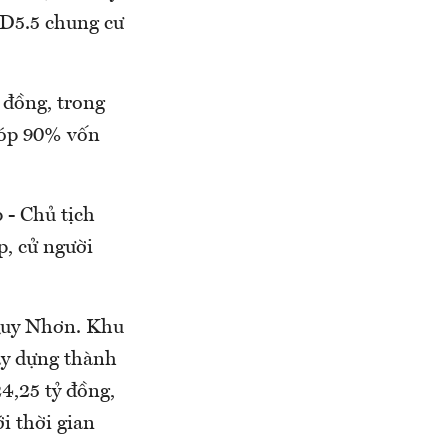
i D5.5 chung cư
 đồng, trong
 góp 90% vốn
 - Chủ tịch
p, cử người
 Quy Nhơn. Khu
xây dựng thành
24,25 tỷ đồng,
i thời gian