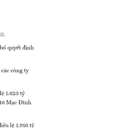
SE.
bố quyết định
các công ty
ệ 1.623 tỷ
i 16 Mạc Đĩnh
ều lệ 1.916 tỷ