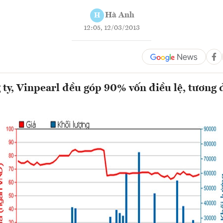
Hà Anh
H
12:05, 12/03/2013
g ty, Vinpearl đều góp 90% vốn điều lệ, tương