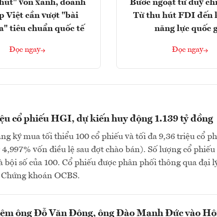
hút" vốn xanh, doanh
Bước ngoặt tư duy chi
p Việt cần vượt "bài
Từ thu hút FDI đến 
a" tiêu chuẩn quốc tế
năng lực quốc 
Đọc ngay
Đọc ngay
iệu cổ phiếu HGI, dự kiến huy động 1.139 tỷ đồng
ng ký mua tối thiểu 100 cổ phiếu và tối đa 9,36 triệu cổ p
4,997% vốn điều lệ sau đợt chào bán). Số lượng cổ phiếu
à bội số của 100. Cổ phiếu được phân phối thông qua đại lý
P Chứng khoán OCBS.
ệm ông Đỗ Văn Đông, ông Đào Mạnh Đức vào Hộ