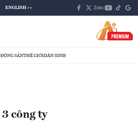
ENGLISH ++
 ĐỘNG SẢN
THẾ GIỚI
DÂN SINH
3 công ty