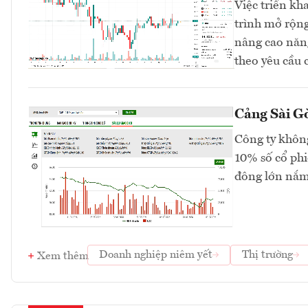
Việc triển kh
trình mở rộng
nâng cao năng
theo yêu cầu 
Cảng Sài Gò
Công ty không
10% số cổ phi
đông lớn nắm
Doanh nghiệp niêm yết
Thị trường
Xem thêm