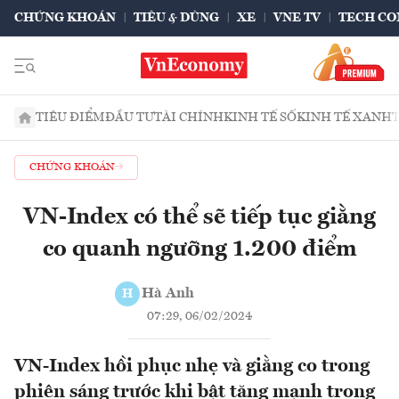
CHỨNG KHOÁN
TIÊU & DÙNG
XE
VNE TV
TECH CO
TIÊU ĐIỂM
ĐẦU TƯ
TÀI CHÍNH
KINH TẾ SỐ
KINH TẾ XANH
CHỨNG KHOÁN
VN-Index có thể sẽ tiếp tục giằng
co quanh ngưỡng 1.200 điểm
Hà Anh
H
07:29, 06/02/2024
VN-Index hồi phục nhẹ và giằng co trong
phiên sáng trước khi bật tăng mạnh trong