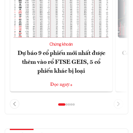
Chứng khoán
Dự báo 9 cổ phiếu mới nhất được
Có t
thêm vào rổ FTSE GEIS, 5 cổ
phiếu khác bị loại
Đọc ngay