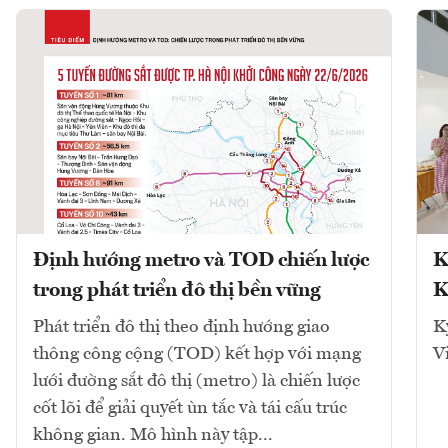
Định hướng metro và TOD chiến lược
K
trong phát triển đô thị bền vững
K
Phát triển đô thị theo định hướng giao
K
thông công cộng (TOD) kết hợp với mạng
V
lưới đường sắt đô thị (metro) là chiến lược
cốt lõi để giải quyết ùn tắc và tái cấu trúc
không gian. Mô hình này tập...