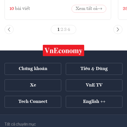
10
bài viết
Xem tất cả
2
1
2
3
4
Chứng khoán
Tiêu & Dùng
Xe
VnE TV
Tech Connect
English ++
Tất cả chuyên mục