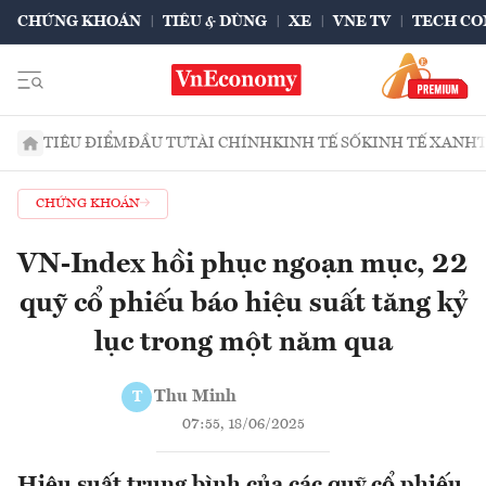
CHỨNG KHOÁN
TIÊU & DÙNG
XE
VNE TV
TECH CO
TIÊU ĐIỂM
ĐẦU TƯ
TÀI CHÍNH
KINH TẾ SỐ
KINH TẾ XANH
CHỨNG KHOÁN
VN-Index hồi phục ngoạn mục, 22
quỹ cổ phiếu báo hiệu suất tăng kỷ
lục trong một năm qua
Thu Minh
T
07:55, 18/06/2025
Hiệu suất trung bình của các quỹ cổ phiếu