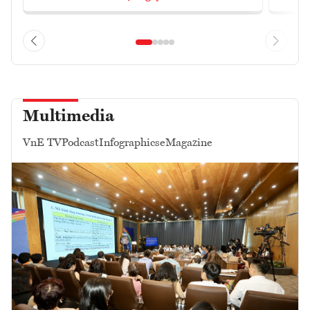
Multimedia
VnE TV
Podcast
Infographics
eMagazine