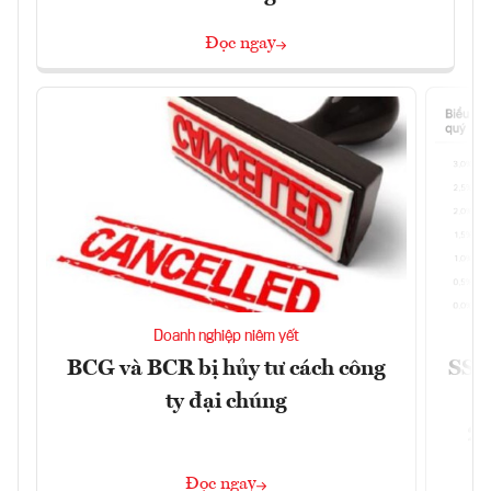
Đọc ngay
Doanh nghiệp niêm yết
BCG và BCR bị hủy tư cách công
SSI 
ty đại chúng
2/
Đọc ngay