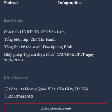
Podcast
Infographics
Giải trí
Y tế
Nhà
Ban Biên tập
Ẩm thực
Chủ tịch HĐBT: TS. Chử Văn Lâm
Tổng biên tập: Chử Thị Hạnh
Tổng thư ký tòa soạn: Đào Quang Bính
Giấy phép Tạp chí điện tử số: 272/GP-BTTTT ngày
26/6/2020
Liên hệ tòa soạn
Số 96-98 Hoàng Quốc Việt, Cầu Giấy, Hà Nội
02437552050
Liên hệ quảng cáo