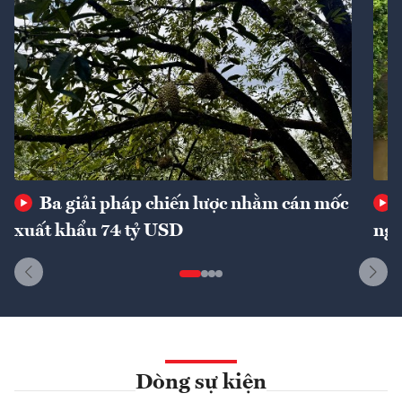
Ba giải pháp chiến lược nhằm cán mốc
xuất khẩu 74 tỷ USD
ngu
Dòng sự kiện