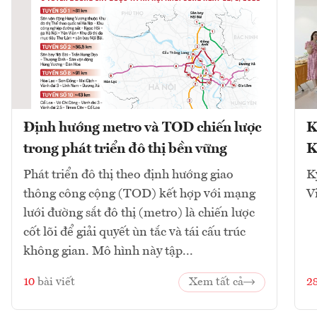
Định hướng metro và TOD chiến lược
K
trong phát triển đô thị bền vững
K
Phát triển đô thị theo định hướng giao
K
thông công cộng (TOD) kết hợp với mạng
V
lưới đường sắt đô thị (metro) là chiến lược
cốt lõi để giải quyết ùn tắc và tái cấu trúc
không gian. Mô hình này tập...
10
bài viết
Xem tất cả
2