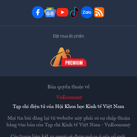
Đặt mua ấn phẩm
Bản quyền thuộc về
VnEconomy
Tạp chí điện tử của Hội Khoa học Kinh tế Việt Nam
Mọi tin bài đăng lại từ website này phải có sự chấp thuận
bằng văn bản của
Tạp chí Kinh tế Việt Nam - VnEconomy
Các trang liên kết ra ngoài sẽ được mở ra ở cửa sổ mới.