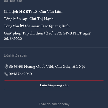
Ban Biên tập
Ẩm thực
Chủ tịch HĐBT: TS. Chử Văn Lâm
Tổng biên tập: Chử Thị Hạnh
Tổng thư ký tòa soạn: Đào Quang Bính
Giấy phép Tạp chí điện tử số: 272/GP-BTTTT ngày
26/6/2020
Liên hệ tòa soạn
Số 96-98 Hoàng Quốc Việt, Cầu Giấy, Hà Nội
02437552050
Liên hệ quảng cáo
Theo dõi VnEconomy