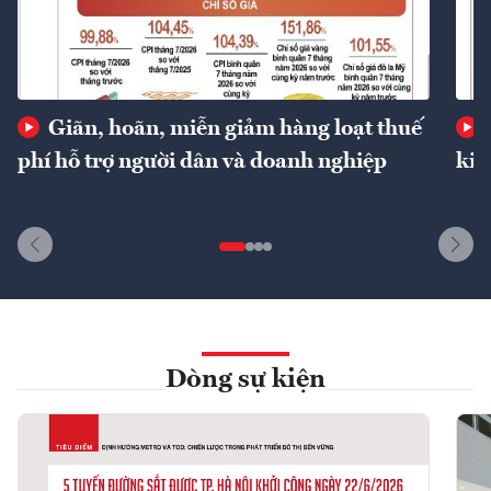
Giãn, hoãn, miễn giảm hàng loạt thuế
phí hỗ trợ người dân và doanh nghiệp
kin
Dòng sự kiện