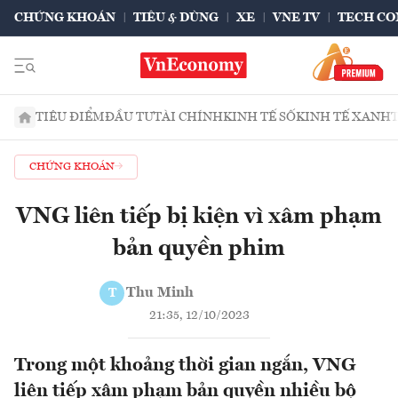
CHỨNG KHOÁN
TIÊU & DÙNG
XE
VNE TV
TECH CO
TIÊU ĐIỂM
ĐẦU TƯ
TÀI CHÍNH
KINH TẾ SỐ
KINH TẾ XANH
CHỨNG KHOÁN
VNG liên tiếp bị kiện vì xâm phạm
bản quyền phim
Thu Minh
T
21:35, 12/10/2023
Trong một khoảng thời gian ngắn, VNG
liên tiếp xâm phạm bản quyền nhiều bộ