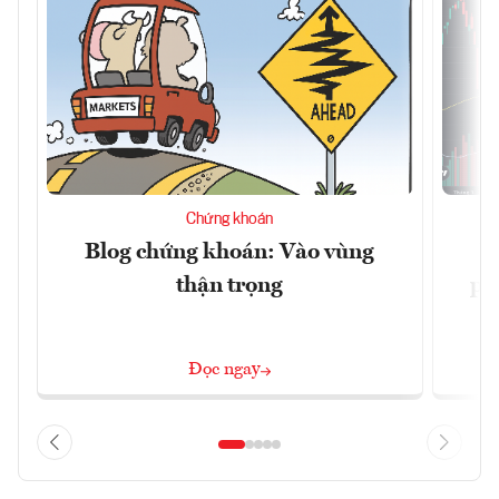
Chứng khoán
Blog chứng khoán: Vào vùng
V
thận trọng
ph
Đọc ngay