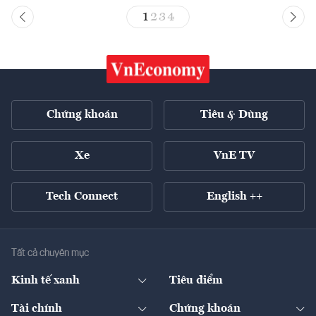
1
2
3
4
Chứng khoán
Tiêu & Dùng
Xe
VnE TV
Tech Connect
English ++
Tất cả chuyên mục
Kinh tế xanh
Tiêu điểm
Chuyển động xanh
Tài chính
Chứng khoán