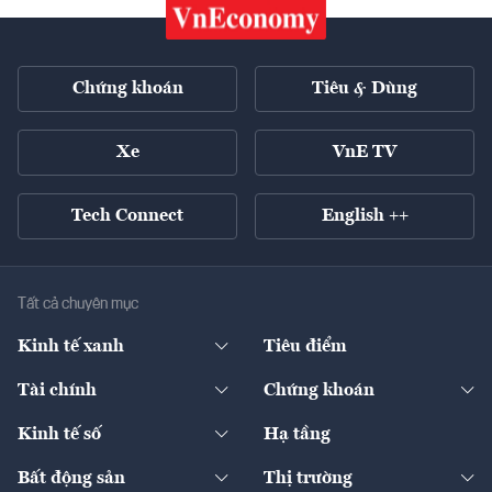
Chứng khoán
Tiêu & Dùng
Xe
VnE TV
Tech Connect
English ++
Tất cả chuyên mục
Kinh tế xanh
Tiêu điểm
Chuyển động xanh
Tài chính
Chứng khoán
Pháp lý
Ngân hàng
Doanh nghiệp niêm yết
Kinh tế số
Hạ tầng
Thương hiệu xanh
Thị trường vốn
Thị trường
Sản phẩm - Thị trường
Bất động sản
Thị trường
Diễn đàn