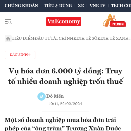
CHỨNG KHOÁN
TIÊU & DÙNG
XE
VNE TV
TECH CO
TIÊU ĐIỂM
ĐẦU TƯ
TÀI CHÍNH
KINH TẾ SỐ
KINH TẾ XANH
DÂN SINH
Vụ hóa đơn 6.000 tỷ đồng: Truy
tố nhiều doanh nghiệp trốn thuế
Đỗ Mến
Đ
10:11, 22/02/2024
Một số doanh nghiệp mua hóa đơn trái
phép của “ông trùm” Trương Xuân Đước