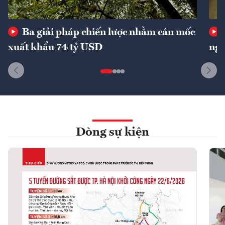
Ba giải pháp chiến lược nhằm cán mốc
xuất khẩu 74 tỷ USD
ngu
Dòng sự kiện