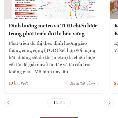
Định hướng metro và TOD chiến lược
K
trong phát triển đô thị bền vững
K
Phát triển đô thị theo định hướng giao
K
thông công cộng (TOD) kết hợp với mạng
V
lưới đường sắt đô thị (metro) là chiến lược
cốt lõi để giải quyết ùn tắc và tái cấu trúc
không gian. Mô hình này tập...
10
bài viết
Xem tất cả
2
1
2
3
4