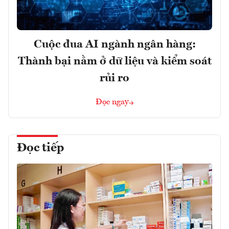
Cuộc đua AI ngành ngân hàng:
Thành bại nằm ở dữ liệu và kiểm soát
rủi ro
Đọc ngay
Đọc tiếp