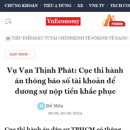
CHỨNG KHOÁN
TIÊU & DÙNG
XE
VNE TV
TECH CO
TIÊU ĐIỂM
ĐẦU TƯ
TÀI CHÍNH
KINH TẾ SỐ
KINH TẾ XANH
DÂN SINH
Vụ Vạn Thịnh Phát: Cục thi hành
án thông báo số tài khoản để
đương sự nộp tiền khắc phục
Đỗ Mến
Đ
09:00, 08/08/2024
Cục thi hành án dân sự TPHCM có thông