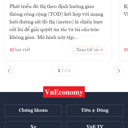
Phát triển đô thị theo định hướng giao
K
thông công cộng (TOD) kết hợp với mạng
V
lưới đường sắt đô thị (metro) là chiến lược
cốt lõi để giải quyết ùn tắc và tái cấu trúc
không gian. Mô hình này tập...
10
bài viết
Xem tất cả
2
1
2
3
4
Chứng khoán
Tiêu & Dùng
Xe
VnE TV