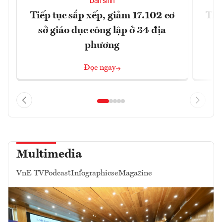
Dân sinh
Tiếp tục sắp xếp, giảm 17.102 cơ
Thị
sở giáo dục công lập ở 34 địa
phương
Đọc ngay
Multimedia
VnE TV
Podcast
Infographics
eMagazine