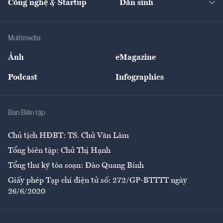
Công nghệ & Startup
Dân sinh
Tư vấn
Nông sản
Doanh nhân
Tư vấn Tiêu & Dùng
Infographics
Hạ tầng
Sức khỏe
Khung pháp lý
Doanh nghiệp
Địa phương
Thị trường
Bảo hiểm
Multimedia
Sự kiện
Nhân lực
Ảnh
eMagazine
Đẹp +
An sinh
Podcast
Infographics
Giải trí
Y tế
Nhà
Ban Biên tập
Ẩm thực
Chủ tịch HĐBT: TS. Chử Văn Lâm
Tổng biên tập: Chử Thị Hạnh
Tổng thư ký tòa soạn: Đào Quang Bính
Giấy phép Tạp chí điện tử số: 272/GP-BTTTT ngày
26/6/2020