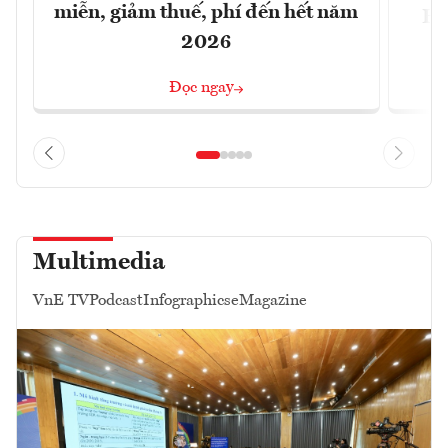
miễn, giảm thuế, phí đến hết năm
Hộ
2026
Đọc ngay
Multimedia
VnE TV
Podcast
Infographics
eMagazine