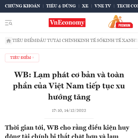
CHỨNG KHOÁN
TIÊU & DÙNG
XE
VNE TV
TECH CO
TIÊU ĐIỂM
ĐẦU TƯ
TÀI CHÍNH
KINH TẾ SỐ
KINH TẾ XANH
TIÊU ĐIỂM
WB: Lạm phát cơ bản và toàn
phần của Việt Nam tiếp tục xu
hướng tăng
17:10, 14/12/2022
Thời gian tới, WB cho rằng điều kiện huy
động tài chính bị thắt chặt hơn và lạm