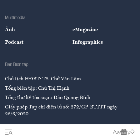
Tư vấn Tiêu & Dùng
Infographics
Hạ tầng
Sức khỏe
Khung pháp lý
Doanh nghiệp
Địa phương
Thị trường
Bảo hiểm
Multimedia
Sự kiện
Nhân lực
Ảnh
eMagazine
Đẹp +
An sinh
Podcast
Infographics
Giải trí
Y tế
Nhà
Ban Biên tập
Ẩm thực
Chủ tịch HĐBT: TS. Chử Văn Lâm
Tổng biên tập: Chử Thị Hạnh
Tổng thư ký tòa soạn: Đào Quang Bính
Giấy phép Tạp chí điện tử số: 272/GP-BTTTT ngày
26/6/2020
Liên hệ tòa soạn