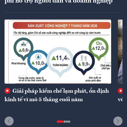
phí hỗ trợ người dân và doanh nghiệp
Giải pháp kiềm chế lạm phát, ổn định
kinh tế vĩ mô 5 tháng cuối năm
về 