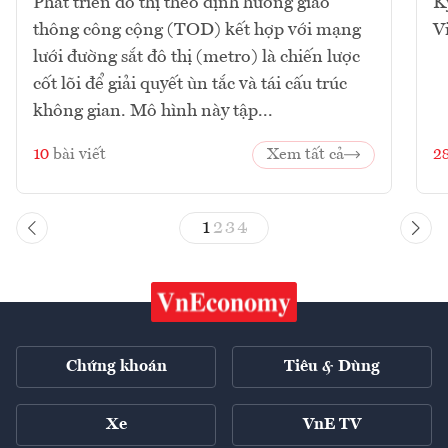
Phát triển đô thị theo định hướng giao
K
thông công cộng (TOD) kết hợp với mạng
V
lưới đường sắt đô thị (metro) là chiến lược
cốt lõi để giải quyết ùn tắc và tái cấu trúc
không gian. Mô hình này tập...
10
bài viết
Xem tất cả
2
1
2
3
4
Chứng khoán
Tiêu & Dùng
Xe
VnE TV