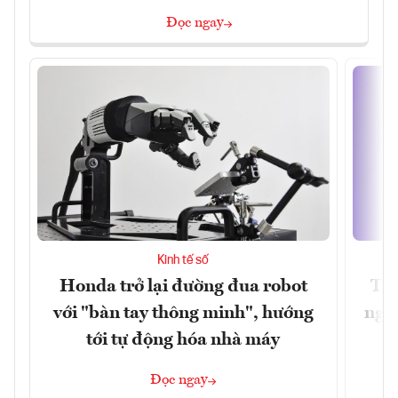
Đọc ngay
Kinh tế số
Honda trở lại đường đua robot
Thủ
với "bàn tay thông minh", hướng
nghẽ
tới tự động hóa nhà máy
Đọc ngay