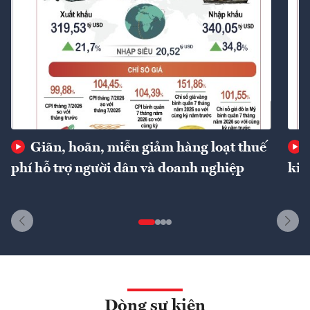
Giãn, hoãn, miễn giảm hàng loạt thuế
phí hỗ trợ người dân và doanh nghiệp
kin
Dòng sự kiện