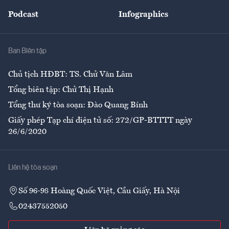
Đẹp +
An sinh
Podcast
Infographics
Giải trí
Y tế
Nhà
Ban Biên tập
Ẩm thực
Chủ tịch HĐBT: TS. Chử Văn Lâm
Tổng biên tập: Chử Thị Hạnh
Tổng thư ký tòa soạn: Đào Quang Bính
Giấy phép Tạp chí điện tử số: 272/GP-BTTTT ngày
26/6/2020
Liên hệ tòa soạn
Số 96-98 Hoàng Quốc Việt, Cầu Giấy, Hà Nội
02437552050