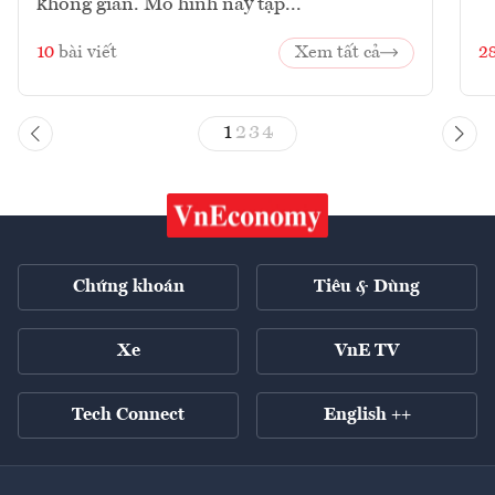
không gian. Mô hình này tập...
10
bài viết
Xem tất cả
2
1
2
3
4
Chứng khoán
Tiêu & Dùng
Xe
VnE TV
Tech Connect
English ++