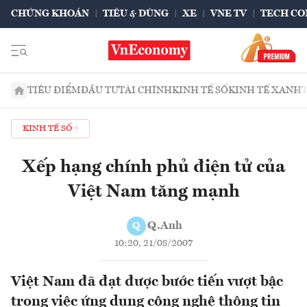
CHỨNG KHOÁN
TIÊU & DÙNG
XE
VNE TV
TECH CO
TIÊU ĐIỂM
ĐẦU TƯ
TÀI CHÍNH
KINH TẾ SỐ
KINH TẾ XANH
KINH TẾ SỐ
Xếp hạng chính phủ điện tử của
Việt Nam tăng mạnh
Q.Anh
Q
10:20, 21/08/2007
Việt Nam đã đạt được bước tiến vượt bậc
trong việc ứng dụng công nghệ thông tin