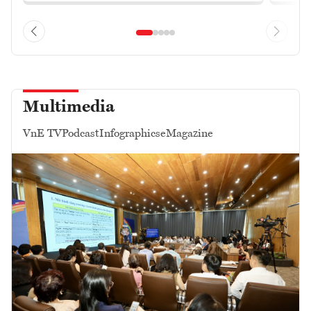
Multimedia
VnE TV
Podcast
Infographics
eMagazine