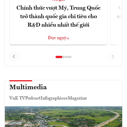
Chính thức vượt Mỹ, Trung Quốc
Chứ
trở thành quốc gia chi tiêu cho
nhờ
R&D nhiều nhất thế giới
Đọc ngay
Multimedia
VnE TV
Podcast
Infographics
eMagazine