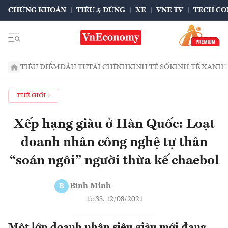
CHỨNG KHOÁN
TIÊU & DÙNG
XE
VNE TV
TECH CO
TIÊU ĐIỂM
ĐẦU TƯ
TÀI CHÍNH
KINH TẾ SỐ
KINH TẾ XANH
THẾ GIỚI
Xếp hạng giàu ở Hàn Quốc: Loạt
doanh nhân công nghệ tự thân
“soán ngôi” người thừa kế chaebol
Bình Minh
B
15:38, 12/08/2021
Một lớp doanh nhân siêu giàu mới đang