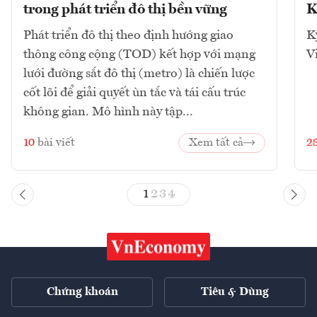
trong phát triển đô thị bền vững
K
Phát triển đô thị theo định hướng giao
K
thông công cộng (TOD) kết hợp với mạng
V
lưới đường sắt đô thị (metro) là chiến lược
cốt lõi để giải quyết ùn tắc và tái cấu trúc
không gian. Mô hình này tập...
10
bài viết
Xem tất cả
2
1
2
3
4
Chứng khoán
Tiêu & Dùng