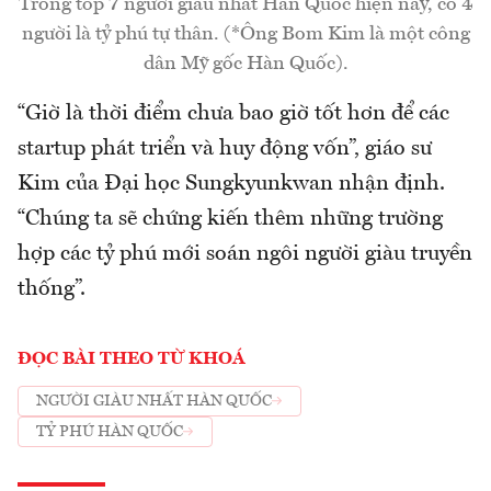
Trong top 7 người giàu nhất Hàn Quốc hiện nay, có 4
người là tỷ phú tự thân. (*Ông Bom Kim là một công
dân Mỹ gốc Hàn Quốc).
“Giờ là thời điểm chưa bao giờ tốt hơn để các
startup phát triển và huy động vốn”, giáo sư
Kim của Đại học Sungkyunkwan nhận định.
“Chúng ta sẽ chứng kiến thêm những trường
hợp các tỷ phú mới soán ngôi người giàu truyền
thống”.
ĐỌC BÀI THEO TỪ KHOÁ
NGƯỜI GIÀU NHẤT HÀN QUỐC
TỶ PHÚ HÀN QUỐC