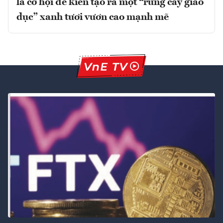
là cơ hội để kiến tạo ra một “rừng cây giáo
dục” xanh tươi vươn cao mạnh mẽ