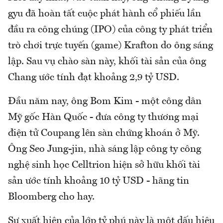
gyu đã hoàn tất cuộc phát hành cổ phiếu lần
đầu ra công chúng (IPO) của công ty phát triển
trò chơi trực tuyến (game) Krafton do ông sáng
lập. Sau vụ chào sàn này, khối tài sản của ông
Chang ước tính đạt khoảng 2,9 tỷ USD.
Đầu năm nay, ông Bom Kim - một công dân
Mỹ gốc Hàn Quốc - đưa công ty thương mại
điện tử Coupang lên sàn chứng khoán ở Mỹ.
Ông Seo Jung-jin, nhà sáng lập công ty công
nghệ sinh học Celltrion hiện sở hữu khối tài
sản ước tính khoảng 10 tỷ USD - hãng tin
Bloomberg cho hay.
Sự xuất hiện của lớp tỷ phú này là một dấu hiệu