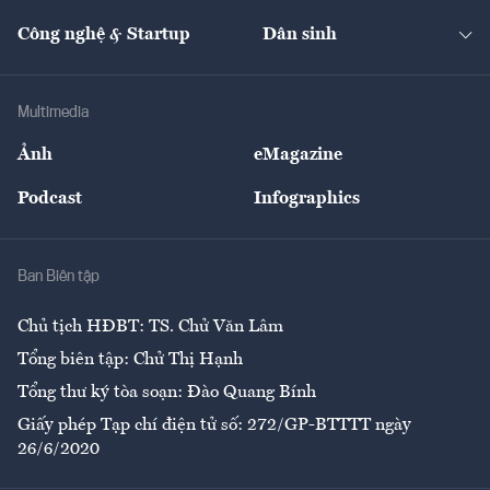
Cafe BĐS
Thị trường
Kinh doanh
Kết nối
Tạp chí kinh tế Việt Nam
eMagazine
Nhà đầu tư
Du lịch
Công nghệ & Startup
Dân sinh
Tư vấn
Nông sản
Doanh nhân
Tư vấn Tiêu & Dùng
Infographics
Hạ tầng
Sức khỏe
Khung pháp lý
Doanh nghiệp
Địa phương
Thị trường
Bảo hiểm
Multimedia
Sự kiện
Nhân lực
Ảnh
eMagazine
Đẹp +
An sinh
Podcast
Infographics
Giải trí
Y tế
Nhà
Ban Biên tập
Ẩm thực
Chủ tịch HĐBT: TS. Chử Văn Lâm
Tổng biên tập: Chử Thị Hạnh
Tổng thư ký tòa soạn: Đào Quang Bính
Giấy phép Tạp chí điện tử số: 272/GP-BTTTT ngày
26/6/2020