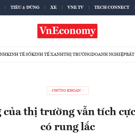
TIÊU & DÙNG
XE
VNE TV
TECH CONNECT
ÍNH
KINH TẾ SỐ
KINH TẾ XANH
THỊ TRƯỜNG
DOANH NGHIỆP
BẤT
CHỨNG KHOÁN
của thị trường vẫn tích cực
có rung lắc