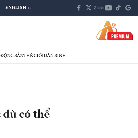
ENGLISH ++
 ĐỘNG SẢN
THẾ GIỚI
DÂN SINH
 dù có thể