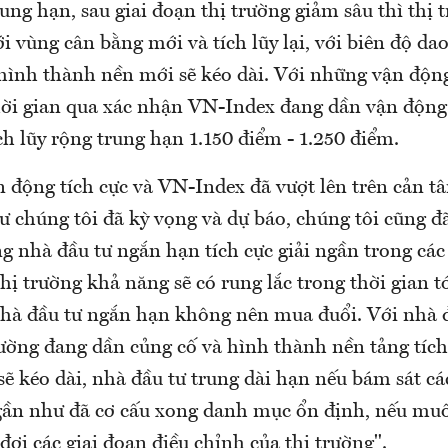
ung hạn, sau giai đoạn thị trường giảm sâu thì thị 
ới vùng cân bằng mới và tích lũy lại, với biên độ d
 hình thành nền mới sẽ kéo dài. Với những vận độn
hời gian qua xác nhận VN-Index đang dần vận động
h lũy rộng trung hạn 1.150 điểm - 1.250 điểm.
n động tích cực và VN-Index đã vượt lên trên cản t
ư chúng tôi đã kỳ vọng và dự báo, chúng tôi cũng đ
g nhà đầu tư ngắn hạn tích cực giải ngần trong các
thị trường khả năng sẽ có rung lắc trong thời gian t
hà đầu tư ngắn hạn không nên mua đuổi. Với nhà đ
trường đang dần củng cố và hình thành nền tảng tíc
sẽ kéo dài, nhà đầu tư trung dài hạn nếu bám sát cá
 gần như đã cơ cấu xong danh mục ổn định, nếu mu
ợi các giai đoạn điều chỉnh của thị trường".