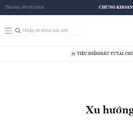
Thứ Sáu, 07/08/2026
CHỨNG KHOÁN
TIÊU ĐIỂM
ĐẦU TƯ
TÀI CH
Xu hướng 