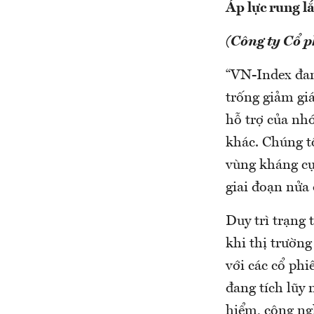
Áp lực rung lắ
(Công ty Cổ 
“VN-Index đan
trống giảm giá
hỗ trợ của nh
khác. Chúng tô
vùng kháng cự
giai đoạn nửa
Duy trì trạng 
khi thị trường
với các cổ ph
đang tích lũy
hiểm, công ngh