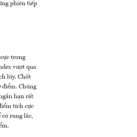
ững phiên tiếp
 cực trong
ndex vượt qua
ch lũy. Chốt
0 điểm. Chúng
 ngắn hạn rất
điểm tích cực
 có rung lắc,
iểm.