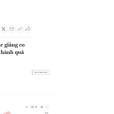
c giằng co
 thành quả