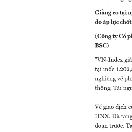
Giằng co tại 
do áp lực chốt 
(Công ty Cổ p
BSC)
"VN-Index giằ
tại mốc 1.202,
nghiêng về ph
thông, Tài ngu
Về giao dịch 
HNX. Đà tăng 
đoạn trước. T