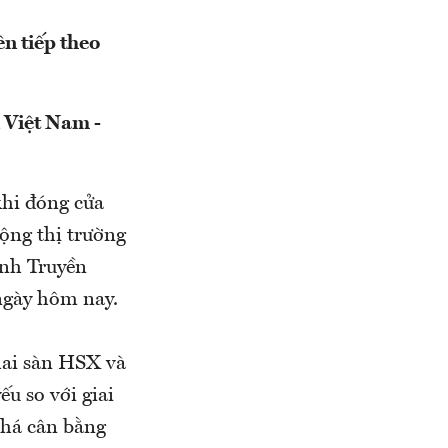
n tiếp theo
 Việt Nam -
khi đóng cửa
rộng thị trường
ành Truyền
 ngày hôm nay.
hai sàn HSX và
u so với giai
khá cân bằng