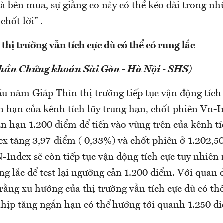
à bên mua, sự giằng co này có thể kéo dài trong nh
chốt lời” .
hị trường vẫn tích cực dù có thể có rung lắc
phần Chứng khoán Sài Gòn - Hà Nội - SHS)
u năm Giáp Thìn thị trường tiếp tục vận động tích
n hạn của kênh tích lũy trung hạn, chốt phiên Vn-I
n hạn 1.200 điểm để tiến vào vùng trên của kênh tí
x tăng 3,97 điểm ( 0,33%) và chốt phiên ở 1.202,5
-Index sẽ còn tiếp tục vận động tích cực tuy nhiên
ung lắc để test lại ngưỡng cản 1.200 điểm. Với quan 
rằng xu hướng của thị trường vẫn tích cực dù có thể
nhịp tăng ngắn hạn có thể hướng tới quanh 1.250 đ