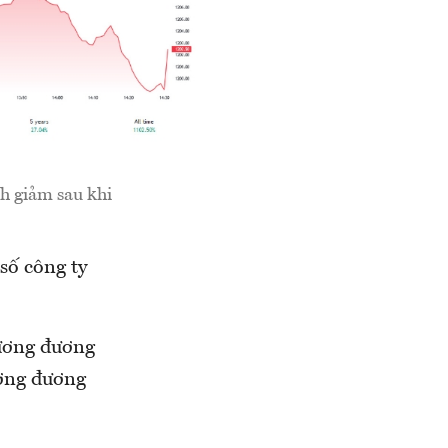
h giảm sau khi
số công ty
tương đương
ương đương