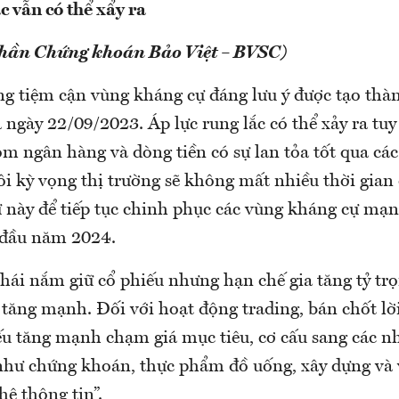
c vẫn có thể xẩy ra
phần Chứng khoán Bảo Việt – BVSC)
g tiệm cận vùng kháng cự đáng lưu ý được tạo thà
 ngày 22/09/2023. Áp lực rung lắc có thể xảy ra tuy
óm ngân hàng và dòng tiền có sự lan tỏa tốt qua c
i kỳ vọng thị trường sẽ không mất nhiều thời gian
 này để tiếp tục chinh phục các vùng kháng cự mạ
 đầu năm 2024.
thái nắm giữ cổ phiếu nhưng hạn chế gia tăng tỷ tr
 tăng mạnh. Đối với hoạt động trading, bán chốt lờ
iếu tăng mạnh chạm giá mục tiêu, cơ cấu sang các 
 như chứng khoán, thực phẩm đồ uống, xây dựng và v
ệ thông tin”.