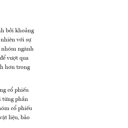
nh bởi khoảng
 nhiên với sự
ác nhóm ngành
 để vượt qua
nh hơn trong
ọng cổ phiếu
i từng phần
nhóm cổ phiếu
ật liệu, bảo