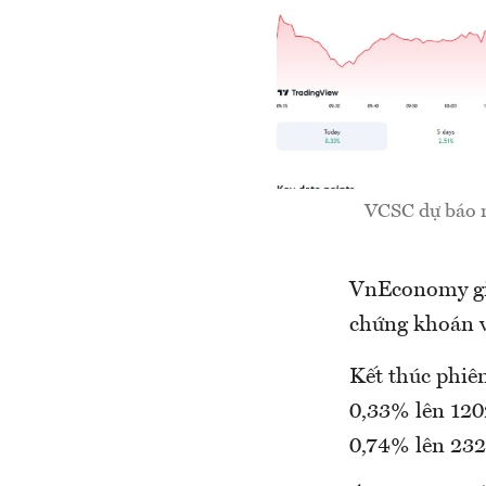
VCSC dự báo n
VnEconomy giớ
chứng khoán v
Kết thúc phi
0,33% lên 120
0,74% lên 232