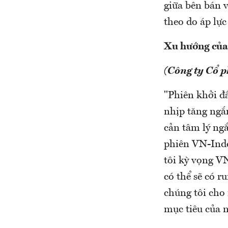
giữa bên bán v
theo do áp lực 
Xu hướng của t
(Công ty Cổ 
"Phiên khởi đầ
nhịp tăng ngắ
cản tâm lý ngắ
phiên VN-Inde
tôi kỳ vọng VN
có thể sẽ có r
chúng tôi cho 
mục tiêu của 