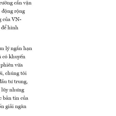
trường cần vận
ao động rộng
g của VN-
 để hình
âm lý ngắn hạn
ã có khuyến
 phiên vừa
ới, chúng tôi
ầu tư trung,
h lũy nhưng
c bản tin của
ốn giải ngân