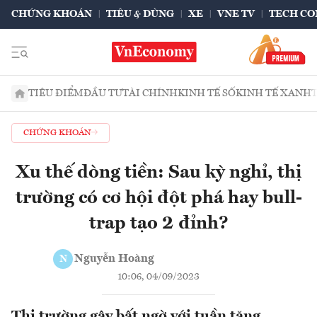
CHỨNG KHOÁN
TIÊU & DÙNG
XE
VNE TV
TECH CO
TIÊU ĐIỂM
ĐẦU TƯ
TÀI CHÍNH
KINH TẾ SỐ
KINH TẾ XANH
CHỨNG KHOÁN
Xu thế dòng tiền: Sau kỳ nghỉ, thị
trường có cơ hội đột phá hay bull-
trap tạo 2 đỉnh?
Nguyễn Hoàng
N
10:06, 04/09/2023
Thị trường gây bất ngờ với tuần tăng