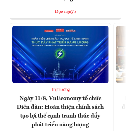
Đọc ngay
Thị trường
Ngày 11/8, VnEconomy tổ chức
Đổ
Diễn đàn: Hoàn thiện chính sách
đột
tạo lợi thế cạnh tranh thúc đẩy
phát triển năng lượng