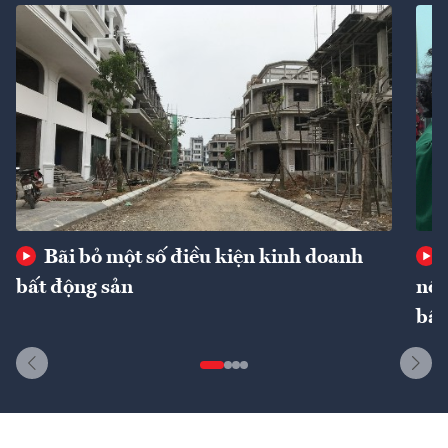
Bãi bỏ một số điều kiện kinh doanh
bất động sản
nôn
bất