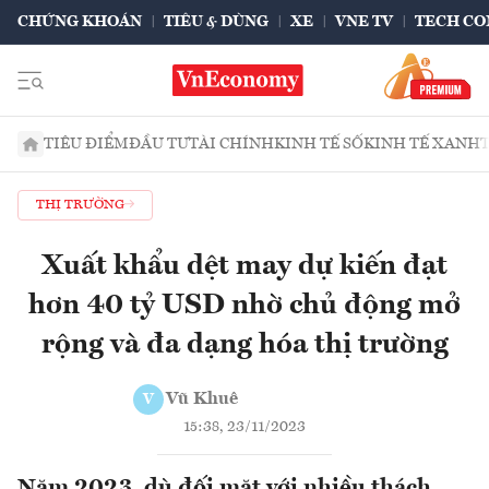
CHỨNG KHOÁN
TIÊU & DÙNG
XE
VNE TV
TECH CO
TIÊU ĐIỂM
ĐẦU TƯ
TÀI CHÍNH
KINH TẾ SỐ
KINH TẾ XANH
THỊ TRƯỜNG
Xuất khẩu dệt may dự kiến đạt
hơn 40 tỷ USD nhờ chủ động mở
rộng và đa dạng hóa thị trường
Vũ Khuê
V
15:38, 23/11/2023
Năm 2023, dù đối mặt với nhiều thách