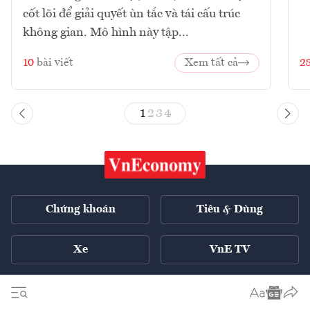
cốt lõi để giải quyết ùn tắc và tái cấu trúc
không gian. Mô hình này tập...
10
bài viết
Xem tất cả
2
1
2
3
4
Chứng khoán
Tiêu & Dùng
Xe
VnE TV
Tech Connect
English ++