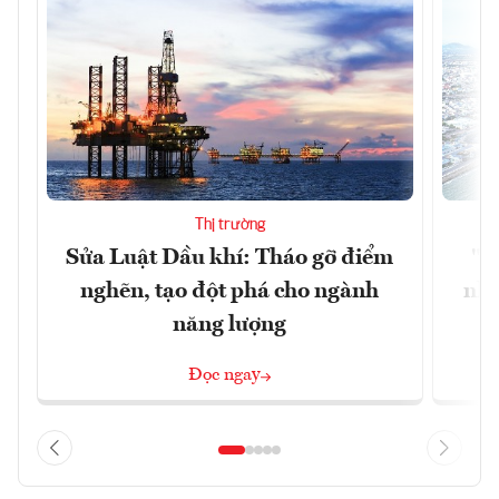
Thị trường
Sửa Luật Dầu khí: Tháo gỡ điểm
"H
nghẽn, tạo đột phá cho ngành
nhì
năng lượng
Đọc ngay