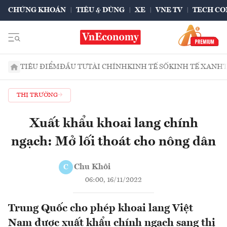
CHỨNG KHOÁN
TIÊU & DÙNG
XE
VNE TV
TECH CO
TIÊU ĐIỂM
ĐẦU TƯ
TÀI CHÍNH
KINH TẾ SỐ
KINH TẾ XANH
THỊ TRƯỜNG
Xuất khẩu khoai lang chính
ngạch: Mở lối thoát cho nông dân
Chu Khôi
C
06:00, 16/11/2022
Trung Quốc cho phép khoai lang Việt
Nam được xuất khẩu chính ngạch sang thị