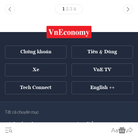
1
2
3
4
Chứng khoán
Tiêu & Dùng
Xe
VnE TV
Tech Connect
English ++
Tất cả chuyên mục
Kinh tế xanh
Tiêu điểm
Chuyển động xanh
Tài chính
Chứng khoán