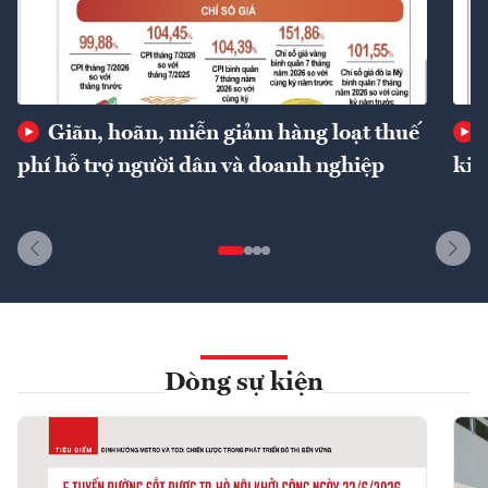
Giãn, hoãn, miễn giảm hàng loạt thuế
phí hỗ trợ người dân và doanh nghiệp
kin
Dòng sự kiện