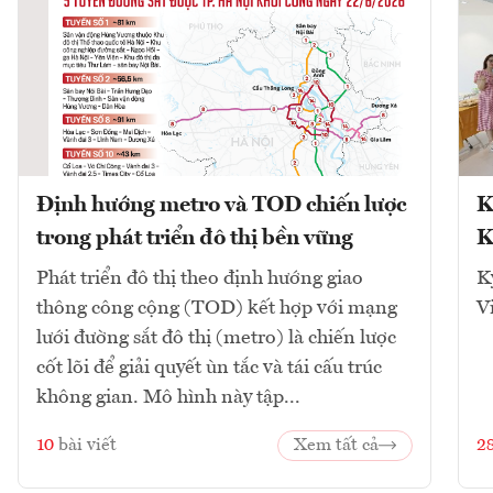
Định hướng metro và TOD chiến lược
K
trong phát triển đô thị bền vững
K
Phát triển đô thị theo định hướng giao
K
thông công cộng (TOD) kết hợp với mạng
V
lưới đường sắt đô thị (metro) là chiến lược
cốt lõi để giải quyết ùn tắc và tái cấu trúc
không gian. Mô hình này tập...
10
bài viết
Xem tất cả
2