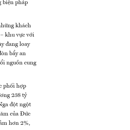
g biện pháp
 những khách
– khu vực với
ày đang loay
đòn bẩy an
đổi nguồn cung
c phối hợp
ương 238 tỷ
Nga đột ngột
 năm của Đức
giảm hơn 2%,