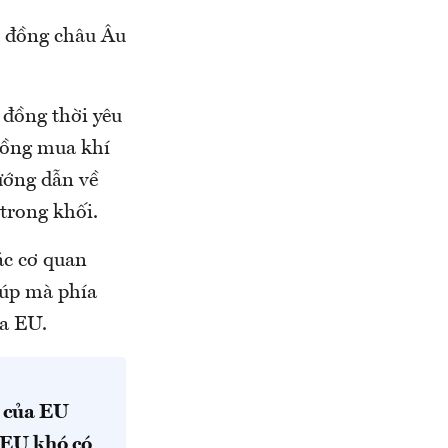
i đồng châu Âu
 đồng thời yêu
đồng mua khí
ướng dẫn về
trong khối.
ác cơ quan
Rúp mà phía
ủa EU.
n của EU
, EU khó có