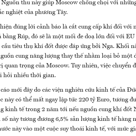
 Nguồn thu này giúp Moscow chống chọi với nhữn
ắc nghiệt của phương Tây.
hiện đúng lời cảnh báo là cắt cung cấp khí đối với
 bằng Rúp, đó sẽ là một mối đe doạ lớn đối với EU 
cầu tiêu thụ khí đốt được đáp ứng bởi Nga. Khối n
nguồn cung năng lượng thay thế nhằm loại bỏ một 
trị quan trọng của Moscow. Tuy nhiên, việc chuyển 
 hỏi nhiều thời gian.
cáo mới đây do các viện nghiên cứu kinh tế của Đứ
c này có thể mất ngay lập tức 220 tỷ Euro, tương đ
g kinh tế trong 2 năm tới nếu nguồn cung khí đốt 
on số này tương đương 6,5% sản lượng kinh tế hàng
 nước này vào một cuộc suy thoái kinh tế, với mức 