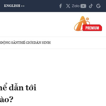
ENGLISH ++
 ĐỘNG SẢN
THẾ GIỚI
DÂN SINH
ể dẫn tới
nào?