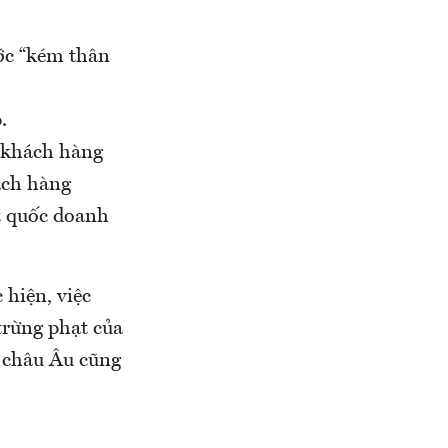
ớc “kém thân
.
a khách hàng
ách hàng
t quốc doanh
 hiện, việc
trừng phạt của
g châu Âu cũng