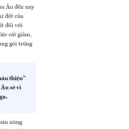
âu Âu đến nay
í đốt của
t đối với
iệc cắt giảm,
ong gói trừng
hân thiện”
Âu sẽ vi
ga.
 bán năng