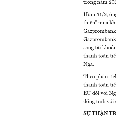
trong năm 20
Hôm 31/3, ông
thiện” mua kh
Gazprombank, 
Gazprombank s
sang tài khoả
thanh toán ti
Nga.
Theo phân tích
thanh toán ti
EU đối với Nga
đồng tình với 
SỰ THẬN T