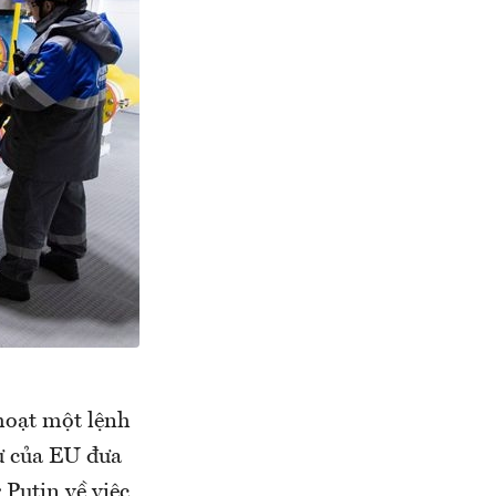
hoạt một lệnh
sư của EU đưa
 Putin về việc