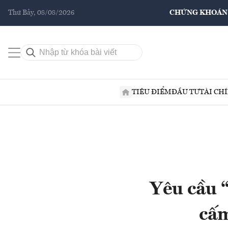
Thứ Bảy, 08/08/2026
CHỨNG KHOÁN
TIÊU ĐIỂM
ĐẦU TƯ
TÀI CH
Yêu cầu 
cấm