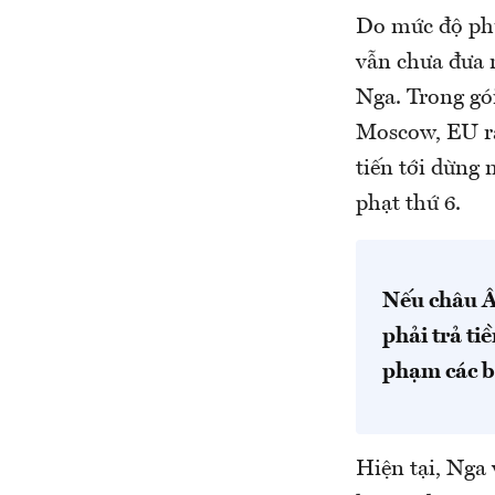
Do mức độ phụ
vẫn chưa đưa 
Nga. Trong gói
Moscow, EU ra
tiến tới dừng
phạt thứ 6.
Nếu châu Â
phải trả ti
phạm các b
Hiện tại, Nga