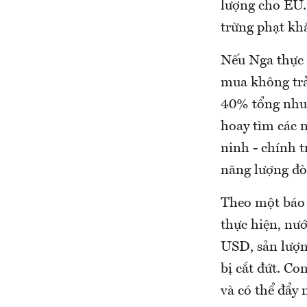
lượng cho EU.
trừng phạt kh
Nếu Nga thực 
mua không trả
40% tổng nhu 
hoay tìm các 
ninh - chính 
năng lượng đòi
Theo một báo 
thực hiện, nướ
USD, sản lượn
bị cắt đứt. C
và có thể đẩy