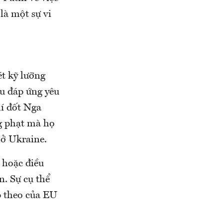
là một sự vi
t kỹ lưỡng
Âu đáp ứng yêu
hí đốt Nga
g phạt mà họ
 ở Ukraine.
 hoặc điều
. Sự cụ thể
p theo của EU