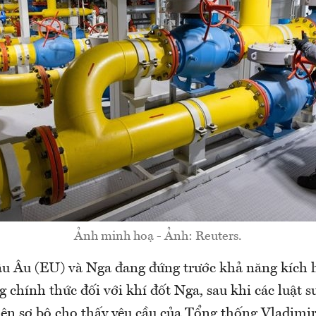
Ảnh minh hoạ - Ảnh: Reuters.
u Âu (EU) và Nga đang đứng trước khả năng kích 
chính thức đối với khí đốt Nga, sau khi các luật 
ện sơ bộ cho thấy yêu cầu của Tổng thống Vladimir