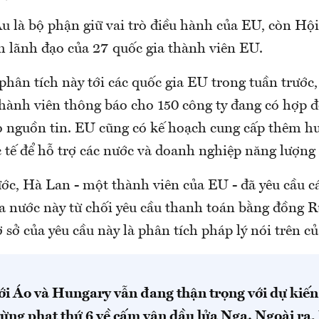
u là bộ phận giữ vai trò điều hành của EU, còn Hộ
m lãnh đạo của 27 quốc gia thành viên EU.
hân tích này tới các quốc gia EU trong tuần trước,
thành viên thông báo cho 150 công ty đang có hợp 
o nguồn tin. EU cũng có kế hoạch cung cấp thêm h
 tế để hỗ trợ các nước và doanh nghiệp năng lượng 
ước, Hà Lan - một thành viên của EU - đã yêu cầu c
a nước này từ chối yêu cầu thanh toán bằng đồng 
 sở của yêu cầu này là phân tích pháp lý nói trên c
ới Áo và Hungary vẫn đang thận trọng với dự kiế
rừng phạt thứ 6 về cấm vận dầu lửa Nga. Ngoài ra