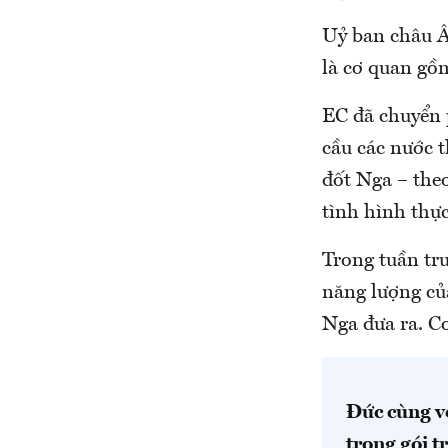
Uỷ ban châu Â
là cơ quan gồ
EC đã chuyển p
cầu các nước 
đốt Nga – the
tình hình thực
Trong tuần tr
năng lượng củ
Nga đưa ra. Cơ
Đức cùng v
trong gói t