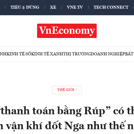
TIÊU & DÙNG
XE
VNE TV
TECH CONNECT
ÍNH
KINH TẾ SỐ
KINH TẾ XANH
THỊ TRƯỜNG
DOANH NGHIỆP
BẤT
THẾ GIỚI
“thanh toán bằng Rúp” có th
 vận khí đốt Nga như thế 