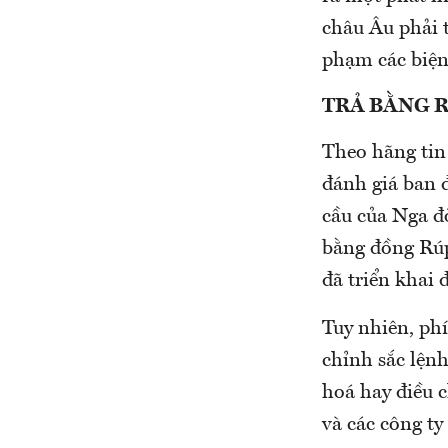
châu Âu phải 
phạm các biện
TRẢ BẰNG 
Theo hãng tin
đánh giá ban 
cầu của Nga đò
bằng đồng Rúp
đã triển khai
Tuy nhiên, ph
chỉnh sắc lện
hoá hay điều 
và các công t