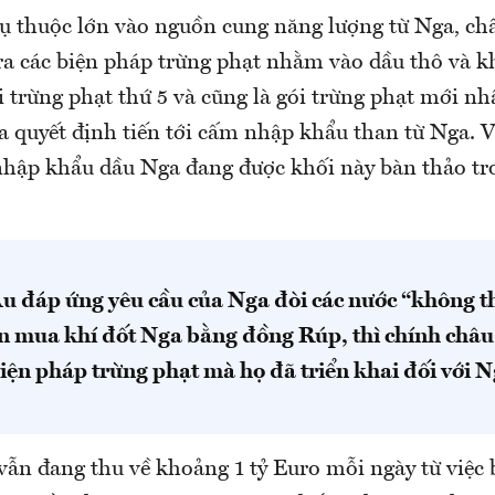
 thuộc lớn vào nguồn cung năng lượng từ Nga, ch
ra các biện pháp trừng phạt nhằm vào dầu thô và kh
 trừng phạt thứ 5 và cũng là gói trừng phạt mới nhấ
 quyết định tiến tới cấm nhập khẩu than từ Nga. V
 nhập khẩu dầu Nga đang được khối này bàn thảo tr
u đáp ứng yêu cầu của Nga đòi các nước “không t
ền mua khí đốt Nga bằng đồng Rúp, thì chính châu 
iện pháp trừng phạt mà họ đã triển khai đối với N
 vẫn đang thu về khoảng 1 tỷ Euro mỗi ngày từ việc