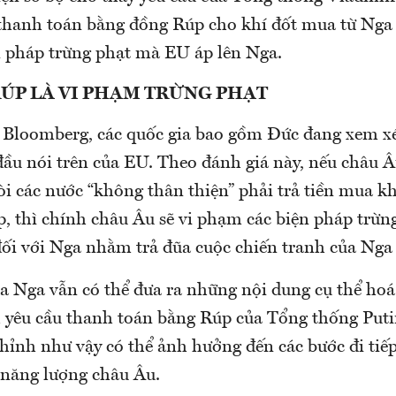
thanh toán bằng đồng Rúp cho khí đốt mua từ Nga 
 pháp trừng phạt mà EU áp lên Nga.
RÚP LÀ VI PHẠM TRỪNG PHẠT
 Bloomberg, các quốc gia bao gồm Đức đang xem xé
đầu nói trên của EU. Theo đánh giá này, nếu châu 
i các nước “không thân thiện” phải trả tiền mua k
, thì chính châu Âu sẽ vi phạm các biện pháp trừn
 đối với Nga nhằm trả đũa cuộc chiến tranh của Nga
ía Nga vẫn có thể đưa ra những nội dung cụ thể hoá
h yêu cầu thanh toán bằng Rúp của Tổng thống Putin
chỉnh như vậy có thể ảnh hưởng đến các bước đi tiế
y năng lượng châu Âu.