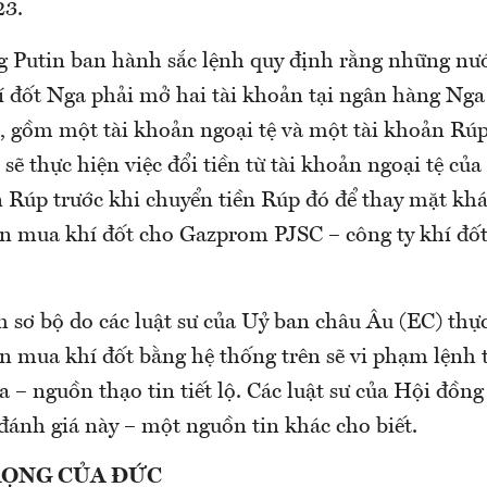
23.
 Putin ban hành sắc lệnh quy định rằng những nư
í đốt Nga phải mở hai tài khoản tại ngân hàng Nga
gồm một tài khoản ngoại tệ và một tài khoản Rúp
ẽ thực hiện việc đổi tiền từ tài khoản ngoại tệ củ
n Rúp trước khi chuyển tiền Rúp đó để thay mặt kh
ền mua khí đốt cho Gazprom PJSC – công ty khí đố
 sơ bộ do các luật sư của Uỷ ban châu Âu (EC) thực
ền mua khí đốt bằng hệ thống trên sẽ vi phạm lệnh 
 – nguồn thạo tin tiết lộ. Các luật sư của Hội đồn
đánh giá này – một nguồn tin khác cho biết.
RỌNG CỦA ĐỨC