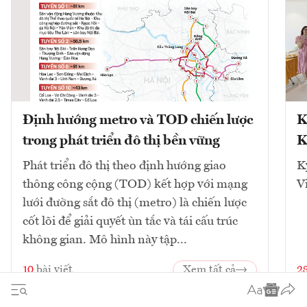
Định hướng metro và TOD chiến lược
K
trong phát triển đô thị bền vững
K
Phát triển đô thị theo định hướng giao
K
thông công cộng (TOD) kết hợp với mạng
V
lưới đường sắt đô thị (metro) là chiến lược
cốt lõi để giải quyết ùn tắc và tái cấu trúc
không gian. Mô hình này tập...
10
bài viết
Xem tất cả
2