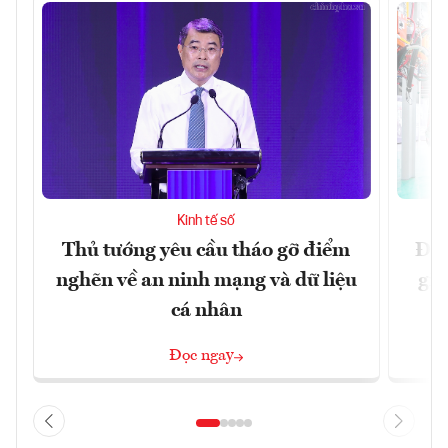
Kinh tế số
Thủ tướng yêu cầu tháo gỡ điểm
Đề 
nghẽn về an ninh mạng và dữ liệu
gia
cá nhân
Đọc ngay