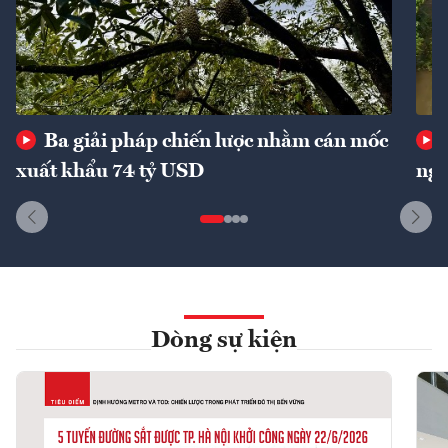
Ba giải pháp chiến lược nhằm cán mốc
xuất khẩu 74 tỷ USD
ngu
Dòng sự kiện