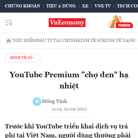
CHỨNG KHOÁN
TIÊU & DÙNG
XE
VNE TV
TECH CO
TIÊU ĐIỂM
ĐẦU TƯ
TÀI CHÍNH
KINH TẾ SỐ
KINH TẾ XANH
KINH TẾ SỐ
YouTube Premium "chợ đen" hạ
nhiệt
Hồng Vinh
H
11:24, 25/04/2023
Trước khi YouTube triển khai dịch vụ trả
phí tại Việt Nam, người dùng thường phải