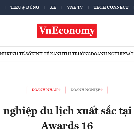
TIÊU & DÙNG
XE
VNE TV
TECH CONNECT
ÍNH
KINH TẾ SỐ
KINH TẾ XANH
THỊ TRƯỜNG
DOANH NGHIỆP
BẤT
DOANH NHÂN
DOANH NGHIỆP
nghiệp du lịch xuất sắc tạ
Awards 16