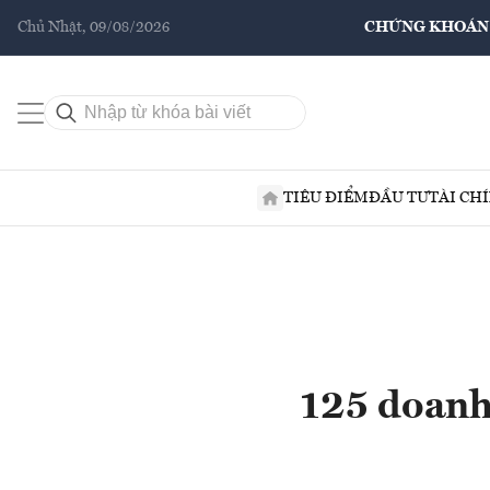
Chủ Nhật, 09/08/2026
CHỨNG KHOÁN
TIÊU ĐIỂM
ĐẦU TƯ
TÀI CH
125 doanh 