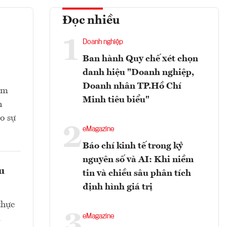
Đọc nhiều
1
Doanh nghiệp
Ban hành Quy chế xét chọn
danh hiệu "Doanh nghiệp,
Doanh nhân TP.Hồ Chí
ằm
Minh tiêu biểu"
n
o sự
2
eMagazine
Báo chí kinh tế trong kỷ
nguyên số và AI: Khi niềm
ều
tin và chiều sâu phân tích
định hình giá trị
thực
3
eMagazine
.