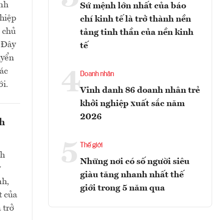
nh
Sứ mệnh lớn nhất của báo
ghiệp
chí kinh tế là trở thành nền
m chủ
tảng tinh thần của nền kinh
. Đây
tế
uyển
các
4
Doanh nhân
ới.
Vinh danh 86 doanh nhân trẻ
khởi nghiệp xuất sắc năm
2026
nh
5
Thế giới
nh
Những nơi có số người siêu
y
giàu tăng nhanh nhất thế
nh,
giới trong 5 năm qua
t của
 trở