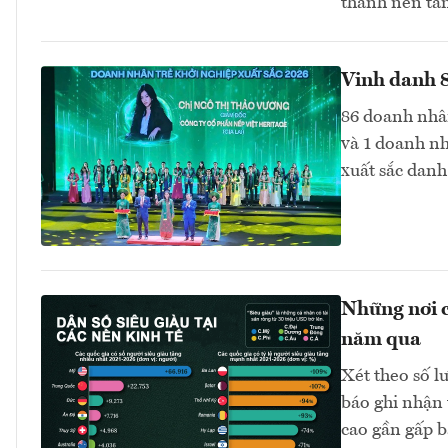
thành nền tản
Vinh danh 8
86 doanh nhân
và 1 doanh nh
xuất sắc danh
Những nơi c
năm qua
Xét theo số l
báo ghi nhận 
cao gần gấp b