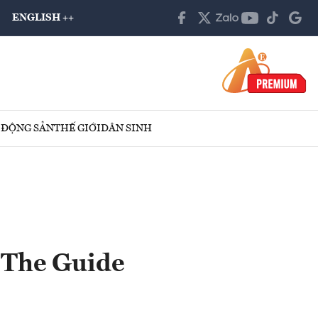
ENGLISH ++
 ĐỘNG SẢN
THẾ GIỚI
DÂN SINH
i The Guide