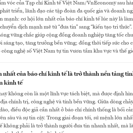
ầm vóc của Tạp chí Kinh tế Việt Nam/VnEconomy sau hà
phát triển, lãnh đạo các tập đoàn đa quốc gia và doanh n
 mạnh: cơ hội lớn nhất của báo chí kinh tế lúc này là là
chuyển dịch mạnh mẽ từ “đưa tin” sang “kiến tạo tri thức”
hóng vững chắc giúp cộng đồng doanh nghiệp tăng tốc ch
ới sáng tạo, tăng trưởng bền vững; đồng thời tiếp sức cho 
công nghệ số Việt Nam tự tin vươn tầm khu vực và thế gi
 nhất của báo chí kinh tế là trở thành nền tảng ti
n kinh tế
nay không còn là một lĩnh vực tách biệt, mà được định hì
ịa chính trị, công nghệ và tính bền vững. Giữa dòng chả
 dào, điều độc giả cần nhất ở báo chí chính thống là bối cả
ên sâu và sự tin cậy. Trong giai đoạn tới, sứ mệnh lớn nhấ
tế không phải là trở thành người đưa tin nhanh nhất, mà là