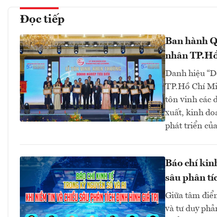
Đọc tiếp
Ban hành Q
nhân TP.Hồ
Danh hiệu “D
TP.Hồ Chí Mi
tôn vinh các 
xuất, kinh do
phát triển củ
Báo chí kin
sâu phân tíc
Giữa tâm điểm
và tư duy phả