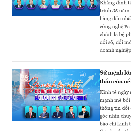
Khẳng định t
trình 35 năm 
hàng đầu nhấn
công nghệ và 
chính là bệ p
đổi số, đổi m
doanh nghiệp 
Sứ mệnh lớn
thần của nề
Kinh tế ngày 
mạnh mẽ bởi đ
thông tin dồi
góc nhìn chuy
báo chí kinh 