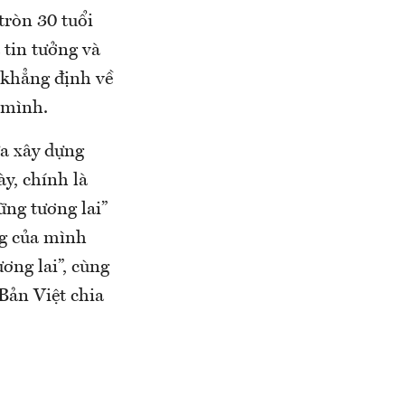
tròn 30 tuổi
 tin tưởng và
 khẳng định về
 mình.
ừa xây dựng
y, chính là
ững tương lai”
ng của mình
ơng lai”, cùng
Bản Việt chia