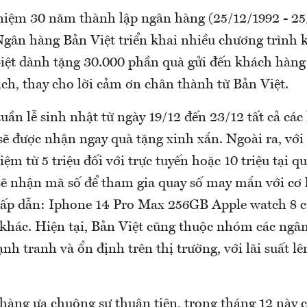
niệm 30 năm thành lập ngân hàng (25/12/1992 - 25
 Ngân hàng Bản Việt triển khai nhiều chương trình
iệt dành tặng 30.000 phần quà gửi đến khách hàng k
ch, thay cho lời cảm ơn chân thành từ Bản Việt.
tuần lễ sinh nhật từ ngày 19/12 đến 23/12 tất cả cá
 sẽ được nhận ngay quà tặng xinh xắn. Ngoài ra, vớ
iệm từ 5 triệu đối với trực tuyến hoặc 10 triệu tại q
 sẽ nhận mã số để tham gia quay số may mắn với cơ 
hấp dẫn: Iphone 14 Pro Max 256GB Apple watch 8 c
 khác. Hiện tại, Bản Việt cũng thuộc nhóm các ngân
cạnh tranh và ổn định trên thị trường, với lãi suất l
àng ưa chuộng sự thuận tiện, trong tháng 12 này c