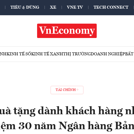
TIÊU & DÙNG
XE
VNE TV
TECH CONNECT
ÍNH
KINH TẾ SỐ
KINH TẾ XANH
THỊ TRƯỜNG
DOANH NGHIỆP
BẤT
TÀI CHÍNH
uà tặng dành khách hàng n
iệm 30 năm Ngân hàng Bản