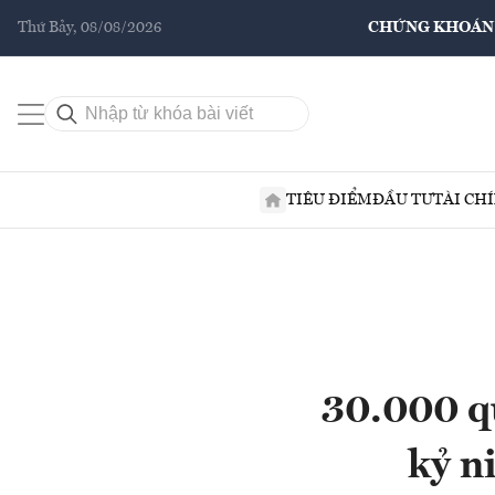
Thứ Bảy, 08/08/2026
CHỨNG KHOÁN
TIÊU ĐIỂM
ĐẦU TƯ
TÀI CH
30.000 q
kỷ n