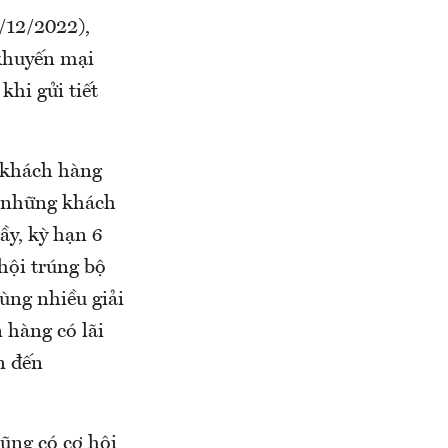
/12/2022),
 khuyến mại
hi gửi tiết
c khách hàng
i những khách
uầy, kỳ hạn 6
hội trúng bộ
ùng nhiều giải
 hàng có lãi
ên đến
ũng có cơ hội