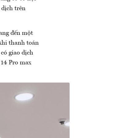
 dịch trên
mang đến một
 khi thanh toán
 có giao dịch
e 14 Pro max