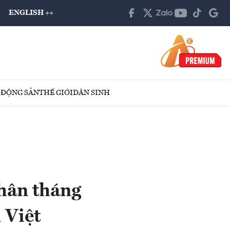
ENGLISH ++
 ĐỘNG SẢN
THẾ GIỚI
DÂN SINH
hân tháng
 Việt