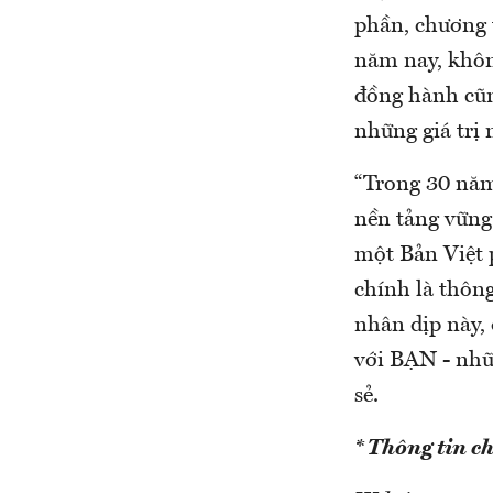
phần, chương 
năm nay, không
đồng hành cũn
những giá trị
“Trong 30 năm
nền tảng vững 
một Bản Việt p
chính là thôn
nhân dịp này, 
với BẠN - nhữn
sẻ.
* Thông tin chi