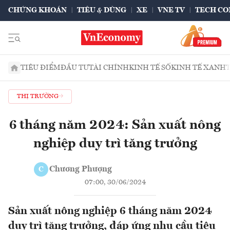
CHỨNG KHOÁN
TIÊU & DÙNG
XE
VNE TV
TECH CO
TIÊU ĐIỂM
ĐẦU TƯ
TÀI CHÍNH
KINH TẾ SỐ
KINH TẾ XANH
THỊ TRƯỜNG
6 tháng năm 2024: Sản xuất nông
nghiệp duy trì tăng trưởng
Chương Phượng
C
07:00, 30/06/2024
Sản xuất nông nghiệp 6 tháng năm 2024
duy trì tăng trưởng, đáp ứng nhu cầu tiêu