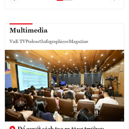
Multimedia
VnE TV
Podcast
Infographics
eMagazine