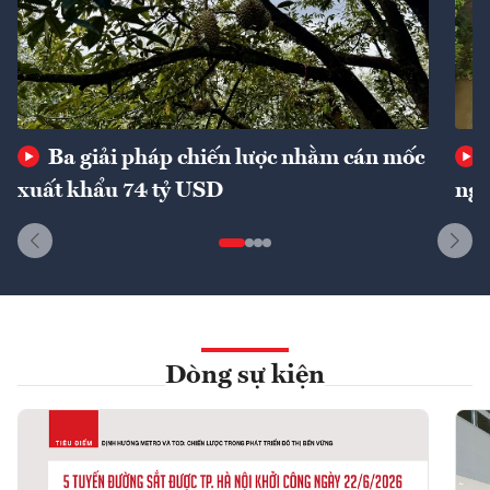
Ba giải pháp chiến lược nhằm cán mốc
xuất khẩu 74 tỷ USD
ngu
Dòng sự kiện