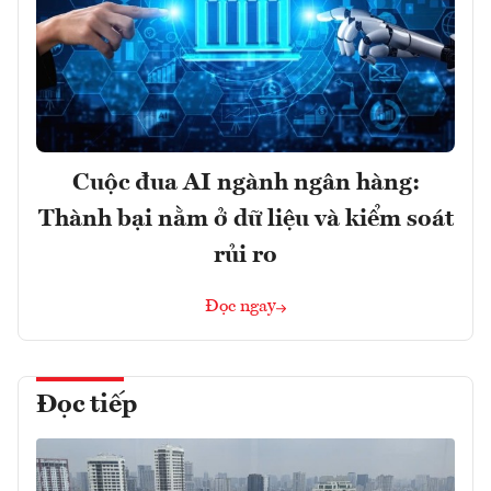
Cuộc đua AI ngành ngân hàng:
Thành bại nằm ở dữ liệu và kiểm soát
rủi ro
Đọc ngay
Đọc tiếp