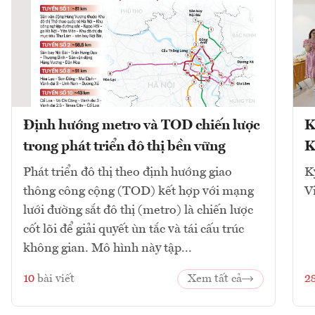
Định hướng metro và TOD chiến lược
K
trong phát triển đô thị bền vững
K
Phát triển đô thị theo định hướng giao
K
thông công cộng (TOD) kết hợp với mạng
V
lưới đường sắt đô thị (metro) là chiến lược
cốt lõi để giải quyết ùn tắc và tái cấu trúc
không gian. Mô hình này tập...
10
bài viết
Xem tất cả
2