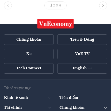
1
2
3
4
Chứng khoán
Tiêu & Dùng
Xe
VnE TV
Tech Connect
English ++
Tất cả chuyên mục
Kinh tế xanh
Tiêu điểm
Chuyển động xanh
Tài chính
Chứng khoán