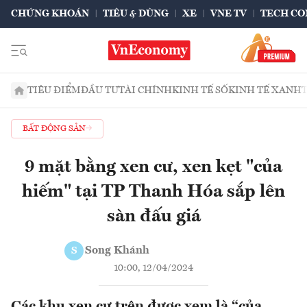
CHỨNG KHOÁN
TIÊU & DÙNG
XE
VNE TV
TECH CO
TIÊU ĐIỂM
ĐẦU TƯ
TÀI CHÍNH
KINH TẾ SỐ
KINH TẾ XANH
BẤT ĐỘNG SẢN
9 mặt bằng xen cư, xen kẹt "của
hiếm" tại TP Thanh Hóa sắp lên
sàn đấu giá
Song Khánh
S
10:00, 12/04/2024
Các khu xen cư trên được xem là “của