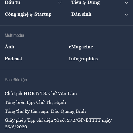
Đầu tư
Tiêu & Dùng
Quản trị số
Cafe BĐS
Thị trường
Kinh doanh
Kết nối
Tạp chí kinh tế Việt Nam
eMagazine
Nhà đầu tư
Du lịch
Công nghệ & Startup
Dân sinh
Tư vấn
Nông sản
Doanh nhân
Tư vấn Tiêu & Dùng
Infographics
Hạ tầng
Sức khỏe
Khung pháp lý
Doanh nghiệp
Địa phương
Thị trường
Bảo hiểm
Multimedia
Sự kiện
Nhân lực
Ảnh
eMagazine
Đẹp +
An sinh
Podcast
Infographics
Giải trí
Y tế
Nhà
Ban Biên tập
Ẩm thực
Chủ tịch HĐBT: TS. Chử Văn Lâm
Tổng biên tập: Chử Thị Hạnh
Tổng thư ký tòa soạn: Đào Quang Bính
Giấy phép Tạp chí điện tử số: 272/GP-BTTTT ngày
26/6/2020