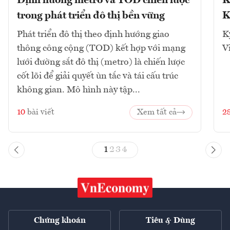
Định hướng metro và TOD chiến lược
K
trong phát triển đô thị bền vững
K
Phát triển đô thị theo định hướng giao
K
thông công cộng (TOD) kết hợp với mạng
V
lưới đường sắt đô thị (metro) là chiến lược
cốt lõi để giải quyết ùn tắc và tái cấu trúc
không gian. Mô hình này tập...
10
bài viết
Xem tất cả
2
1
2
3
4
Chứng khoán
Tiêu & Dùng