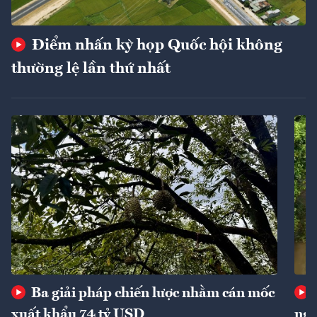
Điểm nhấn kỳ họp Quốc hội không
thường lệ lần thứ nhất
Ba giải pháp chiến lược nhằm cán mốc
xuất khẩu 74 tỷ USD
ngu