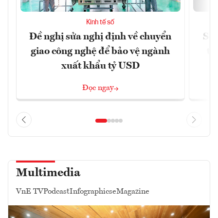
Kinh tế số
Đề nghị sửa nghị định về chuyển
Sof
giao công nghệ để bảo vệ ngành
tỷ
xuất khẩu tỷ USD
Đọc ngay
Multimedia
VnE TV
Podcast
Infographics
eMagazine