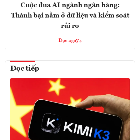
Cuộc đua AI ngành ngân hàng:
Thành bại nằm ở dữ liệu và kiểm soát
rủi ro
Đọc ngay
Đọc tiếp