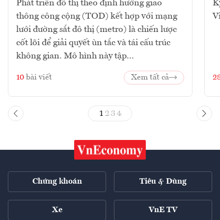
Phát triển đô thị theo định hướng giao
K
thông công cộng (TOD) kết hợp với mạng
V
lưới đường sắt đô thị (metro) là chiến lược
cốt lõi để giải quyết ùn tắc và tái cấu trúc
không gian. Mô hình này tập...
10
bài viết
Xem tất cả
2
1
2
3
4
Chứng khoán
Tiêu & Dùng
Xe
VnE TV