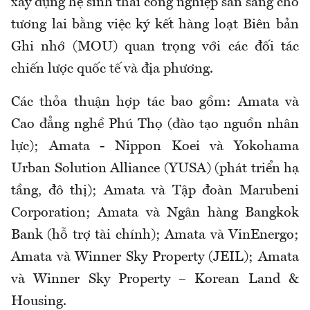
xây dựng hệ sinh thái công nghiệp sẵn sàng cho
tương lai bằng việc ký kết hàng loạt Biên bản
Ghi nhớ (MOU) quan trọng với các đối tác
chiến lược quốc tế và địa phương.
Các thỏa thuận hợp tác bao gồm: Amata và
Cao đẳng nghề Phú Thọ (đào tạo nguồn nhân
lực); Amata - Nippon Koei và Yokohama
Urban Solution Alliance (YUSA) (phát triển hạ
tầng, đô thị); Amata và Tập đoàn Marubeni
Corporation; Amata và Ngân hàng Bangkok
Bank (hỗ trợ tài chính); Amata và VinEnergo;
Amata và Winner Sky Property (JEIL); Amata
và Winner Sky Property – Korean Land &
Housing.