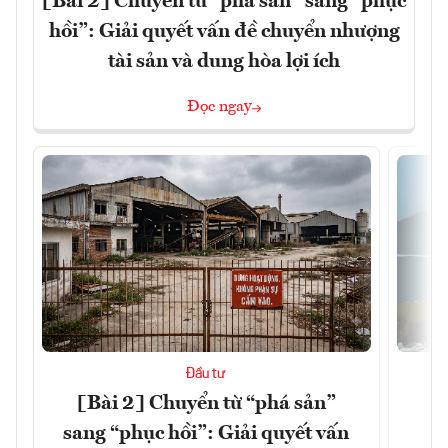
[Bài 2] Chuyển từ “phá sản” sang “phục
hồi”: Giải quyết vấn đề chuyển nhượng
tài sản và dung hòa lợi ích
Đọc ngay
Đầu tư
[Bài 2] Chuyển từ “phá sản”
K
sang “phục hồi”: Giải quyết vấn