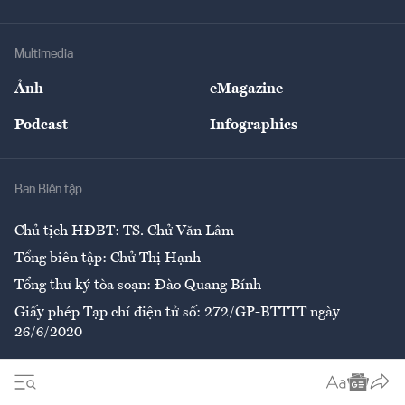
Tư vấn Tiêu & Dùng
Infographics
Hạ tầng
Sức khỏe
Khung pháp lý
Doanh nghiệp
Địa phương
Thị trường
Bảo hiểm
Multimedia
Sự kiện
Nhân lực
Ảnh
eMagazine
Đẹp +
An sinh
Podcast
Infographics
Giải trí
Y tế
Nhà
Ban Biên tập
Ẩm thực
Chủ tịch HĐBT: TS. Chử Văn Lâm
Tổng biên tập: Chử Thị Hạnh
Tổng thư ký tòa soạn: Đào Quang Bính
Giấy phép Tạp chí điện tử số: 272/GP-BTTTT ngày
26/6/2020
Liên hệ tòa soạn