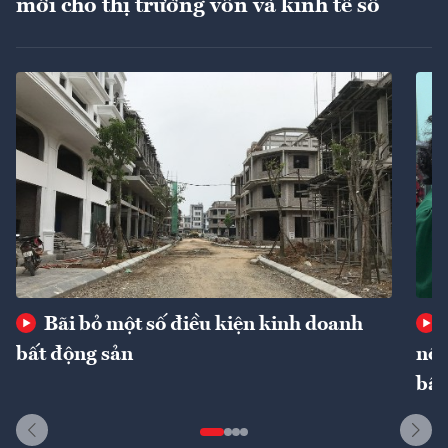
mới cho thị trường vốn và kinh tế số
Bãi bỏ một số điều kiện kinh doanh
bất động sản
nôn
bất