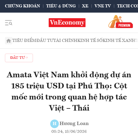
CHỨNG KHOÁN
TIÊU & DÙNG
XE
VNE TV
TECH CO
TIÊU ĐIỂM
ĐẦU TƯ
TÀI CHÍNH
KINH TẾ SỐ
KINH TẾ XANH
ĐẦU TƯ
Amata Việt Nam khởi động dự án
185 triệu USD tại Phú Thọ: Cột
mốc mới trong quan hệ hợp tác
Việt – Thái
Hương Loan
H
08:24, 18/06/2026