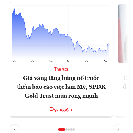
Thế giới
Giá vàng tăng bùng nổ trước
Chí
thềm báo cáo việc làm Mỹ, SPDR
đã 
Gold Trust mua ròng mạnh
Đọc ngay