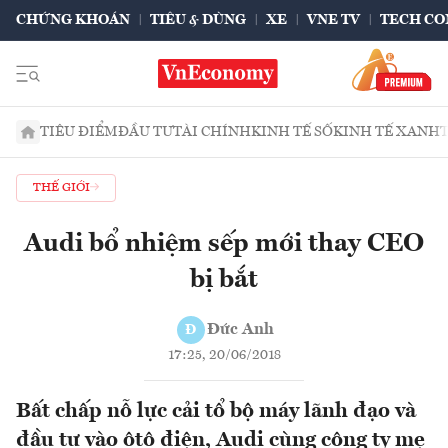
CHỨNG KHOÁN
TIÊU & DÙNG
XE
VNE TV
TECH CO
TIÊU ĐIỂM
ĐẦU TƯ
TÀI CHÍNH
KINH TẾ SỐ
KINH TẾ XANH
THẾ GIỚI
Audi bổ nhiệm sếp mới thay CEO
bị bắt
Đức Anh
Đ
17:25, 20/06/2018
Bất chấp nỗ lực cải tổ bộ máy lãnh đạo và
đầu tư vào ôtô điện, Audi cùng công ty mẹ