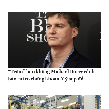
“Trùm” bán khống Michael Burry cảnh
báo rủi ro chứng khoán Mỹ sụp đổ