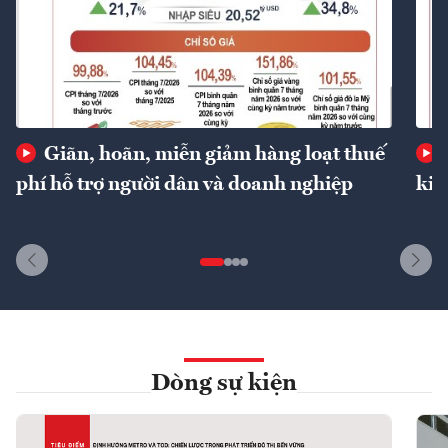
Giãn, hoãn, miễn giảm hàng loạt thuế
phí hỗ trợ người dân và doanh nghiệp
kin
Dòng sự kiện