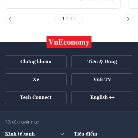
1
2
3
4
Chứng khoán
Tiêu & Dùng
Xe
VnE TV
Tech Connect
English ++
Tất cả chuyên mục
Kinh tế xanh
Tiêu điểm