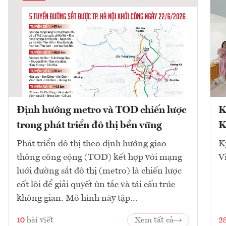
Định hướng metro và TOD chiến lược
K
trong phát triển đô thị bền vững
K
Phát triển đô thị theo định hướng giao
K
thông công cộng (TOD) kết hợp với mạng
V
lưới đường sắt đô thị (metro) là chiến lược
cốt lõi để giải quyết ùn tắc và tái cấu trúc
không gian. Mô hình này tập...
10
bài viết
Xem tất cả
2