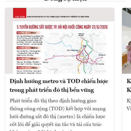
Định hướng metro và TOD chiến lược
K
trong phát triển đô thị bền vững
K
Phát triển đô thị theo định hướng giao
K
thông công cộng (TOD) kết hợp với mạng
V
lưới đường sắt đô thị (metro) là chiến lược
cốt lõi để giải quyết ùn tắc và tái cấu trúc