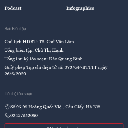
Đẹp +
An sinh
Podcast
Infographics
Giải trí
Y tế
Nhà
Ban Biên tập
Ẩm thực
Chủ tịch HĐBT: TS. Chử Văn Lâm
Tổng biên tập: Chử Thị Hạnh
Tổng thư ký tòa soạn: Đào Quang Bính
Giấy phép Tạp chí điện tử số: 272/GP-BTTTT ngày
26/6/2020
Liên hệ tòa soạn
Số 96-98 Hoàng Quốc Việt, Cầu Giấy, Hà Nội
02437552050