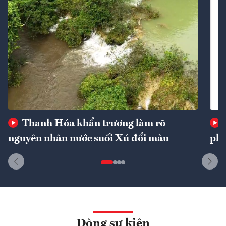
Thanh Hóa khẩn trương làm rõ
nguyên nhân nước suối Xú đổi màu
phí
Dòng sự kiện