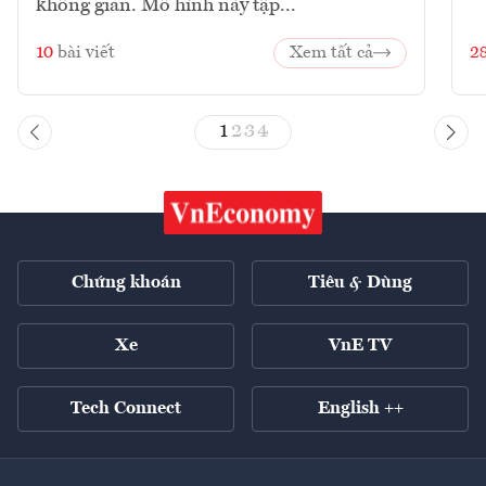
không gian. Mô hình này tập...
10
bài viết
Xem tất cả
2
1
2
3
4
Chứng khoán
Tiêu & Dùng
Xe
VnE TV
Tech Connect
English ++