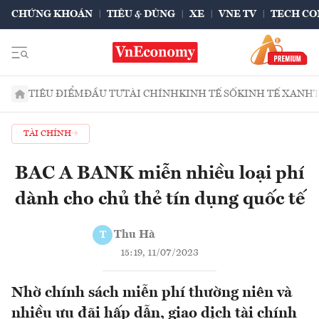
CHỨNG KHOÁN
TIÊU & DÙNG
XE
VNE TV
TECH CO
TIÊU ĐIỂM
ĐẦU TƯ
TÀI CHÍNH
KINH TẾ SỐ
KINH TẾ XANH
TÀI CHÍNH
BAC A BANK miễn nhiều loại phí
dành cho chủ thẻ tín dụng quốc tế
Thu Hà
T
15:19, 11/07/2023
Nhờ chính sách miễn phí thường niên và
nhiều ưu đãi hấp dẫn, giao dịch tài chính