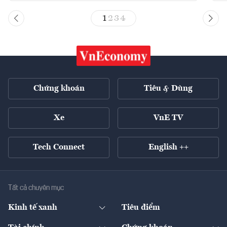
1
2
3
4
Chứng khoán
Tiêu & Dùng
Xe
VnE TV
Tech Connect
English ++
Tất cả chuyên mục
Kinh tế xanh
Tiêu điểm
Chuyển động xanh