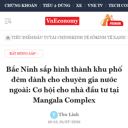
CHỨNG KHOÁN
TIÊU & DÙNG
XE
VNE TV
TECH CO
TIÊU ĐIỂM
ĐẦU TƯ
TÀI CHÍNH
KINH TẾ SỐ
KINH TẾ XANH
BẤT ĐỘNG SẢN
Bắc Ninh sắp hình thành khu phố
đêm dành cho chuyên gia nước
ngoài: Cơ hội cho nhà đầu tư tại
Mangala Complex
Thu Linh
T
10:53, 01/07/2026