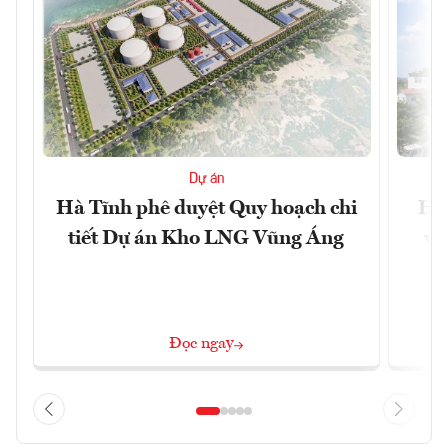
Dự án
Hà Tĩnh phê duyệt Quy hoạch chi
Hà 
tiết Dự án Kho LNG Vũng Áng
và
Đọc ngay