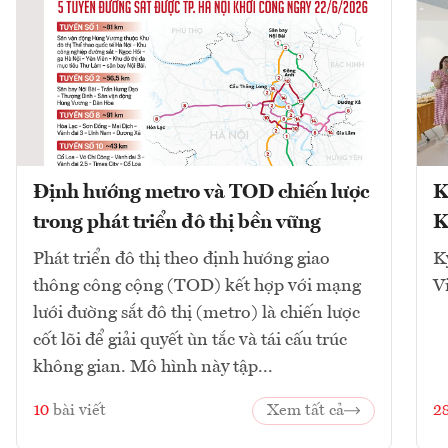
Định hướng metro và TOD chiến lược
K
trong phát triển đô thị bền vững
K
Phát triển đô thị theo định hướng giao
K
thông công cộng (TOD) kết hợp với mạng
V
lưới đường sắt đô thị (metro) là chiến lược
cốt lõi để giải quyết ùn tắc và tái cấu trúc
không gian. Mô hình này tập...
10
bài viết
Xem tất cả
2