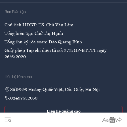
Nhà
Ban Biên tập
Ẩm thực
Chủ tịch HĐBT: TS. Chử Văn Lâm
Tổng biên tập: Chử Thị Hạnh
Tổng thư ký tòa soạn: Đào Quang Bính
Giấy phép Tạp chí điện tử số: 272/GP-BTTTT ngày
26/6/2020
Liên hệ tòa soạn
Số 96-98 Hoàng Quốc Việt, Cầu Giấy, Hà Nội
02437552050
Liên hệ quảng cáo