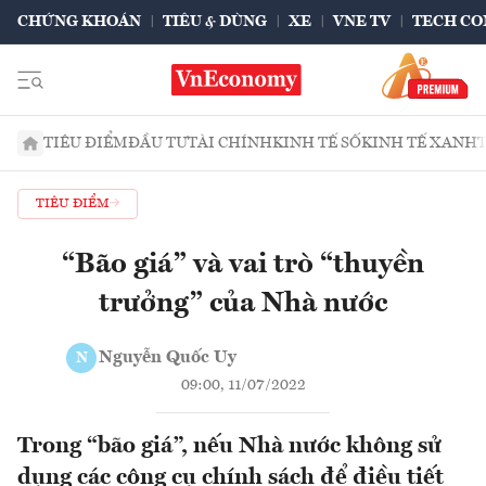
CHỨNG KHOÁN
TIÊU & DÙNG
XE
VNE TV
TECH CO
TIÊU ĐIỂM
ĐẦU TƯ
TÀI CHÍNH
KINH TẾ SỐ
KINH TẾ XANH
TIÊU ĐIỂM
“Bão giá” và vai trò “thuyền
trưởng” của Nhà nước
Nguyễn Quốc Uy
N
09:00, 11/07/2022
Trong “bão giá”, nếu Nhà nước không sử
dụng các công cụ chính sách để điều tiết