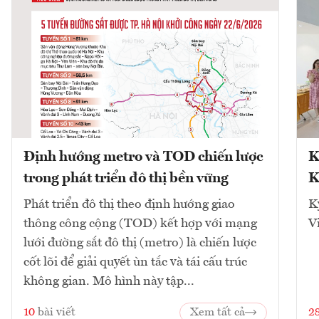
Định hướng metro và TOD chiến lược
K
trong phát triển đô thị bền vững
K
Phát triển đô thị theo định hướng giao
K
thông công cộng (TOD) kết hợp với mạng
V
lưới đường sắt đô thị (metro) là chiến lược
cốt lõi để giải quyết ùn tắc và tái cấu trúc
không gian. Mô hình này tập...
10
bài viết
Xem tất cả
2