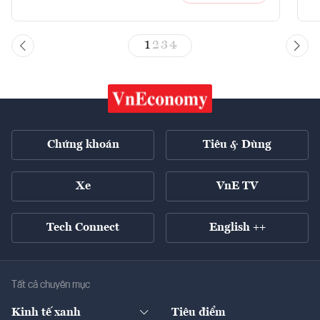
1
2
3
4
Chứng khoán
Tiêu & Dùng
Xe
VnE TV
Tech Connect
English ++
Tất cả chuyên mục
Kinh tế xanh
Tiêu điểm