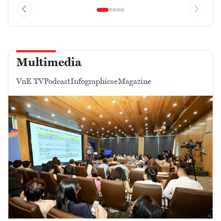
Multimedia
VnE TV
Podcast
Infographics
eMagazine