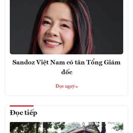
Sandoz Việt Nam có tân Tổng Giám
đốc
Đọc ngay
Đọc tiếp