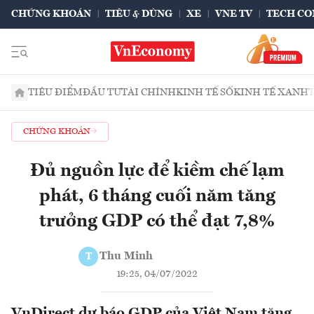
CHỨNG KHOÁN
TIÊU & DÙNG
XE
VNE TV
TECH CO
TIÊU ĐIỂM
ĐẦU TƯ
TÀI CHÍNH
KINH TẾ SỐ
KINH TẾ XANH
CHỨNG KHOÁN
Đủ nguồn lực để kiềm chế lạm
phát, 6 tháng cuối năm tăng
trưởng GDP có thể đạt 7,8%
Thu Minh
T
19:25, 04/07/2022
VnDirect dự báo GDP của Việt Nam tăng