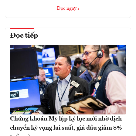
Đọc ngay
Đọc tiếp
Chứng khoán Mỹ lập kỷ lục mới nhờ dịch
chuyển kỳ vọng lãi suất, giá dầu giảm 8%