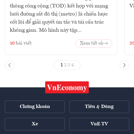
thông công cộng (TOD) kết hợp với mạng
V
lưới đường sắt đô thị (metro) là chiến lược
cốt lõi để giải quyết ùn tắc và tái cấu trúc
không gian. Mô hình này tập...
10
bài viết
Xem tất cả
2
1
2
3
4
Chứng khoán
Tiêu & Dùng
Xe
VnE TV