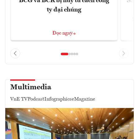
BCG và BCR bị hủy tư cách công
SSI 
ty đại chúng
2/
Đọc ngay
Multimedia
VnE TV
Podcast
Infographics
eMagazine