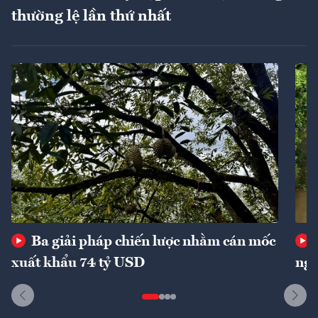
thường lệ lần thứ nhất
Ba giải pháp chiến lược nhằm cán mốc
xuất khẩu 74 tỷ USD
ngu