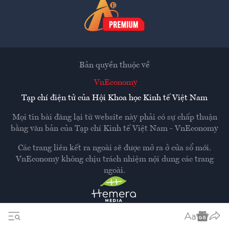
Bản quyền thuộc về
VnEconomy
Tạp chí điện tử của Hội Khoa học Kinh tế Việt Nam
Mọi tin bài đăng lại từ website này phải có sự chấp thuận
bằng văn bản của
Tạp chí Kinh tế Việt Nam - VnEconomy
Các trang liên kết ra ngoài sẽ được mở ra ở cửa sổ mới.
VnEconomy không chịu trách nhiệm nội dung các trang
ngoài.
Thiết kế và phát triển bởi
Hemera Media
Dựa trên nền tảng
Hemera AI CMS