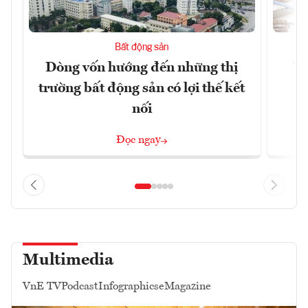
Bất động sản
Dòng vốn hướng đến những thị
Tậ
trường bất động sản có lợi thế kết
t
nối
Đọc ngay
Multimedia
VnE TV
Podcast
Infographics
eMagazine