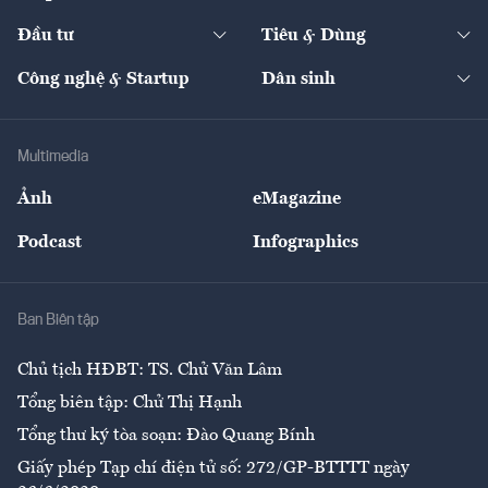
Start-up
Dự án
Công nghiệp
Chuyển động 24h
Đối thoại
The Guide
Video
Đầu tư
Tiêu & Dùng
Quản trị số
Cafe BĐS
Thị trường
Kinh doanh
Kết nối
Tạp chí kinh tế Việt Nam
eMagazine
Nhà đầu tư
Du lịch
Công nghệ & Startup
Dân sinh
Tư vấn
Nông sản
Doanh nhân
Tư vấn Tiêu & Dùng
Infographics
Hạ tầng
Sức khỏe
Khung pháp lý
Doanh nghiệp
Địa phương
Thị trường
Bảo hiểm
Multimedia
Sự kiện
Nhân lực
Ảnh
eMagazine
Đẹp +
An sinh
Podcast
Infographics
Giải trí
Y tế
Nhà
Ban Biên tập
Ẩm thực
Chủ tịch HĐBT: TS. Chử Văn Lâm
Tổng biên tập: Chử Thị Hạnh
Tổng thư ký tòa soạn: Đào Quang Bính
Giấy phép Tạp chí điện tử số: 272/GP-BTTTT ngày