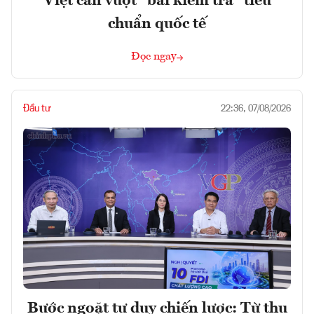
Việt cần vượt "bài kiểm tra" tiêu
chuẩn quốc tế
Đọc ngay
Đầu tư
22:36, 07/08/2026
Bước ngoặt tư duy chiến lược: Từ thu