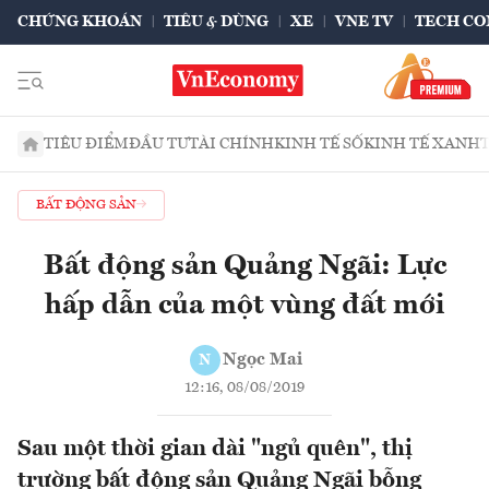
CHỨNG KHOÁN
TIÊU & DÙNG
XE
VNE TV
TECH CO
TIÊU ĐIỂM
ĐẦU TƯ
TÀI CHÍNH
KINH TẾ SỐ
KINH TẾ XANH
BẤT ĐỘNG SẢN
Bất động sản Quảng Ngãi: Lực
hấp dẫn của một vùng đất mới
Ngọc Mai
N
12:16, 08/08/2019
Sau một thời gian dài "ngủ quên", thị
trường bất động sản Quảng Ngãi bỗng