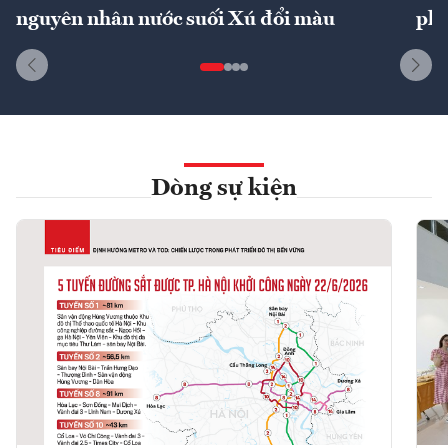
nguyên nhân nước suối Xú đổi màu
phí
Dòng sự kiện