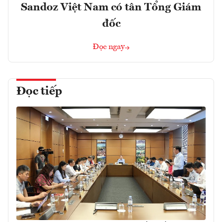
Sandoz Việt Nam có tân Tổng Giám
đốc
Đọc ngay
Đọc tiếp