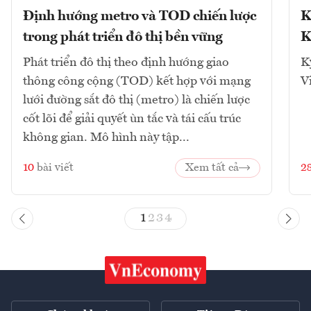
Định hướng metro và TOD chiến lược
K
trong phát triển đô thị bền vững
K
Phát triển đô thị theo định hướng giao
K
thông công cộng (TOD) kết hợp với mạng
V
lưới đường sắt đô thị (metro) là chiến lược
cốt lõi để giải quyết ùn tắc và tái cấu trúc
không gian. Mô hình này tập...
10
bài viết
Xem tất cả
2
1
2
3
4