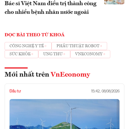
Bác sĩ Việt Nam điều trị thành công
cho nhiều bệnh nhân nước ngoài
ĐỌC BÀI THEO TỪ KHOÁ
CÔNG NGHỆ Y TẾ
PHẪU THUẬT ROBOT
SỨC KHỎE
UNG THƯ
VNECONOMY
Mới nhất trên
VnEconomy
Đầu tư
15:42, 08/08/2026