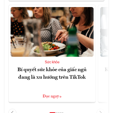
Sức khỏe
Bí quyết sức khỏe của giấc ngủ
Khá
đang là xu hướng trên TikTok
Đọc ngay