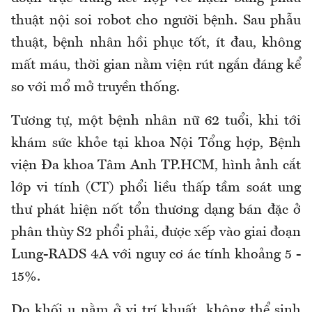
thuật nội soi robot cho người bệnh. Sau phẫu
thuật, bệnh nhân hồi phục tốt, ít đau, không
mất máu, thời gian nằm viện rút ngắn đáng kể
so với mổ mở truyền thống.
Tương tự, một bệnh nhân nữ 62 tuổi, khi tới
khám sức khỏe tại khoa Nội Tổng hợp, Bệnh
viện Đa khoa Tâm Anh TP.HCM, hình ảnh cắt
lớp vi tính (CT) phổi liều thấp tầm soát ung
thư phát hiện nốt tổn thương dạng bán đặc ở
phân thùy S2 phổi phải, được xếp vào giai đoạn
Lung-RADS 4A với nguy cơ ác tính khoảng 5 -
15%.
Do khối u nằm ở vị trí khuất, không thể sinh