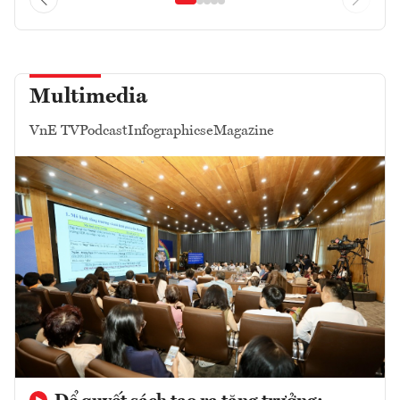
Multimedia
VnE TV
Podcast
Infographics
eMagazine