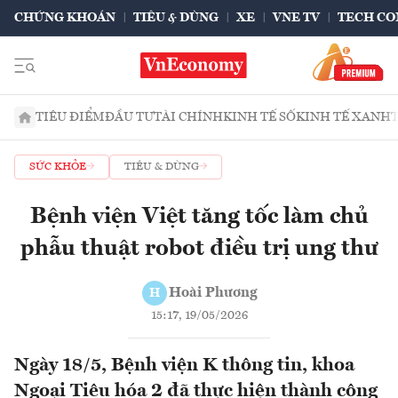
CHỨNG KHOÁN
TIÊU & DÙNG
XE
VNE TV
TECH CO
TIÊU ĐIỂM
ĐẦU TƯ
TÀI CHÍNH
KINH TẾ SỐ
KINH TẾ XANH
SỨC KHỎE
TIÊU & DÙNG
Bệnh viện Việt tăng tốc làm chủ
phẫu thuật robot điều trị ung thư
Hoài Phương
H
15:17, 19/05/2026
Ngày 18/5, Bệnh viện K thông tin, khoa
Ngoại Tiêu hóa 2 đã thực hiện thành công