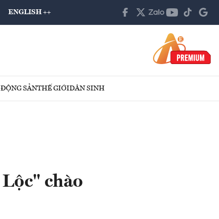
ENGLISH ++
 ĐỘNG SẢN
THẾ GIỚI
DÂN SINH
 Lộc" chào