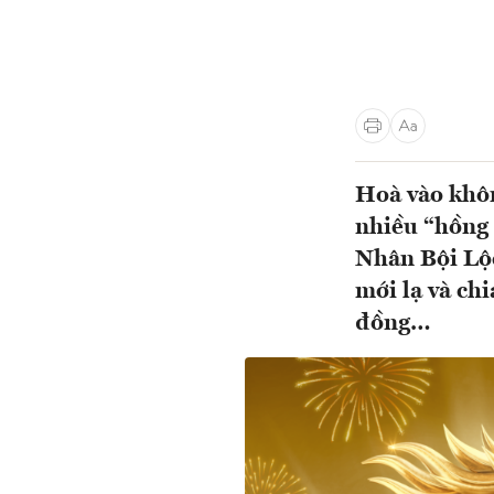
Hoà vào khôn
nhiều “hồng 
Nhân Bội Lộc
mới lạ và ch
đồng…