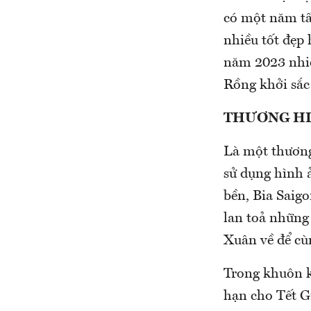
có một năm tấ
nhiều tốt đẹp
năm 2023 nhiề
Rồng khởi sắc 
THƯƠNG HI
Là một thương 
sử dụng hình 
bền, Bia Saig
lan toả những 
Xuân về để c
Trong khuôn k
hạn cho Tết G