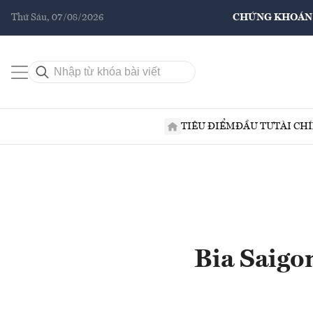
Thứ Sáu, 07/08/2026
CHỨNG KHOÁN
TIÊU ĐIỂM
ĐẦU TƯ
TÀI CH
Bia Saigo