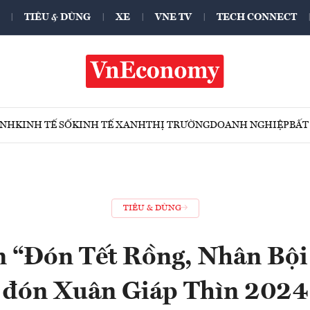
TIÊU & DÙNG
XE
VNE TV
TECH CONNECT
ÍNH
KINH TẾ SỐ
KINH TẾ XANH
THỊ TRƯỜNG
DOANH NGHIỆP
BẤT
TIÊU & DÙNG
n “Đón Tết Rồng, Nhân Bội
đón Xuân Giáp Thìn 2024