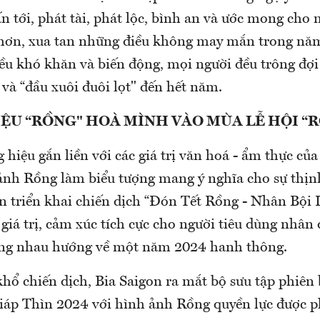
n tới, phát tài, phát lộc, bình an và ước mong ch
 hơn, xua tan những điều không may mắn trong nă
u khó khăn và biến động, mọi người đều trông đợ
và “đầu xuôi đuôi lọt" đến hết năm.
ỆU “RỒNG" HOÀ MÌNH VÀO MÙA LỄ HỘI “
hiệu gắn liền với các giá trị văn hoá - ẩm thực củ
ảnh Rồng làm biểu tượng mang ý nghĩa cho sự thị
on triển khai chiến dịch “Đón Tết Rồng - Nhân Bội 
giá trị, cảm xúc tích cực cho người tiêu dùng nhân 
ùng nhau hướng về một năm 2024 hanh thông.
hổ chiến dịch, Bia Saigon ra mắt bộ sưu tập phiên 
iáp Thìn 2024 với hình ảnh Rồng quyền lực được p