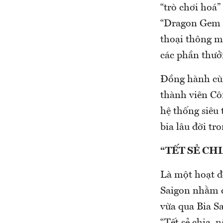
“trò chơi hoá”
“Dragon Gem b
thoại thông m
các phần thưởn
Đồng hành cùn
thành viên Cô
hệ thống siêu 
bia lâu đời tr
“TẾT SẺ CH
Là một hoạt đ
Saigon nhằm c
vừa qua Bia S