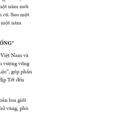
o một năm mới
m cũ. Sau một
i một năm
RỒNG"
a Việt Nam và
nh vượng vững
Lộc", góp phần
dịp Tết đến
bản lon giới
hủ vàng, phù