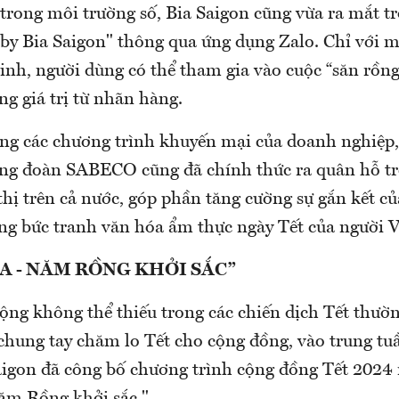
 trong môi trường số, Bia Saigon cũng vừa ra mắt tr
y Bia Saigon" thông qua ứng dụng Zalo. Chỉ với m
inh, người dùng có thể tham gia vào cuộc “săn rồng
g giá trị từ nhãn hàng.
g các chương trình khuyến mại của doanh nghiệp
ng đoàn SABECO cũng đã chính thức ra quân hỗ tr
thị trên cả nước, góp phần tăng cường sự gắn kết c
ong bức tranh văn hóa ẩm thực ngày Tết của người V
IA - NĂM RỒNG KHỞI SẮC”
ộng không thể thiếu trong các chiến dịch Tết thườn
hung tay chăm lo Tết cho cộng đồng, vào trung tu
aigon đã công bố chương trình cộng đồng Tết 2024