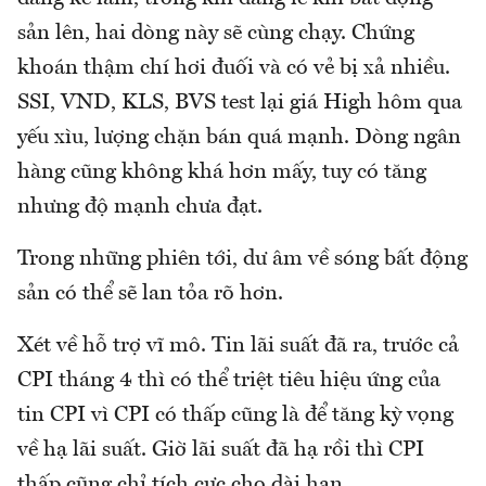
sản lên, hai dòng này sẽ cùng chạy. Chứng
khoán thậm chí hơi đuối và có vẻ bị xả nhiều.
SSI, VND, KLS, BVS test lại giá High hôm qua
yếu xìu, lượng chặn bán quá mạnh. Dòng ngân
hàng cũng không khá hơn mấy, tuy có tăng
nhưng độ mạnh chưa đạt.
Trong những phiên tới, dư âm về sóng bất động
sản có thể sẽ lan tỏa rõ hơn.
Xét về hỗ trợ vĩ mô. Tin lãi suất đã ra, trước cả
CPI tháng 4 thì có thể triệt tiêu hiệu ứng của
tin CPI vì CPI có thấp cũng là để tăng kỳ vọng
về hạ lãi suất. Giờ lãi suất đã hạ rồi thì CPI
thấp cũng chỉ tích cực cho dài hạn.