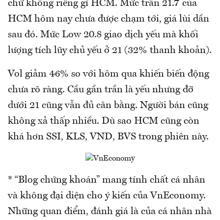
chứ không riêng gì HCM. Mức trần 21.7 của
HCM hôm nay chưa được chạm tới, giá lùi dần
sau đó. Mức Low 20.8 giao dịch yếu mà khối
lượng tích lũy chủ yếu ở 21 (32% thanh khoản).
Vol giảm 46% so với hôm qua khiến biến động
chưa rõ ràng. Cầu gần trần là yếu nhưng đỡ
dưới 21 cũng vẫn đủ cân bằng. Người bán cũng
không xả thấp nhiều. Dù sao HCM cũng còn
khá hơn SSI, KLS, VND, BVS trong phiên này.
* “Blog chứng khoán” mang tính chất cá nhân
và không đại diện cho ý kiến của VnEconomy.
Những quan điểm, đánh giá là của cá nhân nhà