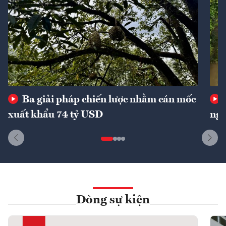
Ba giải pháp chiến lược nhằm cán mốc
xuất khẩu 74 tỷ USD
ngu
Dòng sự kiện