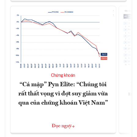
Chứng khoán
“Cá mập” Pyn Elite: “Chúng tôi
15
rất thất vọng vì đợt suy giảm vừa
mặt
qua của chứng khoán Việt Nam”
Đọc ngay