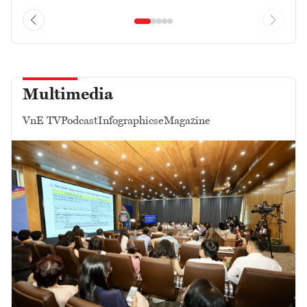
Multimedia
VnE TV
Podcast
Infographics
eMagazine