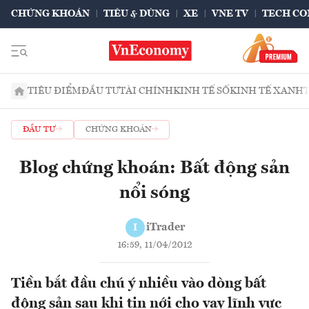
CHỨNG KHOÁN
TIÊU & DÙNG
XE
VNE TV
TECH CO
TIÊU ĐIỂM
ĐẦU TƯ
TÀI CHÍNH
KINH TẾ SỐ
KINH TẾ XANH
ĐẦU TƯ
CHỨNG KHOÁN
Blog chứng khoán: Bất động sản
nổi sóng
iTrader
I
16:59, 11/04/2012
Tiền bắt đầu chú ý nhiều vào dòng bất
động sản sau khi tin nới cho vay lĩnh vực