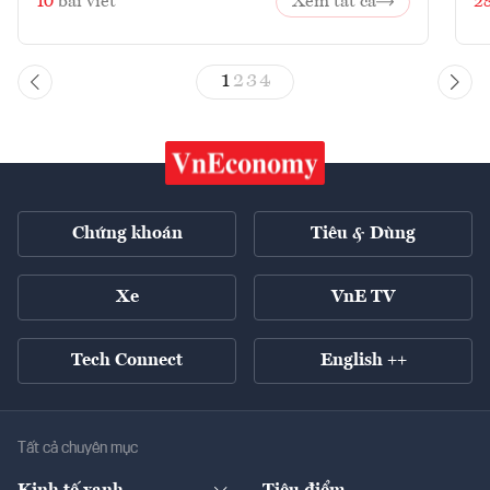
10
bài viết
Xem tất cả
2
1
2
3
4
Chứng khoán
Tiêu & Dùng
Xe
VnE TV
Tech Connect
English ++
Tất cả chuyên mục