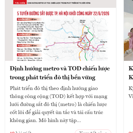
Định hướng metro và TOD chiến lược
K
trong phát triển đô thị bền vững
K
Phát triển đô thị theo định hướng giao
K
thông công cộng (TOD) kết hợp với mạng
V
lưới đường sắt đô thị (metro) là chiến lược
cốt lõi để giải quyết ùn tắc và tái cấu trúc
không gian. Mô hình này tập...