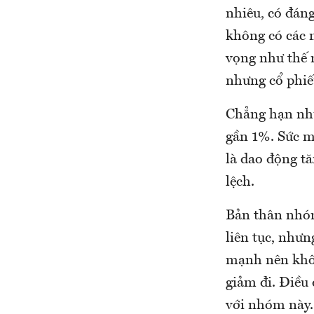
nhiêu, có đáng
không có các 
vọng như thế 
nhưng cổ phiế
Chẳng hạn như
gần 1%. Sức m
là dao động tă
lệch.
Bản thân nhóm
liên tục, như
mạnh nên khôn
giảm đi. Điều 
với nhóm này.