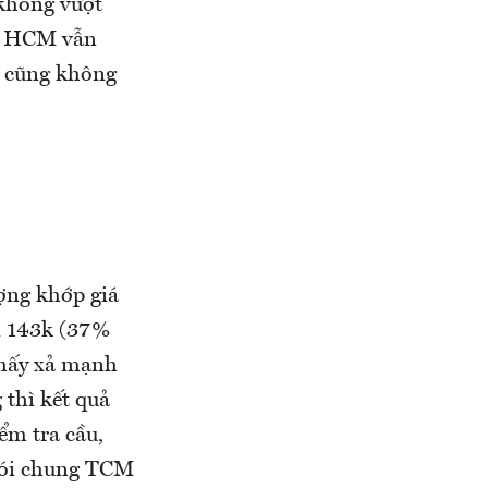
 không vượt
u. HCM vẫn
g cũng không
ợng khớp giá
ới 143k (37%
thấy xả mạnh
thì kết quả
ểm tra cầu,
 Nói chung TCM