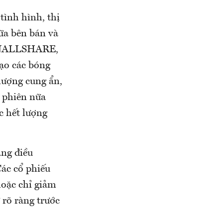
tình hình, thị
iữa bên bán và
 VNALLSHARE,
ạo các bóng
 lượng cung ẩn,
i phiên nữa
c hết lượng
ăng điều
Các cổ phiếu
hoặc chỉ giảm
 rõ ràng trước