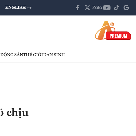
ENGLISH ++
 ĐỘNG SẢN
THẾ GIỚI
DÂN SINH
ó chịu