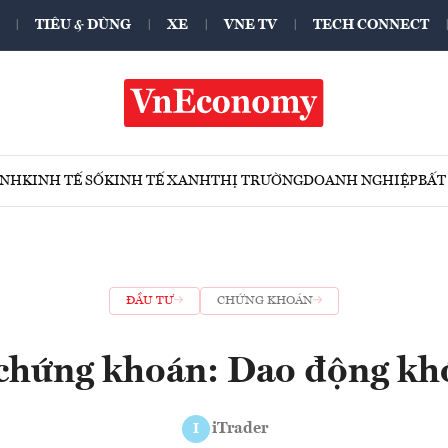
TIÊU & DÙNG
XE
VNE TV
TECH CONNECT
ÍNH
KINH TẾ SỐ
KINH TẾ XANH
THỊ TRƯỜNG
DOANH NGHIỆP
BẤT
ĐẦU TƯ
CHỨNG KHOÁN
chứng khoán: Dao động kh
iTrader
I