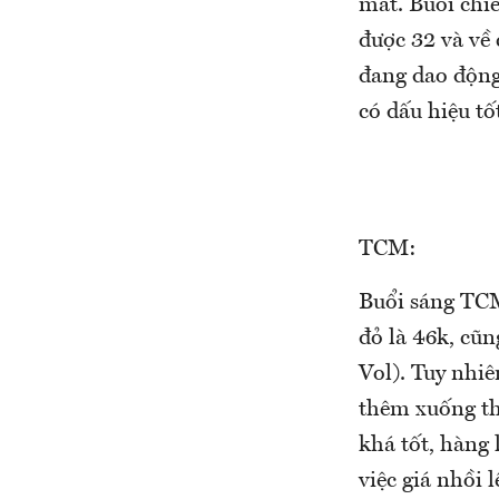
mất. Buổi chi
được 32 và về
đang dao động
có dấu hiệu tốt
TCM:
Buổi sáng TCM
đỏ là 46k, cũ
Vol). Tuy nhi
thêm xuống th
khá tốt, hàng
việc giá nhồi 