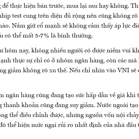
 để thực hiện bán trước, mua lại sau hay không. Thị
nhịp test cung trên diện đủ rộng nên cũng không rõ
nào. Nắm giữ cổ mạnh sẽ không cảm thấy áp lực đi
u có thể mất 5-7% là bình thường.
 hôm nay, không nhiều người có được niềm vui kh
ạnh thực sự chỉ có ở nhóm ngân hàng, còn các mã 
ng giảm không rõ xu thế. Nếu chỉ nhìn vào VNI sẽ c
 ngân hàng cũng đang tạo sức hấp dẫn về giá khi
ng thanh khoản cũng đang suy giảm. Nước ngoài tạo
g thể điều chỉnh được, nhưng nguồn vốn nội chảy 
đó thể hiện mức ngại rủi ro nhất định của nhà đầu 