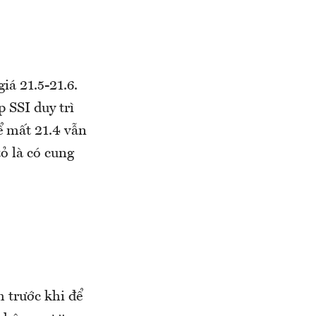
iá 21.5-21.6.
 SSI duy trì
để mất 21.4 vẫn
ỏ là có cung
h trước khi để