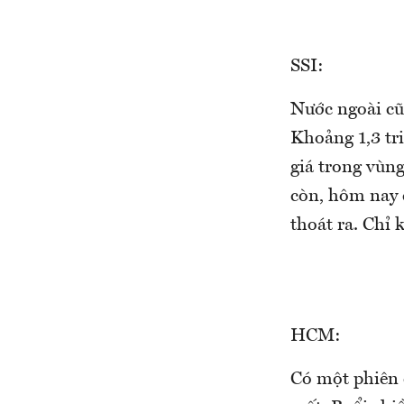
SSI:
Nước ngoài cũn
Khoảng 1,3 tri
giá trong vùng
còn, hôm nay c
thoát ra. Chỉ 
HCM:
Có một phiên c