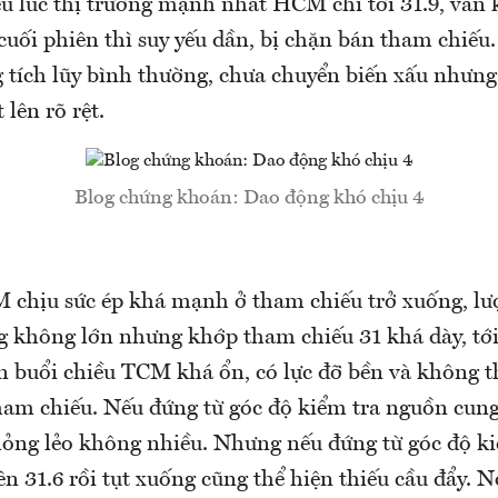
ều lúc thị trường mạnh nhất HCM chỉ tới 31.9, vẫn
 cuối phiên thì suy yếu dần, bị chặn bán tham chiế
 tích lũy bình thường, chưa chuyển biến xấu nhưn
 lên rõ rệt.
Blog chứng khoán: Dao động khó chịu 4
 chịu sức ép khá mạnh ở tham chiếu trở xuống, lư
ng không lớn nhưng khớp tham chiếu 31 khá dày, t
ên buổi chiều TCM khá ổn, có lực đỡ bền và không 
am chiếu. Nếu đứng từ góc độ kiểm tra nguồn cung 
 lỏng lẻo không nhiều. Nhưng nếu đứng từ góc độ ki
lên 31.6 rồi tụt xuống cũng thể hiện thiếu cầu đẩy.