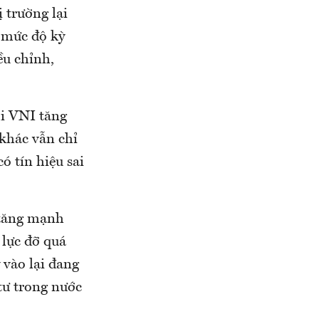
 trường lại
 mức độ kỳ
ều chỉnh,
i VNI tăng
khác vẫn chỉ
ó tín hiệu sai
 tăng mạnh
 lực đỡ quá
vào lại đang
tư trong nước