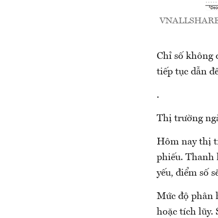
VNALLSHARE thể
Chỉ số không 
tiếp tục dẫn 
.
Thị trường ng
Hôm nay thị t
phiếu. Thanh 
yếu, điểm số s
Mức độ phân h
hoặc tích lũy.