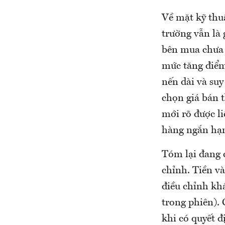
Về mặt kỹ thu
trường vẫn là 
bên mua chưa
mức tăng điểm
nến dài và suy
chọn giá bán 
mới rõ được l
hàng ngắn hạ
Tóm lại đang 
chỉnh. Tiền và
điều chỉnh kh
trong phiên).
khi có quyết đ