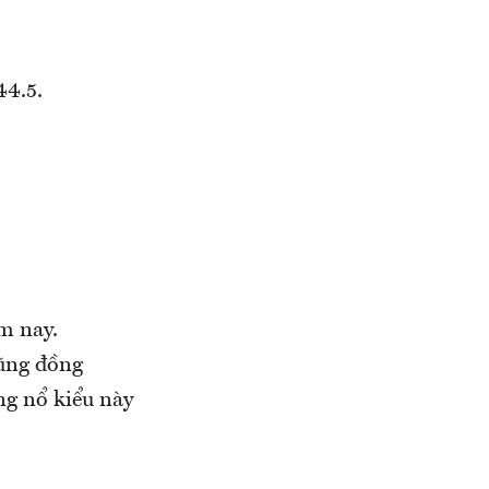
44.5.
m nay.
ũng đồng
ng nổ kiểu này