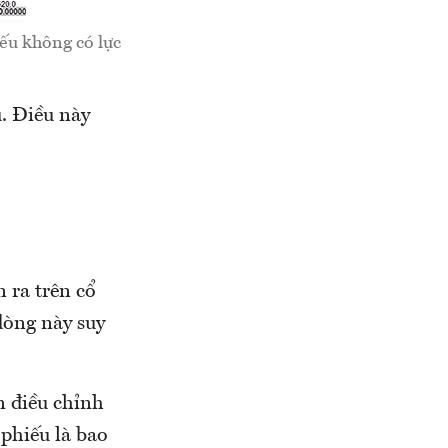
ếu không có lực
. Điều này
 ra trên cổ
dòng này suy
n điều chỉnh
 phiếu là bao