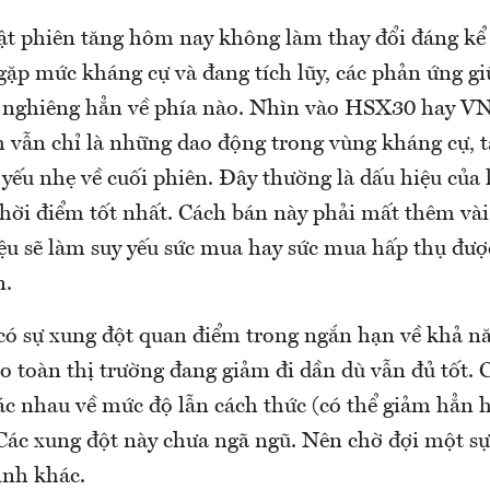
ật phiên tăng hôm nay không làm thay đổi đáng kể 
gặp mức kháng cự và đang tích lũy, các phản ứng g
 nghiêng hẳn về phía nào. Nhìn vào HSX30 hay
 vẫn chỉ là những dao động trong vùng kháng cự, t
 yếu nhẹ về cuối phiên. Đây thường là dấu hiệu của
thời điểm tốt nhất. Cách bán này phải mất thêm và
iệu sẽ làm suy yếu sức mua hay sức mua hấp thụ đượ
n.
có sự xung đột quan điểm trong ngắn hạn về khả n
o toàn thị trường đang giảm đi dần dù vẫn đủ tốt. 
ác nhau về mức độ lẫn cách thức (có thể giảm hẳn 
 Các xung đột này chưa ngã ngũ. Nên chờ đợi một sự
ịnh khác.