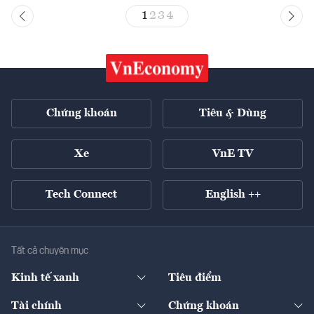
1
2
3
4
Chứng khoán
Tiêu & Dùng
Xe
VnE TV
Tech Connect
English ++
Tất cả chuyên mục
Kinh tế xanh
Tiêu điểm
Chuyển động xanh
Tài chính
Chứng khoán