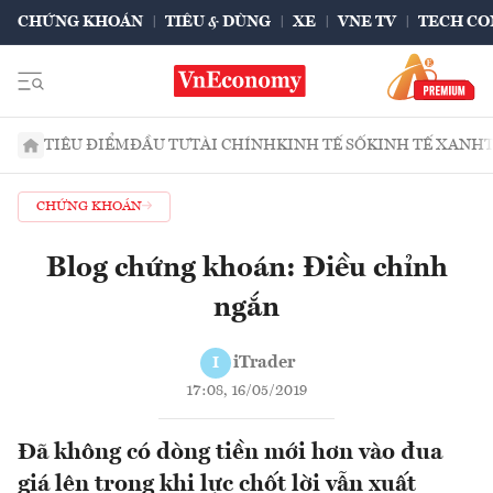
CHỨNG KHOÁN
TIÊU & DÙNG
XE
VNE TV
TECH CO
TIÊU ĐIỂM
ĐẦU TƯ
TÀI CHÍNH
KINH TẾ SỐ
KINH TẾ XANH
CHỨNG KHOÁN
Blog chứng khoán: Điều chỉnh
ngắn
iTrader
I
17:08, 16/05/2019
Đã không có dòng tiền mới hơn vào đua
giá lên trong khi lực chốt lời vẫn xuất