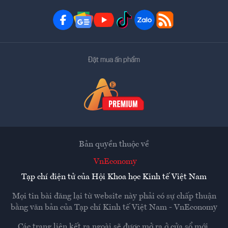
Đặt mua ấn phẩm
Bản quyền thuộc về
VnEconomy
Tạp chí điện tử của Hội Khoa học Kinh tế Việt Nam
Mọi tin bài đăng lại từ website này phải có sự chấp thuận
bằng văn bản của
Tạp chí Kinh tế Việt Nam - VnEconomy
Các trang liên kết ra ngoài sẽ được mở ra ở cửa sổ mới.