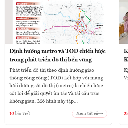
Định hướng metro và TOD chiến lược
K
trong phát triển đô thị bền vững
K
Phát triển đô thị theo định hướng giao
K
thông công cộng (TOD) kết hợp với mạng
V
lưới đường sắt đô thị (metro) là chiến lược
cốt lõi để giải quyết ùn tắc và tái cấu trúc
không gian. Mô hình này tập...
10
bài viết
Xem tất cả
2