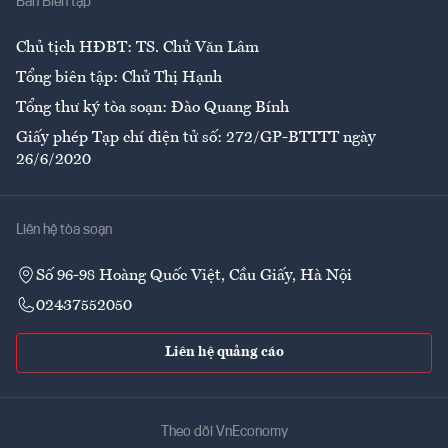
Ban Biên tập
Ẩm thực
Chủ tịch HĐBT: TS. Chử Văn Lâm
Tổng biên tập: Chử Thị Hạnh
Tổng thư ký tòa soạn: Đào Quang Bính
Giấy phép Tạp chí điện tử số: 272/GP-BTTTT ngày
26/6/2020
Liên hệ tòa soạn
Số 96-98 Hoàng Quốc Việt, Cầu Giấy, Hà Nội
02437552050
Liên hệ quảng cáo
Theo dõi VnEconomy