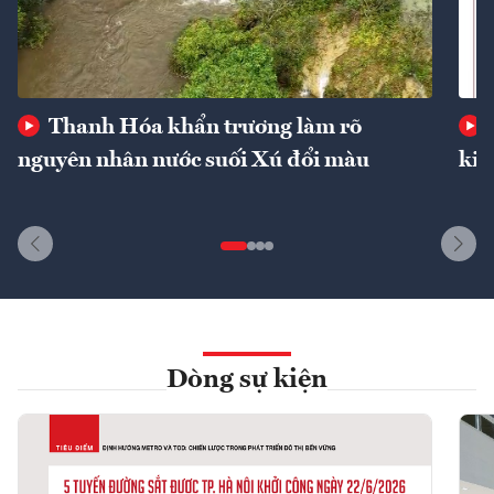
Thanh Hóa khẩn trương làm rõ
nguyên nhân nước suối Xú đổi màu
kin
Dòng sự kiện