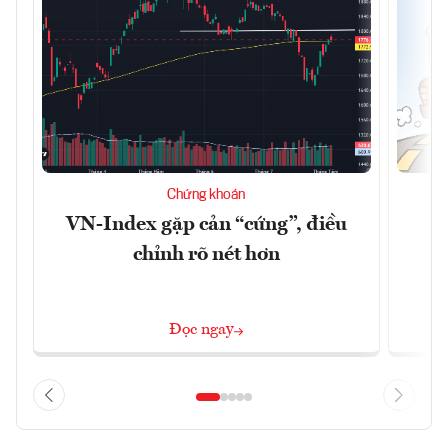
Chứng khoán
VN-Index gặp cản “cứng”, điều
B
chỉnh rõ nét hơn
Đọc ngay