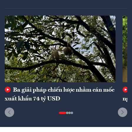
Ba giải pháp chiến lược nhằm cán mốc
xuất khẩu 74 tỷ USD
ngu