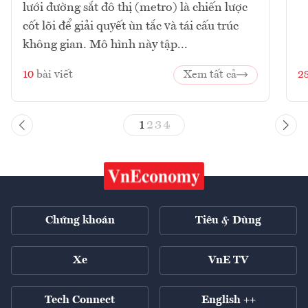
lưới đường sắt đô thị (metro) là chiến lược
cốt lõi để giải quyết ùn tắc và tái cấu trúc
không gian. Mô hình này tập...
10
bài viết
Xem tất cả
2
1
2
3
4
Chứng khoán
Tiêu & Dùng
Xe
VnE TV
Tech Connect
English ++