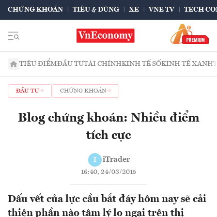
CHỨNG KHOÁN
TIÊU & DÙNG
XE
VNE TV
TECH CO
TIÊU ĐIỂM
ĐẦU TƯ
TÀI CHÍNH
KINH TẾ SỐ
KINH TẾ XANH
ĐẦU TƯ
CHỨNG KHOÁN
Blog chứng khoán: Nhiều điểm
tích cực
iTrader
I
16:40, 24/03/2015
Dấu vết của lực cầu bắt đáy hôm nay sẽ cải
thiện phần nào tâm lý lo ngại trên thị