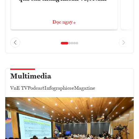
Đọc ngay
Multimedia
VnE TV
Podcast
Infographics
eMagazine