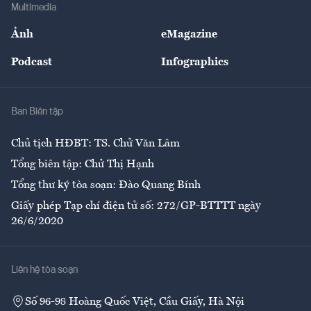
Bảo hiểm
Multimedia
Sự kiện
Nhân lực
Ảnh
eMagazine
Đẹp +
An sinh
Podcast
Infographics
Giải trí
Y tế
Nhà
Ban Biên tập
Ẩm thực
Chủ tịch HĐBT: TS. Chử Văn Lâm
Tổng biên tập: Chử Thị Hạnh
Tổng thư ký tòa soạn: Đào Quang Bính
Giấy phép Tạp chí điện tử số: 272/GP-BTTTT ngày
26/6/2020
Liên hệ tòa soạn
Số 96-98 Hoàng Quốc Việt, Cầu Giấy, Hà Nội