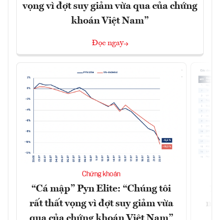
vọng vì đợt suy giảm vừa qua của chứng
khoán Việt Nam”
Đọc ngay
Chứng khoán
“Cá mập” Pyn Elite: “Chúng tôi
15
rất thất vọng vì đợt suy giảm vừa
mặt
qua của chứng khoán Việt Nam”