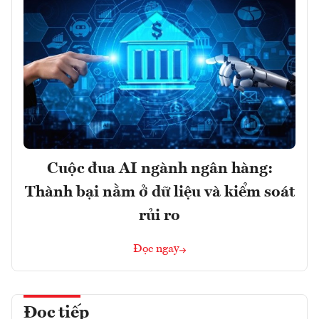
Cuộc đua AI ngành ngân hàng:
Thành bại nằm ở dữ liệu và kiểm soát
rủi ro
Đọc ngay
Đọc tiếp