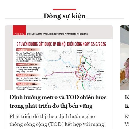
Dòng sự kiện
Định hướng metro và TOD chiến lược
K
trong phát triển đô thị bền vững
K
Phát triển đô thị theo định hướng giao
K
thông công cộng (TOD) kết hợp với mạng
V