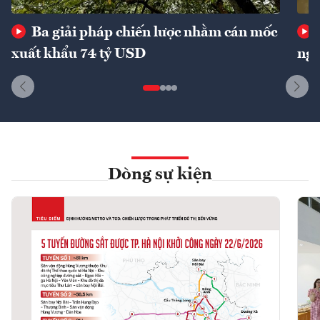
Ba giải pháp chiến lược nhằm cán mốc
xuất khẩu 74 tỷ USD
ngu
Dòng sự kiện