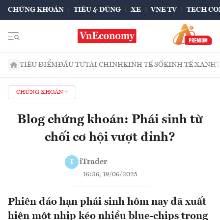
CHỨNG KHOÁN
TIÊU & DÙNG
XE
VNE TV
TECH CO
TIÊU ĐIỂM
ĐẦU TƯ
TÀI CHÍNH
KINH TẾ SỐ
KINH TẾ XANH
CHỨNG KHOÁN
Blog chứng khoán: Phái sinh từ
chối cơ hội vượt đỉnh?
iTrader
I
16:36, 19/06/2025
Phiên đáo hạn phái sinh hôm nay đã xuất
hiện một nhịp kéo nhiều blue-chips trong