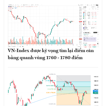
VN-Index được kỳ vọng tìm lại điểm cân
bằng quanh vùng 1760 - 1780 điểm