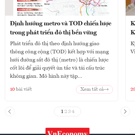
Định hướng metro và TOD chiến lược
K
trong phát triển đô thị bền vững
K
Phát triển đô thị theo định hướng giao
K
thông công cộng (TOD) kết hợp với mạng
V
lưới đường sắt đô thị (metro) là chiến lược
cốt lõi để giải quyết ùn tắc và tái cấu trúc
không gian. Mô hình này tập...
10
bài viết
Xem tất cả
2
1
2
3
4