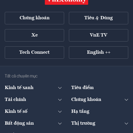
Chứng khoán
Tiêu & Dùng
Xe
VnE TV
Tech Connect
English ++
Tất cả chuyên mục
Kinh tế xanh
Tiêu điểm
Chuyển động xanh
Tài chính
Chứng khoán
Pháp lý
Ngân hàng
Doanh nghiệp niêm yết
Kinh tế số
Hạ tầng
Thương hiệu xanh
Thị trường vốn
Thị trường
Sản phẩm - Thị trường
Bất động sản
Thị trường
Diễn đàn
Thuế
Đầu tư
Tài sản số
Chính sách
Xuất nhập khẩu