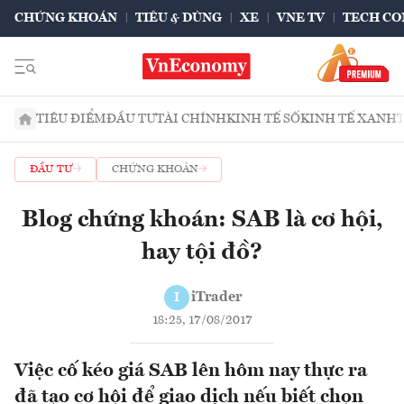
CHỨNG KHOÁN
TIÊU & DÙNG
XE
VNE TV
TECH CO
TIÊU ĐIỂM
ĐẦU TƯ
TÀI CHÍNH
KINH TẾ SỐ
KINH TẾ XANH
ĐẦU TƯ
CHỨNG KHOÁN
Blog chứng khoán: SAB là cơ hội,
hay tội đồ?
iTrader
I
18:25, 17/08/2017
Việc cố kéo giá SAB lên hôm nay thực ra
đã tạo cơ hội để giao dịch nếu biết chọn