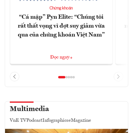
Chứng khoán
“Cá mập” Pyn Elite: “Chúng tôi
15
rất thất vọng vì đợt suy giảm vừa
mặt
qua của chứng khoán Việt Nam”
Đọc ngay
Multimedia
VnE TV
Podcast
Infographics
eMagazine