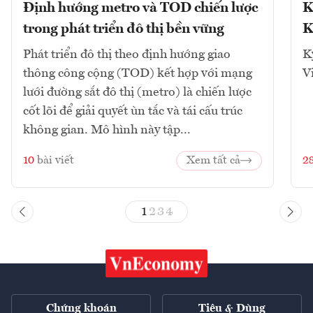
Định hướng metro và TOD chiến lược
K
trong phát triển đô thị bền vững
K
Phát triển đô thị theo định hướng giao
K
thông công cộng (TOD) kết hợp với mạng
V
lưới đường sắt đô thị (metro) là chiến lược
cốt lõi để giải quyết ùn tắc và tái cấu trúc
không gian. Mô hình này tập...
10
bài viết
Xem tất cả
2
1
2
3
4
Chứng khoán
Tiêu & Dùng