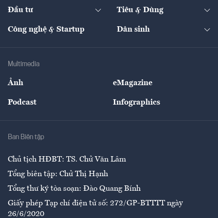
Chuyển động 24h
Đối thoại
The Guide
Video
Đầu tư
Tiêu & Dùng
Quản trị số
Cafe BĐS
Thị trường
Kinh doanh
Kết nối
Tạp chí kinh tế Việt Nam
eMagazine
Nhà đầu tư
Du lịch
Công nghệ & Startup
Dân sinh
Tư vấn
Nông sản
Doanh nhân
Tư vấn Tiêu & Dùng
Infographics
Hạ tầng
Sức khỏe
Khung pháp lý
Doanh nghiệp
Địa phương
Thị trường
Bảo hiểm
Multimedia
Sự kiện
Nhân lực
Ảnh
eMagazine
Đẹp +
An sinh
Podcast
Infographics
Giải trí
Y tế
Nhà
Ban Biên tập
Ẩm thực
Chủ tịch HĐBT: TS. Chử Văn Lâm
Tổng biên tập: Chử Thị Hạnh
Tổng thư ký tòa soạn: Đào Quang Bính
Giấy phép Tạp chí điện tử số: 272/GP-BTTTT ngày
26/6/2020